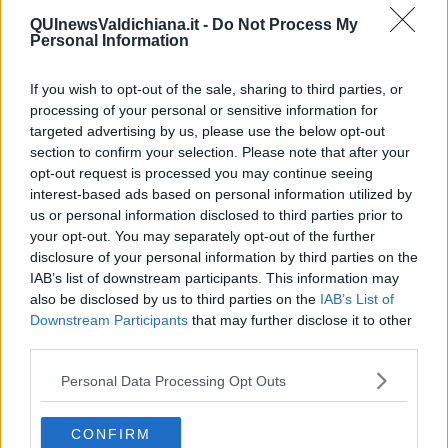
grazie alla
partecipazione alla firma di Iccrea BancaImpresa,
QUInewsValdichiana.it -
Do Not Process My
l’istituto centrale delle BCC che ne sosterrà e potenzierà l'azione
Personal Information
sia in termini di finanziamenti che di consulenza.
If you wish to opt-out of the sale, sharing to third parties, or
processing of your personal or sensitive information for
targeted advertising by us, please use the below opt-out
“Ritengo –
ha detto il direttore generale di Banca Valdichiana
section to confirm your selection. Please note that after your
prima della firma
– che questo sia un accordo importante, che noi
opt-out request is processed you may continue seeing
abbiamo voluto fortemente sia perché arricchisce e completa
interest-based ads based on personal information utilized by
l’offerta in termini di plafond di finanziamenti, consulenze e servizi
us or personal information disclosed to third parties prior to
che ognuna delle nostre Banche può offrire, sia perché rappresenta
your opt-out. You may separately opt-out of the further
un segnale forte di collaborazione tra Bcc, movimento e
disclosure of your personal information by third parties on the
associazioni di categoria”.
IAB’s list of downstream participants. This information may
Il
direttore generale di BancaImpresa
, Enrico Duranti, ha
also be disclosed by us to third parties on the
IAB’s List of
espresso soddisfazione nel registrare la collaborazione tra banche
Downstream Participants
that may further disclose it to other
consorelle e ha sottolineato che grazie a questa struttura centrale
third parties.
le BCC possono assistere le aziende anche di dimensione grande
in tutti i settori, dalle energie rinnovabili, al settore agroalimentare,
Personal Data Processing Opt Outs
all’estero fino all’immobiliare che si conferma però il settore più in
difficoltà.
CONFIRM
“Siamo onorati – ha detto
Andrea Fabianelli, presidente di