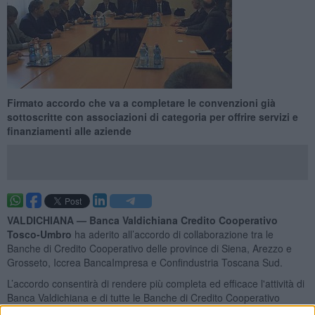
Firmato accordo che va a completare le convenzioni già
sottoscritte con associazioni di categoria per offrire servizi e
finanziamenti alle aziende
VALDICHIANA —
Banca Valdichiana Credito Cooperativo
Tosco-Umbro
ha aderito all’accordo di collaborazione tra le
Banche di Credito Cooperativo delle province di Siena, Arezzo e
Grosseto, Iccrea BancaImpresa e Confindustria Toscana Sud.
L’accordo consentirà di rendere più completa ed efficace l'attività di
Banca Valdichiana e di tutte le Banche di Credito Cooperativo
dell’area, nei confronti delle imprese più grandi. Questo anche