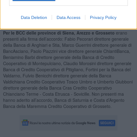
Confindustria Toscana sud
– di sottoscrivere questo accordo e di
fare da ponte tra le aziende nostre associate e le BCC che sono di
fatto le Banche del territorio, che in questi anni di crisi hanno
Data Deletion
Data Access
Privacy Policy
giocato un ruolo anticiclico fondamentale.”
Per le BCC delle province di Siena, Arezzo e Grosseto
erano
presenti alla firma dell’accordo: Fabio Pecorari direttore generale
della Banca di Anghiari e Stia, Marco Guerrini direttore generale di
BancAsciano, Paolo Piazzini vice direttore generale ChiantiBanca,
Beniamino Barbi direttore generale della Banca di Credito
Cooperativo di Montepulciano, Claudio Morosini direttore generale
Banca di Credito Cooperativo di Pitigliano, Fortini per la Banca del
Valdarno, Fulvio Benicchi direttore generale della Banca
Valdichiana Credito Cooperativo Tosco Umbro e Umberto Giubboni
direttore generale della Banca Cras Credito Cooperativo
Chianciano Terme - Costa Etrusca - Sovicille. Non presenti ma
hanno aderito all’accordo, Banca di Saturnia e Costa d’Argento
Banca della Maremma Credito Cooperativo di Grosseto.