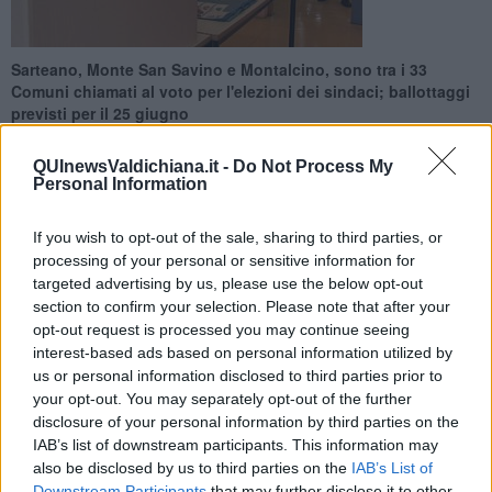
Sarteano, Monte San Savino e Montalcino, sono tra i 33
Comuni chiamati al voto per l'elezioni dei sindaci; ballottaggi
previsti per il 25 giugno
QUInewsValdichiana.it -
Do Not Process My
Personal Information
If you wish to opt-out of the sale, sharing to third parties, or
VALDICHIANA —
Il ministro dell’Interno ha fissato
la data per lo
processing of your personal or sensitive information for
svolgimento delle consultazioni
per l’elezione diretta dei sindaci
targeted advertising by us, please use the below opt-out
e dei consigli comunali, nonché per l’elezione dei consigli
section to confirm your selection. Please note that after your
circoscrizionali nelle regioni a statuto ordinario,
per domenica 11
opt-out request is processed you may continue seeing
giugno 2017.
interest-based ads based on personal information utilized by
Per quanto riguarda la Toscana,
si tratta di 33 Comuni, tra i quali
us or personal information disclosed to third parties prior to
due capoluoghi (Pistoia e Lucca), tre Comuni nati da fusione
your opt-out. You may separately opt-out of the further
(Abetone Cutigliano, San Marcello Piteglio, Montalcino), Massa e
disclosure of your personal information by third parties on the
Forte dei Marmi. Complessivamente la popolazione
coinvolta è di
IAB’s list of downstream participants. This information may
circa 450 mila
residenti (pari al 12% della popolazione toscana).
also be disclosed by us to third parties on the
IAB’s List of
Downstream Participants
that may further disclose it to other