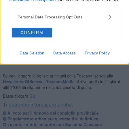
third parties.
Personal Data Processing Opt Outs
Tra questi 33 Comuni
anche Sarteano, Monte San Savino e
Montalcino.
L’eventuale turno di ballottaggio per l’elezione diretta dei
sindaci
CONFIRM
avrà luogo domenica 25 giugno
Data Deletion
Data Access
Privacy Policy
Se vuoi leggere le notizie principali della Toscana iscriviti alla
Newsletter QUInews - ToscanaMedia.
Arriva gratis tutti i giorni
alle 20:00 direttamente nella tua casella di posta.
Basta cliccare
QUI
Ti potrebbe interessare anche:
Al voto per il rinnovo del consiglio provinciale
Regolamento urbanistico, verso il si definitivo
Lavoro e diritti, incontro con Susanna Camusso