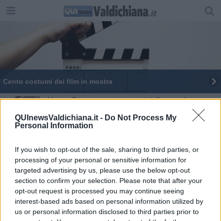
Cento costumi dei film in mostra
Magica Toscana, ecco i nuovi gioielli museali
QUInewsValdichiana.it -
Do Not Process My
Torna l'Emporio letterario a Pienza
Personal Information
Quattrocento presepi in mostra
If you wish to opt-out of the sale, sharing to third parties, or
processing of your personal or sensitive information for
Quel “L’arcidiavolo” di Ettore Scola
targeted advertising by us, please use the below opt-out
section to confirm your selection. Please note that after your
La magia dei fiori per il ventennale Unesco
opt-out request is processed you may continue seeing
interest-based ads based on personal information utilized by
Emporio letterario, gli artigiani si raccontano
us or personal information disclosed to third parties prior to