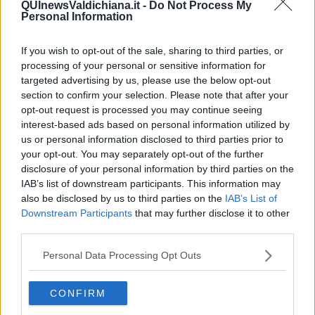
QUInewsValdichiana.it -
Do Not Process My
“L'abitudine a decidere il
futuro dei nostri territori nei circoli di
Personal Information
partito
, i battibecchi tra sezioni di partito inter ed intracomunali,
l'individualismo degli amministratori odierni, la finta volontà di
informare i cittadini, hanno di fatto
reso questa opportunità
If you wish to opt-out of the sale, sharing to third parties, or
impossibile
e, con la legislazione vigente, costretto comuni come
processing of your personal or sensitive information for
Trequanda ad avere la figura del sindaco paragonabile a quella
targeted advertising by us, please use the below opt-out
della regina d'Inghilterra” –
dice il 5 stelle.
section to confirm your selection. Please note that after your
opt-out request is processed you may continue seeing
interest-based ads based on personal information utilized by
us or personal information disclosed to third parties prior to
your opt-out. You may separately opt-out of the further
Gli esponenti del Movimento credono che a decidere sulle fusioni
disclosure of your personal information by third parties on the
debbano essere i singoli territori, non convince invece a livello
regionale l'idea e la conseguente legislazione della obbligatorietà.
IAB’s list of downstream participants. This information may
also be disclosed by us to third parties on the
IAB’s List of
Poi il Movimento prosegue
: “Ci riteniamo personalmente
Downstream Participants
that may further disclose it to other
favorevoli ad eventuali processi di fusione tra comuni con termini
third parties.
che abbiano affinità territoriali, produttive, sociali. Un comune unico
di dimensioni ottimali come quello di Sinalunga, Torrita e
Personal Data Processing Opt Outs
Trequanda sarebbe soprattutto in prospettiva un volano di sviluppo
dell'intero territorio. Siamo fortemente contrari alle
Unioni dei
Comuni, enti di secondo livello non soggetti
al controllo diretto
CONFIRM
dell'elettore, la cui sussistenza si basa essenzialmente su