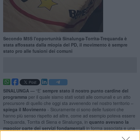
Secondo M5S l'opportunità Sinalunga-Torrita-Trequanda è
stata affossata dalla miopia del PD, il movimento è sempre
stato pro alle fusioni dei comuni
SINALUNGA —
“E’
sempre stato il nostro punto cardine del
programma
per il quale siamo stati votati alle comunali e un atto
precursore di quello che oggi sta avvenendo nel nostro territorio –
spiega il Movimento
- Sicuramente ci sono delle fusioni che
hanno più senso rispetto ad altre, come ad esempio poteva essere
Trequanda, Torrita di Siena e Sinalunga, in
quanto avevano la
maggior parte dei servizi fondamentali
in forma associata e una
fusione sarebbe stata naturale”.