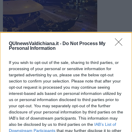
Coinvolte anche due donne: di 51 e 32 anni. Trasportati tutti
QUInewsValdichiana.it -
Do Not Process My
Personal Information
alle Scotte in codice giallo. Sul posto sanitari e vigili del fuoco
If you wish to opt-out of the sale, sharing to third parties, or
processing of your personal or sensitive information for
targeted advertising by us, please use the below opt-out
section to confirm your selection. Please note that after your
MONTEPULCIANO —
Incidente stradale,
pochi minuti dopo la
opt-out request is processed you may continue seeing
mezzanotte, in via Busso a Sinalunga. Coinvolte due auto che si
interest-based ads based on personal information utilized by
sono scontrate frontalmente. Feriti un donna di 51 anni, una
us or personal information disclosed to third parties prior to
32enne e un 13enne che sono stati trasportati alle Scotte in codice
your opt-out. You may separately opt-out of the further
giallo rispettivamente dall’ambulanza della Misericordia di
disclosure of your personal information by third parties on the
Sinalunga, l’ambulanza della Misericordia di Sarteano, l’ambulanza
IAB’s list of downstream participants. This information may
della Misericordia di Montepulciano
also be disclosed by us to third parties on the
IAB’s List of
Sul posto i vigili del fuoco del comando di Siena, distaccamento di
Downstream Participants
that may further disclose it to other