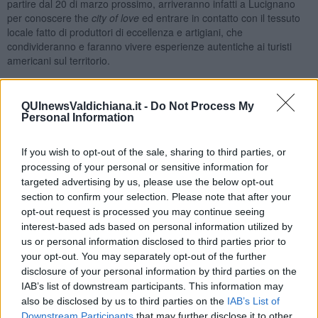
partire dal 20 di marzo prossimo, arriveranno infatti a Lucignano
per conoscere the
city of love
ed entrare in contatto con il tessuto
locale fatto di produttori di eccellenza e artigiani, che
condivideranno e faranno vivere esperienze autentiche ai turisti
americani sul territorio.
“Lucignano on the map”, con questo motto Sabrina Massari,
presidente di Massari Travel, racconta, con l’aiuto di Lucio, l’orsetto
QUInewsValdichiana.it -
Do Not Process My
che promuove il segmento children’s travel, la storia di un viaggio in
Personal Information
Italia diverso, fatto di cose da scoprire, fare, di memorie da creare
insieme.
If you wish to opt-out of the sale, sharing to third parties, or
processing of your personal or sensitive information for
targeted advertising by us, please use the below opt-out
section to confirm your selection. Please note that after your
Una settimana piena di appuntamenti che vedrà il prodotto
opt-out request is processed you may continue seeing
Lucignano presentato secondo le metodologie del 4.0 e degli
interest-based ads based on personal information utilized by
appuntamenti one to one, inserito nel trend dell’anywhere travel, un
us or personal information disclosed to third parties prior to
turismo diverso, stimolato da un desiderio di conoscere luoghi veri,
your opt-out. You may separately opt-out of the further
luoghi dove il vero lifestyle italiano può essere conosciuto, vissuto,
disclosure of your personal information by third parties on the
sperimentato.
IAB’s list of downstream participants. This information may
Si inizia il primo giorno, in una giornata piena di neve e di vento,
also be disclosed by us to third parties on the
IAB’s List of
con gli agenti Virtuoso di TripsAway, di Travelong Summit, di Spear
Downstream Participants
that may further disclose it to other