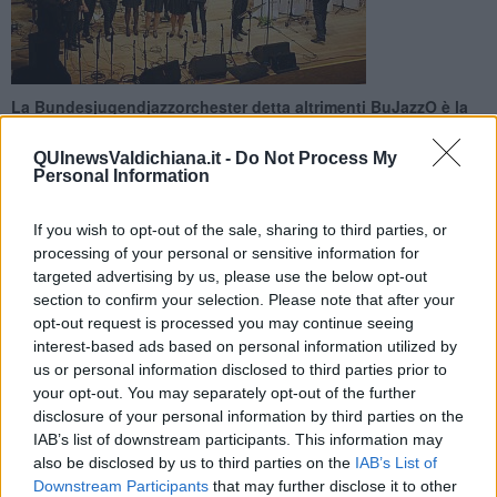
La Bundesjugendjazzorchester detta altrimenti BuJazzO è la
più importante orchestra giovanile jazz di Germania e riunisce
giovani talenti e docenti
QUInewsValdichiana.it -
Do Not Process My
Personal Information
If you wish to opt-out of the sale, sharing to third parties, or
processing of your personal or sensitive information for
targeted advertising by us, please use the below opt-out
MONTEPULCIANO —
Fondata nel 1988 da Peter Herbolzheime
r
section to confirm your selection. Please note that after your
e diretta oggi da
Jiggs Whigham
raccoglie giovani tra i 17 e i 24
opt-out request is processed you may continue seeing
anni provenienti da diverse scuole tedesche e internazionali.
interest-based ads based on personal information utilized by
L’orchestra sarà ospite dell’
accademia
di Palazzo Ricci
per tutta la
us or personal information disclosed to third parties prior to
settimana pasquale e si esibirà
Sabato 4 Aprile
alle ore 21.30
your opt-out. You may separately opt-out of the further
nella grande sala degli Ex-Macelli di Montepulciano con ingresso
disclosure of your personal information by third parties on the
libero. Suoneranno brani di una mitica Big Band tedesca del
IAB’s list of downstream participants. This information may
dopoguerra: la Kurt Edelhagen.
also be disclosed by us to third parties on the
IAB’s List of
Downstream Participants
that may further disclose it to other