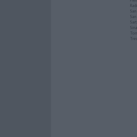
Pie
Rad
San
San 
Sar
Sin
Torr
Tre