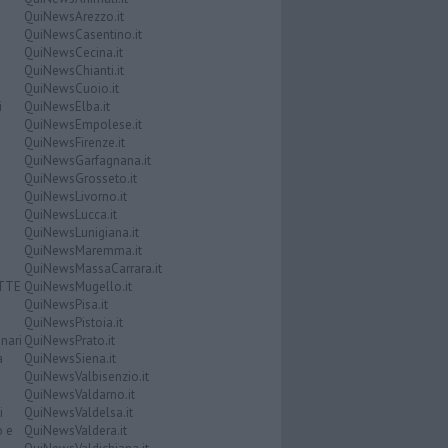
QuiNewsArezzo.it
QuiNewsCasentino.it
QuiNewsCecina.it
QuiNewsChianti.it
QuiNewsCuoio.it
i
QuiNewsElba.it
QuiNewsEmpolese.it
QuiNewsFirenze.it
QuiNewsGarfagnana.it
QuiNewsGrosseto.it
QuiNewsLivorno.it
QuiNewsLucca.it
QuiNewsLunigiana.it
QuiNewsMaremma.it
QuiNewsMassaCarrara.it
ATTE
QuiNewsMugello.it
QuiNewsPisa.it
QuiNewsPistoia.it
nari
QuiNewsPrato.it
a
QuiNewsSiena.it
QuiNewsValbisenzio.it
QuiNewsValdarno.it
i
QuiNewsValdelsa.it
o e
QuiNewsValdera.it