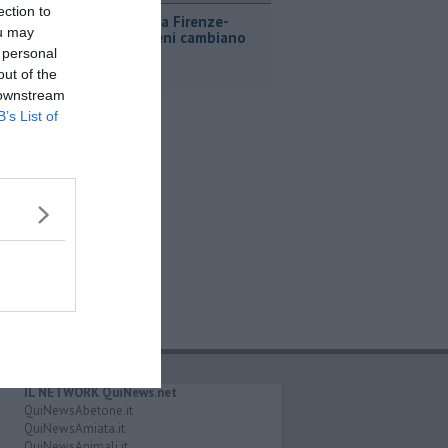
ection to
Lavori sulla Firenze-
ou may
Roma, i treni cambiano
orario
 personal
out of the
 downstream
B’s List of
IL NETWORK QuiNews.net
QuiNewsAbetone.it
QuiNewsAmiata.it
QuiNewsAnimali.it