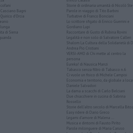
nza
Enrico Catassi
icofani
Storie di ordinaria umanità di Nicolò Ste
 Casciano Bagni
Parole in viaggio di Tito Barbini
Quirico d'Orcia
Turbative di Franco Bonciani
teano
Lo scrittore sfigato di Enrico Guerrini e
alunga
Gordiano Lupi
ita di Siena
Raccontare di Gusto di Rubina Rovini
quanda
Legalità e non solo di Salvatore Calleri
Shalom La Cultura della Solidarietà di 
Andrea Pio Cristiani
VERSI-AMO di Chi mette al centro la
persona
Eureka! di Nausica Manzi
Tabasco senza filtro di Tabasco n.6
Ci vuole un fisico di Michele Campisi
Economia e territorio, da globale a loca
Daniele Salvadori
La dama a scacchi di Carlo Belciani
Due chiacchiere in cucina di Sabrina
Rossello
Storie dell'altro secolo di Marcella Bito
Easy ridere di Dario Greco
Legami d'amore di Malena ...
Musica e dintorni di Fausto Pirìto
Parole milonguere di Maria Caruso