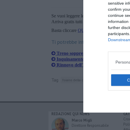
sensitive in
confirm you
continue se
Se vuoi leggere le notizie principali della T
information 
Arriva gratis tutti i giorni alle 20:00 dirett
further disc
Basta cliccare
QUI
participants
Downstream 
Ti potrebbe interessare anche:
Treno soppresso, "Regione faccia sent
Inquinamento acustico, interviene la
Persona
Rinnovo dell'Isee, basta rivolgersi al 
Tag
foiano della chiana
castiglion fiorentino
REDAZIONE QUI NEWS
CAT
Cro
Marco Migli
Poli
Direttore Responsabile
Attu