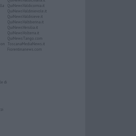
QuiNewsValdichiana.it
lla
QuiNewsValdicornia.it
QuiNewsValdinievole.it
QuiNewsValdisieve.it
QuiNewsValtiberina.it
QuiNewsVersilia.it
QuiNewsVolterra.it
QuiNewsTango.com
Don
ToscanaMediaNews.it
Fiorentinanews.com
le di
zzi