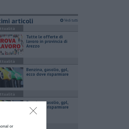
imi articoli
Vedi tutti
ttualità
​Tutte le offerte di
lavoro in provincia di
Arezzo
ttualità
​Benzina, gasolio, gpl,
ecco dove risparmiare
ttualità
​Benzina, gasolio, gpl,
ecco dove risparmiare
sonal or
ttualità