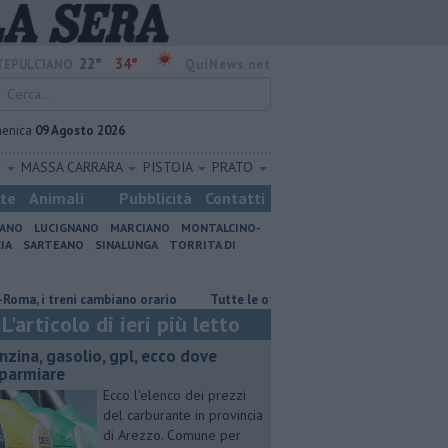
22°
34°
EPULCIANO
QuiNews.net
enica
09 Agosto 2026
O
MASSA CARRARA
PISTOIA
PRATO
ste
Animali
Pubblicità
Contatti
IANO
LUCIGNANO
MARCIANO
MONTALCINO-
IA
SARTEANO
SINALUNGA
TORRITA DI
 i treni cambiano orario
​Tutte le offerte di lavoro in provincia di Arezz
L'articolo di ieri più letto
enzina, gasolio, gpl, ecco dove
sparmiare
Ecco l'elenco dei prezzi
del carburante in provincia
di Arezzo. Comune per