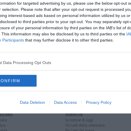
formation for targeted advertising by us, please use the below opt-out s
r selection. Please note that after your opt-out request is processed y
eing interest-based ads based on personal information utilized by us or
oscana iscriviti alla
Newsletter QUInews - ToscanaMedia.
disclosed to third parties prior to your opt-out. You may separately opt-
amente nella tua casella di posta.
losure of your personal information by third parties on the IAB’s list of
. This information may also be disclosed by us to third parties on the
IA
Participants
that may further disclose it to other third parties.
ire la voce"
 Lega
l Data Processing Opt Outs
Caf Acli
CONFIRM
Data Deletion
Data Access
Privacy Policy
EGORIE
RUBRICHE
naca
Le notizie di oggi
tica
Più Letti della settimana
alità
Più Letti del mese