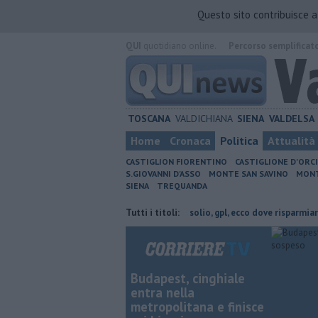
Questo sito contribuisce 
QUI
quotidiano online.
Percorso semplificat
TOSCANA
VALDICHIANA
SIENA
VALDELSA
Home
Cronaca
Politica
Attualità
CASTIGLION FIORENTINO
CASTIGLIONE D'ORC
S.GIOVANNI D'ASSO
MONTE SAN SAVINO
MONT
SIENA
TREQUANDA
 in provincia di Arezzo
​Benzina, gasolio, gpl, ecco dove risparmiare
Tutti i titoli:
Budapest, cinghiale
entra nella
metropolitana e finisce