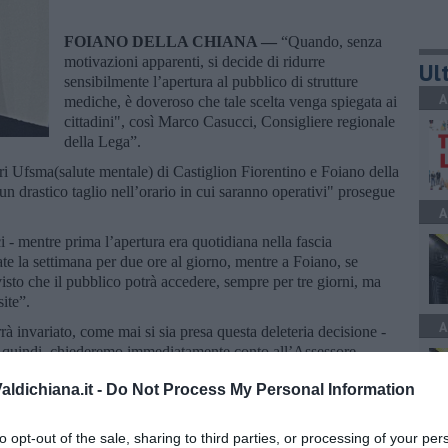
FOIANO DELLA CHIANA —
“Quando, senza
motivazioni apparenti, si decide di ridurre
Ult
sensibilmente l’apertura al pubblico di strutture
A
mediche, è doveroso che tale scelta venga spiegata ai
cittadini", così Marco Casucci, Consigliere regionale
della Lega”.
ori Ufsma(salute mentale) di Castiglion Fiorentino e Foiano della
un drastico taglio nell’orario in cui saranno operativi" prosegue
A
 - mentre prima l’apertura era quotidiana nella fascia
nate la settimana per due ore al giorno, mentre a Foiano, se
isto che il pubblico potrà accedere, sempre per tre giorni, ma
site”.
A
à invariato, come mai si sia presa questa deleteria decisione -
iò, quindi, chiederemo immediatamente conto all’Assessore
clude il rappresentante della Lega.
ldichiana.it -
Do Not Process My Personal Information
to opt-out of the sale, sharing to third parties, or processing of your per
A