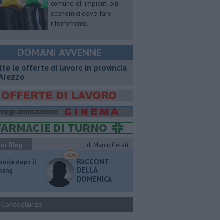
comune gli impianti più
economici dove fare
rifornimento.
DOMANI AVVENNE
utte le offerte di lavoro in provincia
 Arezzo
ui Blog
di Marco Celati
RACCONTI
orie dopo il
DELLA
 bang
DOMENICA
Condoglianze