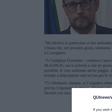
“Mi riferisco in particolare ai due ambulat
Chiana che, nei prossimi giorni, subiranno 
il Consigliere.
“A Castiglion Fiorentino - continua Casucci
08.45/09.45, ora si arriverà a sole tre gior
possibile, le cose andranno anche peggio, v
avendo a disposizione solo un’ora per le vi
“Ci chiediamo, dunque, se l’organico rimarr
precisa l’esponente leghista". “Di tutto c
Bezzini con una mirata interrogazione" con
QUInewsVa
If you wish 