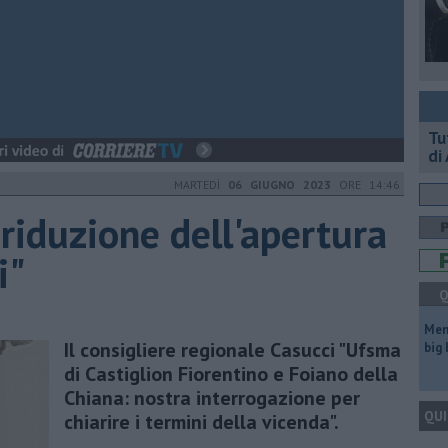
​T
di
MARTEDÌ
06 GIUGNO 2023
ORE 14:46
 riduzione dell'apertura
i"
Q
Mem
Il consigliere regionale Casucci "Ufsma
big
di Castiglion Fiorentino e Foiano della
Chiana: nostra interrogazione per
QUI
chiarire i termini della vicenda".