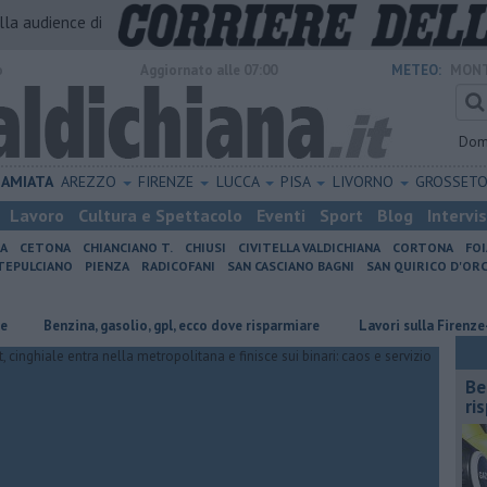
alla audience di
o
Aggiornato alle 07:00
METEO:
MONT
Dom
AMIATA
AREZZO
FIRENZE
LUCCA
PISA
LIVORNO
GROSSET
Lavoro
Cultura e Spettacolo
Eventi
Sport
Blog
Intervi
IA
CETONA
CHIANCIANO T.
CHIUSI
CIVITELLA VALDICHIANA
CORTONA
FO
EPULCIANO
PIENZA
RADICOFANI
SAN CASCIANO BAGNI
SAN QUIRICO D'ORC
​Benzina, gasolio, gpl, ecco dove risparmiare
Lavori sulla Firenze-Roma,
​B
ri