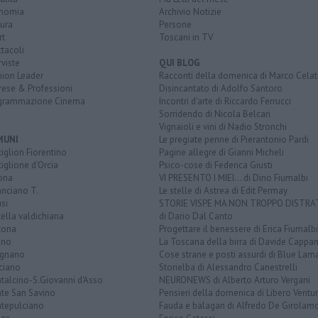
nomia
Archivio Notizie
ura
Persone
rt
Toscani in TV
tacoli
rviste
QUI BLOG
nion Leader
Racconti della domenica di Marco Celat
rese & Professioni
Disincantato di Adolfo Santoro
grammazione Cinema
Incontri d'arte di Riccardo Ferrucci
Sorridendo di Nicola Belcari
Vignaioli e vini di Nadio Stronchi
MUNI
Le pregiate penne di Pierantonio Pardi
iglion Fiorentino
Pagine allegre di Gianni Micheli
iglione d'Orcia
Psico-cose di Federica Giusti
ona
VI PRESENTO I MIEI... di Dino Fiumalbi
anciano T.
Le stelle di Astrea di Edit Permay
si
STORIE VISPE MA NON TROPPO DISTR
tella valdichiana
di Dario Dal Canto
tona
Progettare il benessere di Erica Fiumalbi
ano
La Toscana della birra di Davide Cappan
ignano
Cose strane e posti assurdi di Blue Lam
ciano
Storielba di Alessandro Canestrelli
talcino-S.Giovanni d'Asso
NEURONEWS di Alberto Arturo Vergani
te San Savino
Pensieri della domenica di Libero Ventur
tepulciano
Fauda e balagan di Alfredo De Girolam