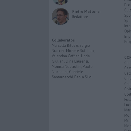
Eco
Cult
Pietro Mattonai
Spo
Redattore
Spet
Inte
Opi
Imp
Collaboratori
Pro
Marcella Bitozzi, Sergio
Braccini, Michele Bufalino,
Valentina Caffieri, Linda
CO
Giuliani, Dina Laurenzi,
Cast
Monica Nocciolini, Paolo
Cast
Nocentini, Gabriele
Cet
Santarnecchi, Paola Silvi.
Chi
Chiu
Civi
Cor
Foi
Luc
Mar
Mon
Mon
Mon