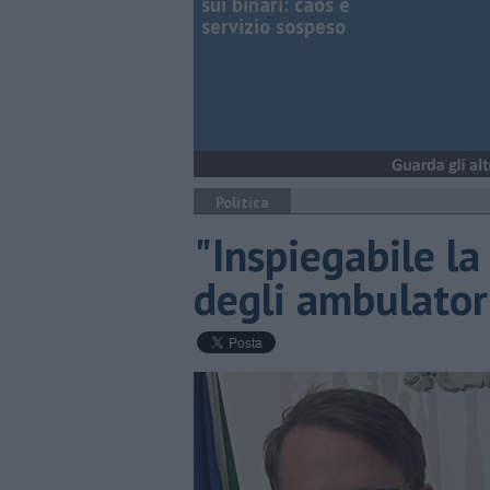
sui binari: caos e
servizio sospeso
Politica
"Inspiegabile la
degli ambulator