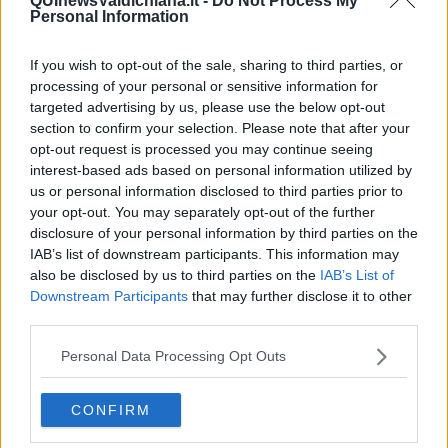
QUInewsValdichiana.it -
Do Not Process My
Stade (nord di Amburgo) a Roma. Oltre 2mila chilometri, dei quali
Personal Information
1.098 in Italia (dal Brennero a Roma). Una
parte del cammino
attraversa la provincia
di Arezzo e fa tappa a Cortona.
If you wish to opt-out of the sale, sharing to third parties, or
processing of your personal or sensitive information for
targeted advertising by us, please use the below opt-out
section to confirm your selection. Please note that after your
«Crediamo sia una opportunità di sviluppo rurale, di turismo slow, di
opt-out request is processed you may continue seeing
vacanza culturale e religiosa" -
dichiara Albano Ricci assessore
interest-based ads based on personal information utilized by
alla Cultura ed al Turismo del Comune di Cortona e consigliere
us or personal information disclosed to third parties prior to
dell’Associazione Via Romea Germanica.
your opt-out. You may separately opt-out of the further
In questi anni il turismo legato a questi cammini è molto aumentato
disclosure of your personal information by third parties on the
ed è formato in
prevalenza da pellegrini e camminatori
,
IAB’s list of downstream participants. This information may
provenienti soprattutto dalla Germania e dai Paesi del Nord
also be disclosed by us to third parties on the
IAB’s List of
Europa.
Downstream Participants
that may further disclose it to other
I trend di crescita del turismo
a piedi nel mondo occidentale sono
third parties.
costanti e di molto superiori a quello tradizionale. Sempre più
gente, infatti,
chiede di poter vivere vacanze ed esperienze
di
Personal Data Processing Opt Outs
questo tipo, perché realizzano una ricarica di benessere, una
immersione nei territori, una conoscenza reale dei paesaggi e dei
CONFIRM
prodotti della terra.
«Per Cortona -
prosegue Albano Ricci
- questa è un’opportunità