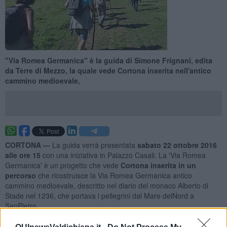
"Via Romea Germanica" è la guida di Simone Frignani, edita
da Terre di Mezzo, la quale vede Cortona inserita nell'antico
cammino medioevale,
CORTONA —
La guida verrà presentata
sabato 22 ottobre 2016
alle ore 15
con una iniziativa in Palazzo Casali. La 'Via Romea
Germanica' è un progetto che vede
Cortona inserita in un
percorso
che ricostruisce la Via Romea Germanica antico
cammino medioevale, descritto nel diario del monaco Alberto di
Stade nel 1236, che portava i pellegrini dal Mare delNord a
SanPietro.
Oggi è una via di pellegrinaggio moderno, di turismo lento, da