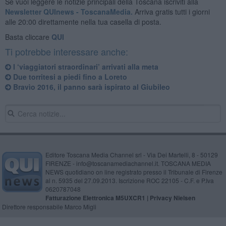
Se vuoi leggere le notizie principali della Toscana iscriviti alla
Newsletter QUInews - ToscanaMedia.
Arriva gratis tutti i giorni
alle 20:00 direttamente nella tua casella di posta.
Basta cliccare
QUI
Ti potrebbe interessare anche:
I ‘viaggiatori straordinari’ arrivati alla meta
Due torritesi a piedi fino a Loreto
Bravìo 2016, il panno sarà ispirato al Giubileo
Editore Toscana Media Channel srl - Via Dei Martelli, 8 - 50129
FIRENZE - info@toscanamediachannel.it. TOSCANA MEDIA
NEWS quotidiano on line registrato presso il Tribunale di Firenze
al n. 5935 del 27.09.2013. Iscrizione ROC 22105 - C.F. e P.Iva
0620787048
Fatturazione Elettronica M5UXCR1 |
Privacy Nielsen
Direttore responsabile Marco Migli