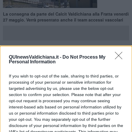
La consegna da parte del Calcit Valdichiana alla Fratta venerdì
27 maggio. Verrà presentato anche il team accessi vascolari
CORTONA —
Il
Calcit Valdichiana
continua il suo impegno verso
QUInewsValdichiana.it -
Do Not Process My
Personal Information
la sanità territoriale attraverso la
donazione di strumenti
diagnostici
di grande valore.
If you wish to opt-out of the sale, sharing to third parties, or
Venerdì 27 maggio alle 10 presso l’auditorium dell’ospedale della
processing of your personal or sensitive information for
Fratta è in programma una cerimonia per la donazione di un
targeted advertising by us, please use the below opt-out
nuovo ecografo portatile
e la presentazione del team accessi
section to confirm your selection. Please note that after your
vascolari della Valdichiana Aretina.
opt-out request is processed you may continue seeing
interest-based ads based on personal information utilized by
us or personal information disclosed to third parties prior to
your opt-out. You may separately opt-out of the further
All’ospedale della Fratta, infatti è stato costituito un team
disclosure of your personal information by third parties on the
multidisciplinare dedicato che si occupa degli accessi vascolari e
IAB’s list of downstream participants. This information may