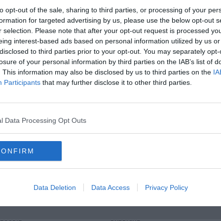
to opt-out of the sale, sharing to third parties, or processing of your per
formation for targeted advertising by us, please use the below opt-out s
r selection. Please note that after your opt-out request is processed y
eing interest-based ads based on personal information utilized by us or
disclosed to third parties prior to your opt-out. You may separately opt-
oscana iscriviti alla
Newsletter QUInews - ToscanaMedia.
losure of your personal information by third parties on the IAB’s list of
amente nella tua casella di posta.
. This information may also be disclosed by us to third parties on the
IA
Participants
that may further disclose it to other third parties.
e Poste
l Data Processing Opt Outs
 il gestore
 ai fatti"
CONFIRM
Data Deletion
Data Access
Privacy Policy