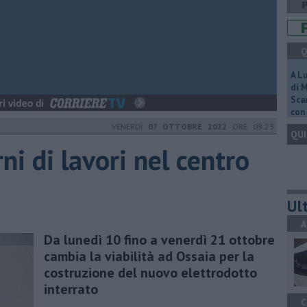
Q
A L
di 
Scar
con 
VENERDÌ
07 OTTOBRE 2022
ORE 09:23
QUI
ni di lavori nel centro
Ult
A
​Da lunedì 10 fino a venerdì 21 ottobre
cambia la viabilità ad Ossaia per la
costruzione del nuovo elettrodotto
interrato
C