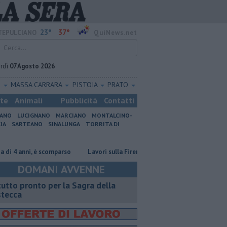
23°
37°
EPULCIANO
QuiNews.net
rdì
07 Agosto 2026
O
MASSA CARRARA
PISTOIA
PRATO
ste
Animali
Pubblicità
Contatti
IANO
LUCIGNANO
MARCIANO
MONTALCINO-
IA
SARTEANO
SINALUNGA
TORRITA DI
anni, è scomparso
Lavori sulla Firenze-Roma, i treni cambiano orario
DOMANI AVVENNE
 tutto pronto per la Sagra della
stecca