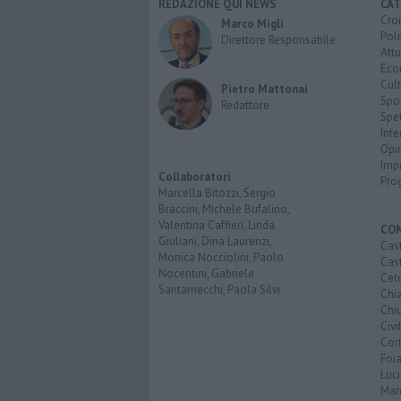
REDAZIONE QUI NEWS
CAT
Cro
Marco Migli
Poli
Direttore Responsabile
Attu
Eco
Cult
Pietro Mattonai
Spo
Redattore
Spet
Inte
Opi
Imp
Collaboratori
Pro
Marcella Bitozzi, Sergio
Braccini, Michele Bufalino,
Valentina Caffieri, Linda
CO
Giuliani, Dina Laurenzi,
Cast
Monica Nocciolini, Paolo
Cast
Nocentini, Gabriele
Cet
Santarnecchi, Paola Silvi.
Chi
Chiu
Civi
Cor
Foi
Luc
Mar