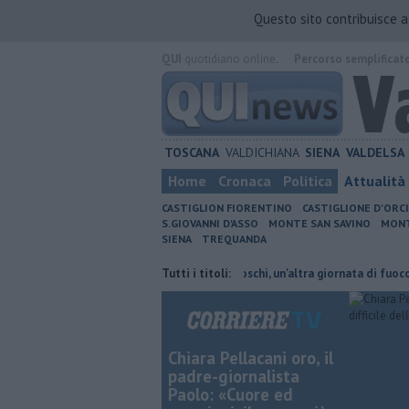
Questo sito contribuisce 
QUI
quotidiano online.
Percorso semplificat
TOSCANA
VALDICHIANA
SIENA
VALDELSA
Home
Cronaca
Politica
Attualità
CASTIGLION FIORENTINO
CASTIGLIONE D'ORC
S.GIOVANNI D'ASSO
MONTE SAN SAVINO
MONT
SIENA
TREQUANDA
ni cambiano orario
Incendi nei boschi, un'altra giornata di fuoco
Tutti i titoli:
A
Chiara Pellacani oro, il
padre-giornalista
Paolo: «Cuore ed