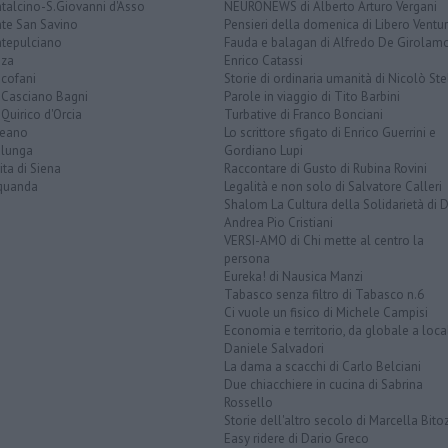
talcino-S.Giovanni d'Asso
NEURONEWS di Alberto Arturo Vergani
te San Savino
Pensieri della domenica di Libero Ventur
tepulciano
Fauda e balagan di Alfredo De Girolam
nza
Enrico Catassi
icofani
Storie di ordinaria umanità di Nicolò Ste
 Casciano Bagni
Parole in viaggio di Tito Barbini
Quirico d'Orcia
Turbative di Franco Bonciani
teano
Lo scrittore sfigato di Enrico Guerrini e
alunga
Gordiano Lupi
ita di Siena
Raccontare di Gusto di Rubina Rovini
quanda
Legalità e non solo di Salvatore Calleri
Shalom La Cultura della Solidarietà di 
Andrea Pio Cristiani
VERSI-AMO di Chi mette al centro la
persona
Eureka! di Nausica Manzi
Tabasco senza filtro di Tabasco n.6
Ci vuole un fisico di Michele Campisi
Economia e territorio, da globale a loca
Daniele Salvadori
La dama a scacchi di Carlo Belciani
Due chiacchiere in cucina di Sabrina
Rossello
Storie dell'altro secolo di Marcella Bito
Easy ridere di Dario Greco