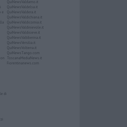
QuiNewsValdarno.it
i
QuiNewsValdelsa.it
o e
QuiNewsValdera.it
QuiNewsValdichiana.it
lla
QuiNewsValdicornia.it
QuiNewsValdinievole.it
QuiNewsValdisieve.it
QuiNewsValtiberina.it
QuiNewsVersilia.it
QuiNewsVolterra.it
QuiNewsTango.com
Don
ToscanaMediaNews.it
Fiorentinanews.com
le di
zzi