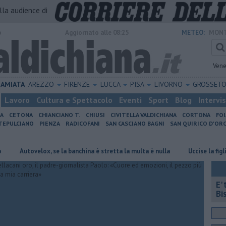
alla audience di
o
Aggiornato alle 08:25
METEO:
MONT
Vene
AMIATA
AREZZO
FIRENZE
LUCCA
PISA
LIVORNO
GROSSET
Lavoro
Cultura e Spettacolo
Eventi
Sport
Blog
Intervi
IA
CETONA
CHIANCIANO T.
CHIUSI
CIVITELLA VALDICHIANA
CORTONA
FO
EPULCIANO
PIENZA
RADICOFANI
SAN CASCIANO BAGNI
SAN QUIRICO D'ORC
utovelox, se la banchina è stretta la multa è nulla
Uccise la figlia di 4 
E'
Bi