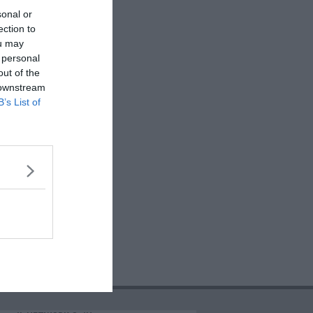
sonal or
ection to
ou may
 personal
out of the
 downstream
B’s List of