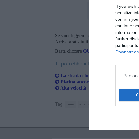
If you wish 
sensitive in
confirm you
continue se
information 
Se vuoi leggere le notizie principali della T
further disc
Arriva gratis tutti i giorni alle 20:00 dirett
participants
Basta cliccare
QUI
Downstream 
Ti potrebbe interessare anche:
La strada chiude per lavori ma non l
Persona
Piscina ancora chiusa, Comune contro
Alta velocità, "è il momento di passare
Tag
roma
agenzia delle entrate
dolo