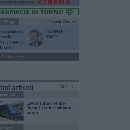
ui Blog
di Riccardo Ferrucci
INCONTRI
ucca la mostra
D'ARTE
Marcello
selli “Dialoghi
la città"
Condoglianze
imi articoli
Vedi tutti
ttualità
Lavori sulla Firenze-
Roma, i treni cambiano
orario
ronaca