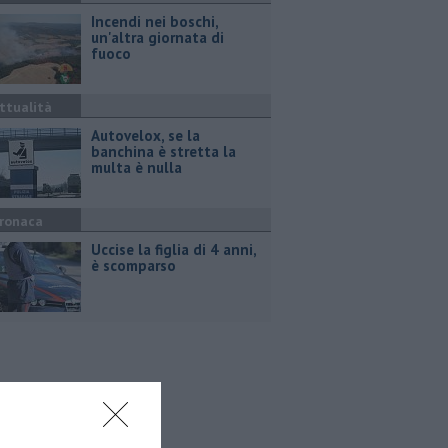
Incendi nei boschi,
un'altra giornata di
fuoco
ttualità
Autovelox, se la
banchina è stretta la
multa è nulla
ronaca
Uccise la figlia di 4 anni,
è scomparso