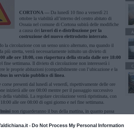
CORTONA —
Da lunedì 10 fino a venerdì 21
ottobre la viabilità all’interno del centro abitato di
Ossaia nel comune di Cortona subirà delle modifiche
a causa dei
lavori di e-distribuzione per la
A
costruzione del nuovo elettrodotto interrato
.
ndo la circolazione con un senso unico alternato, ma quando il
a più stretta, verrà necessariamente istituito un divieto di
 8:00 alle ore 18:00, con riapertura della strada dalle ore 18:00
el fine settimana. Il divieto di circolazione non interesserà i
C
e le proprie abitazioni (compatibilmente con l’ubicazione e la
bus in servizio pubblico di linea
.
e corse presenti dal lunedì al venerdì, rispettivamente delle ore
ione inizierà alle ore 08:00 mentre per il passaggio successivo
no della viabilità. La regolare circolazione verrà ripristinata, con
 18:00 alle ore 08:00 di ogni giorno e nel fine settimana.
ulmini
non riguarderanno il bus della mattina, in quanto passa
l pomeriggio il pulmino potrà arrivare fino all’intersezione con
à una fermata e, percorrendo detta strada tornerà sulla Strada
ldichiana.it -
Do Not Process My Personal Information
sa.