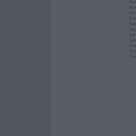
Mon
Mon
Mon
Pie
Rad
San
San 
Sar
Sin
Torr
Tre