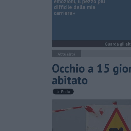
emozioni, il pezzo più
difficile della mia
carriera»
Attualità
Occhio a 15 gior
abitato