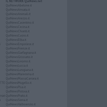
IL NETWORK QuiNews.net
QuiNewsAbetone.it
QuiNewsAmiata.it
QuiNewsAnimali.it
QuiNewsArezzo.it
QuiNewsCasentino.it
QuiNewsCecina.it
QuiNewsChianti.it
QuiNewsCuoio.it
QuiNewsElba.it
i
QuiNewsEmpolese.it
QuiNewsFirenze.it
QuiNewsGarfagnana.it
QuiNewsGrosseto.it
QuiNewsLivorno.it
QuiNewsLucca.it
QuiNewsLunigiana.it
QuiNewsMaremma.it
QuiNewsMassaCarrara.it
ATTE
QuiNewsMugello.it
QuiNewsPisa.it
QuiNewsPistoia.it
nari
QuiNewsPrato.it
a
QuiNewsSiena.it
QuiNewsValbisenzio.it