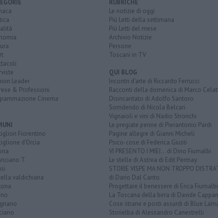
EGORIE
RUBRICHE
naca
Le notizie di oggi
tica
Più Letti della settimana
alità
Più Letti del mese
nomia
Archivio Notizie
ura
Persone
rt
Toscani in TV
tacoli
rviste
QUI BLOG
nion Leader
Incontri d'arte di Riccardo Ferrucci
rese & Professioni
Racconti della domenica di Marco Celat
grammazione Cinema
Disincantato di Adolfo Santoro
Sorridendo di Nicola Belcari
Vignaioli e vini di Nadio Stronchi
MUNI
Le pregiate penne di Pierantonio Pardi
iglion Fiorentino
Pagine allegre di Gianni Micheli
iglione d'Orcia
Psico-cose di Federica Giusti
ona
VI PRESENTO I MIEI... di Dino Fiumalbi
anciano T.
Le stelle di Astrea di Edit Permay
si
STORIE VISPE MA NON TROPPO DISTR
tella valdichiana
di Dario Dal Canto
tona
Progettare il benessere di Erica Fiumalbi
ano
La Toscana della birra di Davide Cappan
ignano
Cose strane e posti assurdi di Blue Lam
ciano
Storielba di Alessandro Canestrelli