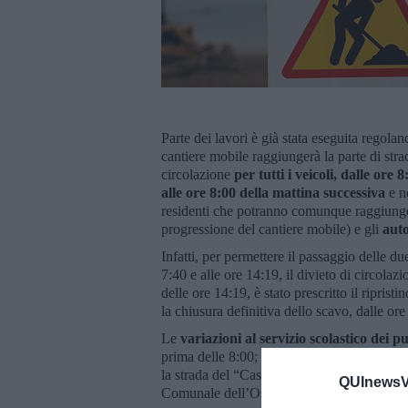
Parte dei lavori è già stata eseguita regola
cantiere mobile raggiungerà la parte di strad
circolazione
per tutti i veicoli, dalle ore
alle ore 8:00 della mattina successiva
e n
residenti che potranno comunque raggiunger
progressione del cantiere mobile) e gli
auto
Infatti, per permettere il passaggio delle du
7:40 e alle ore 14:19, il divieto di circolaz
delle ore 14:19, è stato prescritto il ripristi
la chiusura definitiva dello scavo, dalle ore
Le
variazioni al servizio scolastico dei p
prima delle 8:00; mentre per il passaggio de
la strada del “Castagno” dove è prevista gi
QUInewsVa
Comunale dell’Ossaia per proseguire la cor