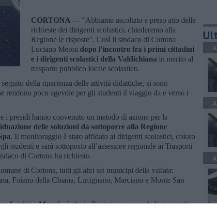
CORTONA —
"Abbiamo ascoltato e preso atto delle
richieste dei dirigenti scolastici, chiederemo alla
Ult
Regione le risposte". Così il sindaco di Cortona
A
Luciano Meoni
dopo l’incontro fra i primi cittadini
e i dirigenti scolastici della Valdichiana
in merito al
trasporto pubblico locale scolastico.
eguito della ripartenza delle attività didattiche, si sono
e rendono poco agevole per gli studenti il viaggio da e verso i
A
i e i presidi hanno convenuto un metodo di azione per la
iduazione delle soluzioni da sottoporre alla Regione
 Spa
. Il monitoraggio è stato affidato ai dirigenti scolastici, coloro
li studenti e sarà sottoposto all’assessore regionale ai Trasporti
indaco di Cortona ha richiesto.
A
omune di Cortona, tutti gli altri sei municipi della vallata:
hiana, Foiano della Chiana, Lucignano, Marciano e Monte San
tona Luciano Meoni
- è che la Regione comprenda la necessità
C
vani in modo da rendere ancora più accessibile e comodo l’arrivo a