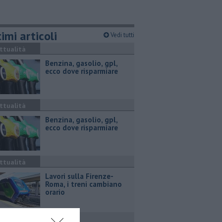
imi articoli
Vedi tutti
ttualità
​Benzina, gasolio, gpl,
ecco dove risparmiare
ttualità
​Benzina, gasolio, gpl,
ecco dove risparmiare
ttualità
Lavori sulla Firenze-
Roma, i treni cambiano
orario
ronaca