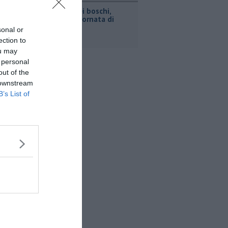
Incendi nei boschi,
un'altra giornata di
fuoco
sonal or
ection to
ou may
 personal
out of the
 downstream
B’s List of