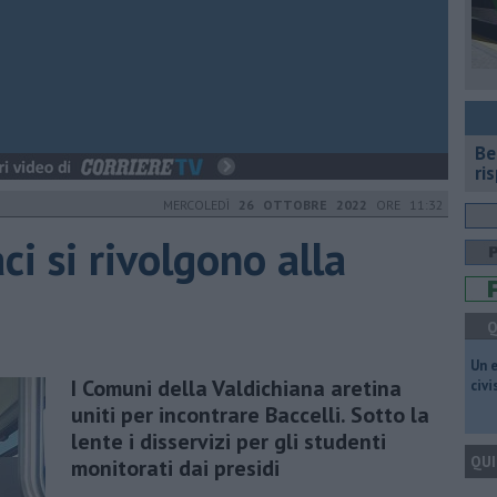
​B
ri
MERCOLEDÌ
26 OTTOBRE 2022
ORE 11:32
ci si rivolgono alla
Q
​Un 
I Comuni della Valdichiana aretina
civ
uniti per incontrare Baccelli. Sotto la
lente i disservizi per gli studenti
QUI
monitorati dai presidi