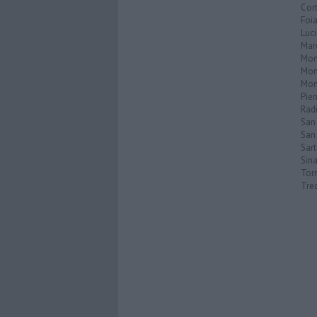
Cor
Foi
Luc
Mar
Mon
Mon
Mon
Pie
Rad
San
San 
Sar
Sin
Torr
Tre