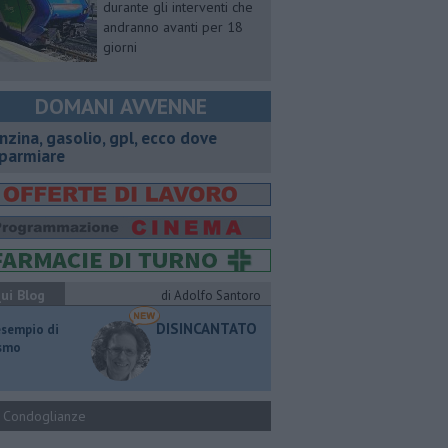
durante gli interventi che
andranno avanti per 18
giorni
DOMANI AVVENNE
enzina, gasolio, gpl, ecco dove
sparmiare
ui Blog
di Adolfo Santoro
DISINCANTATO
esempio di
ismo
Condoglianze