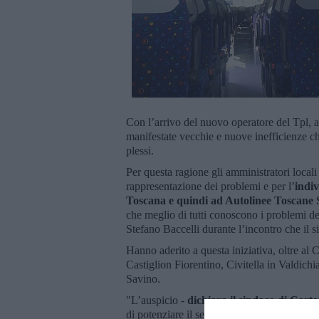
Con l’arrivo del nuovo operatore del Tpl, a s
manifestate vecchie e nuove inefficienze ch
plessi.
Per questa ragione gli amministratori local
rappresentazione dei problemi e per l’
indiv
Toscana e quindi ad Autolinee Toscane
che meglio di tutti conoscono i problemi deg
Stefano Baccelli durante l’incontro che il s
Hanno aderito a questa iniziativa, oltre al C
Castiglion Fiorentino, Civitella in Valdic
Savino.
"L’auspicio -
dichiara il sindaco di Cor
di potenziare il servizio in favore dei gio