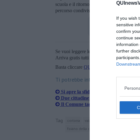
QUInewsVa
scuola e il ritorno a casa. Ringrazio i primi
percorso condiviso, insieme ai dirigenti scola
If you wish 
sensitive in
confirm you
continue se
information 
further disc
Se vuoi leggere le notizie principali della T
participants
Arriva gratis tutti i giorni alle 20:00 dirett
Downstream 
Basta cliccare
QUI
Ti potrebbe interessare anche:
Persona
Si apre la sfida su orientamento e str
Due cittadine unite nel segno dell'Ar
Il Comune taglia riscaldamento e luci
Tag
cortona
val di chiana
trasporto pubblico
foiano della chiana
lucignano
marciano 