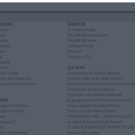
EGORIE
RUBRICHE
naca
Le notizie di oggi
tica
Più Letti della settimana
alità
Più Letti del mese
nomia
Archivio Notizie
ura
Persone
rt
Toscani in TV
tacoli
rviste
QUI BLOG
nion Leader
Disincantato di Adolfo Santoro
rese & Professioni
Incontri d'arte di Riccardo Ferrucci
grammazione Cinema
Racconti della domenica di Marco Celat
Sorridendo di Nicola Belcari
Vignaioli e vini di Nadio Stronchi
MUNI
Le pregiate penne di Pierantonio Pardi
iglion Fiorentino
Pagine allegre di Gianni Micheli
iglione d'Orcia
Psico-cose di Federica Giusti
ona
VI PRESENTO I MIEI... di Dino Fiumalbi
anciano T.
Le stelle di Astrea di Edit Permay
si
STORIE VISPE MA NON TROPPO DISTR
tella valdichiana
di Dario Dal Canto