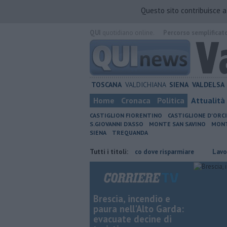
Questo sito contribuisce 
QUI
quotidiano online.
Percorso semplificat
TOSCANA
VALDICHIANA
SIENA
VALDELSA
Home
Cronaca
Politica
Attualità
CASTIGLION FIORENTINO
CASTIGLIONE D'ORC
S.GIOVANNI D'ASSO
MONTE SAN SAVINO
MONT
SIENA
TREQUANDA
parmiare
​Benzina, gasolio, gpl, ecco dove risparmiare
Tutti i titoli:
Lavori sulla 
Brescia, incendio e
paura nell'Alto Garda:
evacuate decine di