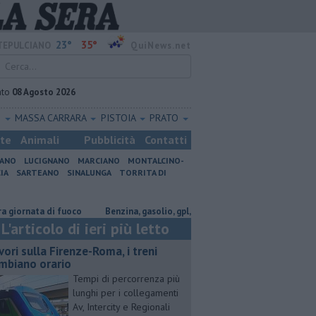
23°
35°
EPULCIANO
QuiNews.net
ato
08 Agosto 2026
O
MASSA CARRARA
PISTOIA
PRATO
ste
Animali
Pubblicità
Contatti
IANO
LUCIGNANO
MARCIANO
MONTALCINO-
IA
SARTEANO
SINALUNGA
TORRITA DI
ata di fuoco
​Benzina, gasolio, gpl, ecco dove risparmiare
​Benzina, g
L'articolo di ieri più letto
vori sulla Firenze-Roma, i treni
mbiano orario
Tempi di percorrenza più
lunghi per i collegamenti
Av, Intercity e Regionali