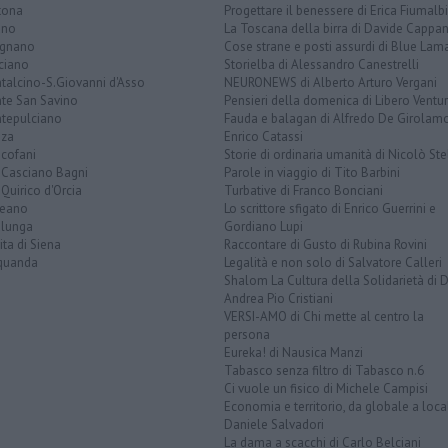
tona
Progettare il benessere di Erica Fiumalbi
ano
La Toscana della birra di Davide Cappan
ignano
Cose strane e posti assurdi di Blue Lam
ciano
Storielba di Alessandro Canestrelli
talcino-S.Giovanni d'Asso
NEURONEWS di Alberto Arturo Vergani
te San Savino
Pensieri della domenica di Libero Ventur
tepulciano
Fauda e balagan di Alfredo De Girolam
nza
Enrico Catassi
icofani
Storie di ordinaria umanità di Nicolò Ste
 Casciano Bagni
Parole in viaggio di Tito Barbini
Quirico d'Orcia
Turbative di Franco Bonciani
teano
Lo scrittore sfigato di Enrico Guerrini e
alunga
Gordiano Lupi
ita di Siena
Raccontare di Gusto di Rubina Rovini
quanda
Legalità e non solo di Salvatore Calleri
Shalom La Cultura della Solidarietà di 
Andrea Pio Cristiani
VERSI-AMO di Chi mette al centro la
persona
Eureka! di Nausica Manzi
Tabasco senza filtro di Tabasco n.6
Ci vuole un fisico di Michele Campisi
Economia e territorio, da globale a loca
Daniele Salvadori
La dama a scacchi di Carlo Belciani