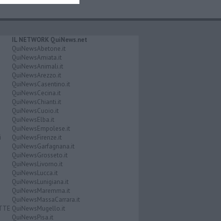
IL NETWORK QuiNews.net
QuiNewsAbetone.it
QuiNewsAmiata.it
QuiNewsAnimali.it
QuiNewsArezzo.it
QuiNewsCasentino.it
QuiNewsCecina.it
QuiNewsChianti.it
QuiNewsCuoio.it
QuiNewsElba.it
QuiNewsEmpolese.it
i
QuiNewsFirenze.it
QuiNewsGarfagnana.it
QuiNewsGrosseto.it
QuiNewsLivorno.it
QuiNewsLucca.it
QuiNewsLunigiana.it
QuiNewsMaremma.it
QuiNewsMassaCarrara.it
ATTE
QuiNewsMugello.it
QuiNewsPisa.it