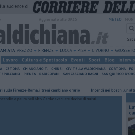
alla audience di
o
Aggiornato alle 09:15
METEO:
MONT
Sab
AMIATA
AREZZO
FIRENZE
LUCCA
PISA
LIVORNO
GROSSET
Lavoro
Cultura e Spettacolo
Eventi
Sport
Blog
Intervi
IA
CETONA
CHIANCIANO T.
CHIUSI
CIVITELLA VALDICHIANA
CORTONA
FO
EPULCIANO
PIENZA
RADICOFANI
SAN CASCIANO BAGNI
SAN QUIRICO D'ORC
Firenze-Roma, i treni cambiano orario
Incendi nei boschi, un'altra giorn
La
ca