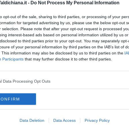
ldichiana.it -
Do Not Process My Personal Information
 cittadini della Valdichiana con i quali abbiamo strutturato un
stici, al fine di addivenire a dei risultati positivi".
to opt-out of the sale, sharing to third parties, or processing of your per
formation for targeted advertising by us, please use the below opt-out s
r selection. Please note that after your opt-out request is processed y
eing interest-based ads based on personal information utilized by us or
disclosed to third parties prior to your opt-out. You may separately opt-
losure of your personal information by third parties on the IAB’s list of
oscana iscriviti alla
Newsletter QUInews - ToscanaMedia.
. This information may also be disclosed by us to third parties on the
IA
amente nella tua casella di posta.
Participants
that may further disclose it to other third parties.
l Data Processing Opt Outs
ategia
ma
 di Natale
CONFIRM
 locale
autolinee toscane
stefano baccelli
castiglion fiorentino
della chiana
monte san savino
Data Deletion
Data Access
Privacy Policy