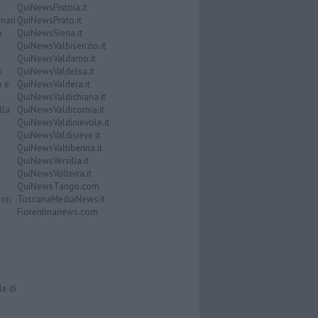
QuiNewsPistoia.it
nari
QuiNewsPrato.it
a
QuiNewsSiena.it
QuiNewsValbisenzio.it
QuiNewsValdarno.it
i
QuiNewsValdelsa.it
o e
QuiNewsValdera.it
QuiNewsValdichiana.it
lla
QuiNewsValdicornia.it
QuiNewsValdinievole.it
QuiNewsValdisieve.it
QuiNewsValtiberina.it
QuiNewsVersilia.it
QuiNewsVolterra.it
QuiNewsTango.com
Don
ToscanaMediaNews.it
Fiorentinanews.com
le di