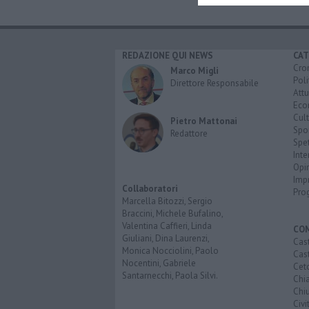
REDAZIONE QUI NEWS
CAT
Cro
Marco Migli
Poli
Direttore Responsabile
Attu
Eco
Cult
Pietro Mattonai
Spo
Redattore
Spet
Inte
Opi
Imp
Collaboratori
Pro
Marcella Bitozzi, Sergio
Braccini, Michele Bufalino,
Valentina Caffieri, Linda
CO
Giuliani, Dina Laurenzi,
Cast
Monica Nocciolini, Paolo
Cast
Nocentini, Gabriele
Cet
Santarnecchi, Paola Silvi.
Chi
Chiu
Civi