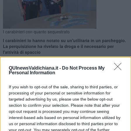
I carabinieri con quanto sequestrato
I carabinieri lo hanno notato su un'utilitaria in un parcheggio.
La perquisizione ha rivelato la droga e il necessario per
l'attività di spaccio
QUInewsValdichiana.it -
Do Not Process My
Personal Information
If you wish to opt-out of the sale, sharing to third parties, or
CIVITELLA IN VAL DI CHIANA —
Un ragazzo di appena 18 di
processing of your personal or sensitive information for
origini albanesi è stato arrestato dai carabinieri del reparto
targeted advertising by us, please use the below opt-out
operativo di Arezzo per detenzione ai fini di spaccio di sostanze
section to confirm your selection. Please note that after your
stupefacenti.
opt-out request is processed you may continue seeing
E' iniziato tutto durante un servizio di controllo in un parcheggio
interest-based ads based on personal information utilized by
pubblico di Civitella in Val di Chiana. I militari hanno notato
us or personal information disclosed to third parties prior to
un'utilitaria con alla guida il ragazzo visibilmente innervosito dalle
your opt-out. You may separately opt-out of the further