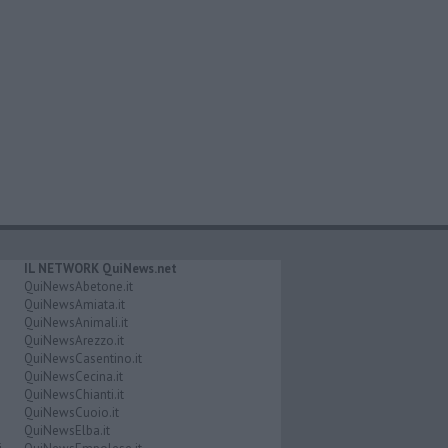
IL NETWORK QuiNews.net
QuiNewsAbetone.it
QuiNewsAmiata.it
QuiNewsAnimali.it
QuiNewsArezzo.it
QuiNewsCasentino.it
QuiNewsCecina.it
QuiNewsChianti.it
QuiNewsCuoio.it
QuiNewsElba.it