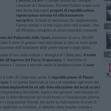
CHIANCIANO —
Buone notizie dal consiglio
comunale di Chianciano. Durante l'ultima seduta sono
stati decisi importanti
progetti di riqualificazione,
rigenerazione urbana ed efficientamento
energetico
. Si tratta di operazioni che miglioreranno
l'arredo urbano e la rete viaria della città termale, oltre
C
all'efficienza energetica di alcuni immobili comunali.
ento del Palazzetto dello Sport,
intervento di circa 380.000
tro il mese di gennaio sarà individuata la ditta ed entro aprile
zzazione dell’isolamento delle pareti esterne e degli infissi.
A
azione di una zona centrale e strategica di Chianciano,
il tratto
ini all'ingresso del Parco Acquasanta.
L’intervento di
oscana e Comune e prevede anche la predisposizione di
zone
no il volto di Chianciano anche la
riqualificazione di Piazza
 euro
. Con questo intervento si cerca di rimediare agli errori del
zioni impiantistiche ed alla delocalizzazione dei locali tecnici
un'impiantistica discutibile, implica una gestione onerosissima ed
no la delocalizzazione dei locali tecnici e l’installazione (previa
e e composizioni floreali, ma anche la realizzazione di scale di
 migliorare la fruizione, il ripristino della fontana centrale e