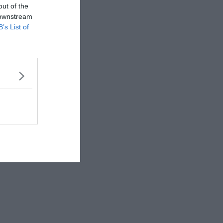
out of the
 downstream
B’s List of