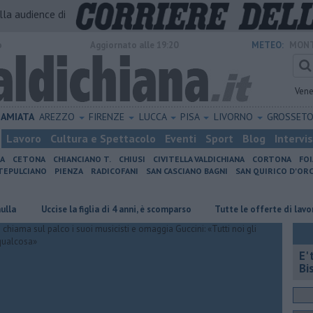
alla audience di
o
Aggiornato alle 19:20
METEO:
MONT
Vene
AMIATA
AREZZO
FIRENZE
LUCCA
PISA
LIVORNO
GROSSET
Lavoro
Cultura e Spettacolo
Eventi
Sport
Blog
Intervi
IA
CETONA
CHIANCIANO T.
CHIUSI
CIVITELLA VALDICHIANA
CORTONA
FO
EPULCIANO
PIENZA
RADICOFANI
SAN CASCIANO BAGNI
SAN QUIRICO D'ORC
Uccise la figlia di 4 anni, è scomparso
​Tutte le offerte di lavoro in prov
E'
Bi