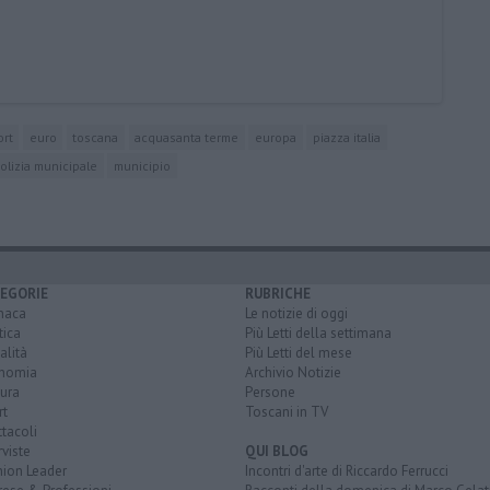
ort
euro
toscana
acquasanta terme
europa
piazza italia
olizia municipale
municipio
EGORIE
RUBRICHE
naca
Le notizie di oggi
tica
Più Letti della settimana
alità
Più Letti del mese
nomia
Archivio Notizie
ura
Persone
rt
Toscani in TV
tacoli
rviste
QUI BLOG
nion Leader
Incontri d'arte di Riccardo Ferrucci