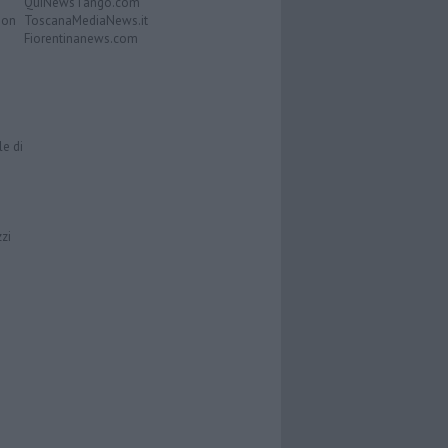
QuiNewsTango.com
Don
ToscanaMediaNews.it
Fiorentinanews.com
le di
zzi