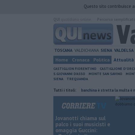
Questo sito contribuisce 
QUI
quotidiano online.
Percorso semplificat
TOSCANA
VALDICHIANA
SIENA
VALDELSA
Home
Cronaca
Politica
Attualità
CASTIGLION FIORENTINO
CASTIGLIONE D'ORC
S.GIOVANNI D'ASSO
MONTE SAN SAVINO
MONT
SIENA
TREQUANDA
rnata di fuoco
Autovelox, se la banchina è stretta la multa è nulla
Tutti i titoli:
Jovanotti chiama sul
palco i suoi musicisti e
omaggia Guccini: