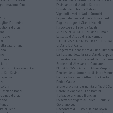
rese & Professioni
Racconti della domenica di Marco Celat
grammazione Cinema
Disincantato di Adolfo Santoro
Sorridendo di Nicola Belcari
Vignaioli e vini di Nadio Stronchi
MUNI
Le pregiate penne di Pierantonio Pardi
iglion Fiorentino
Pagine allegre di Gianni Micheli
iglione d'Orcia
Psico-cose di Federica Giusti
ona
VI PRESENTO I MIEI... di Dino Fiumalbi
anciano T.
Le stelle di Astrea di Edit Permay
si
STORIE VISPE MA NON TROPPO DISTR
tella valdichiana
di Dario Dal Canto
tona
Progettare il benessere di Erica Fiumalbi
ano
La Toscana della birra di Davide Cappan
ignano
Cose strane e posti assurdi di Blue Lam
ciano
Storielba di Alessandro Canestrelli
talcino-S.Giovanni d'Asso
NEURONEWS di Alberto Arturo Vergani
te San Savino
Pensieri della domenica di Libero Ventur
tepulciano
Fauda e balagan di Alfredo De Girolam
nza
Enrico Catassi
icofani
Storie di ordinaria umanità di Nicolò Ste
 Casciano Bagni
Parole in viaggio di Tito Barbini
Quirico d'Orcia
Turbative di Franco Bonciani
teano
Lo scrittore sfigato di Enrico Guerrini e
alunga
Gordiano Lupi
ita di Siena
Raccontare di Gusto di Rubina Rovini