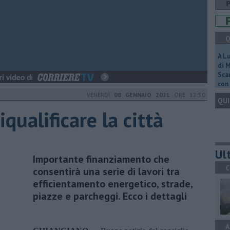
Q
A L
di 
Scar
con 
VENERDÌ
08 GENNAIO 2021
ORE 12:50
QUI
qualificare la città
Ult
Importante finanziamento che
C
consentirà una serie di lavori tra
efficientamento energetico, strade,
piazze e parcheggi. Ecco i dettagli
A