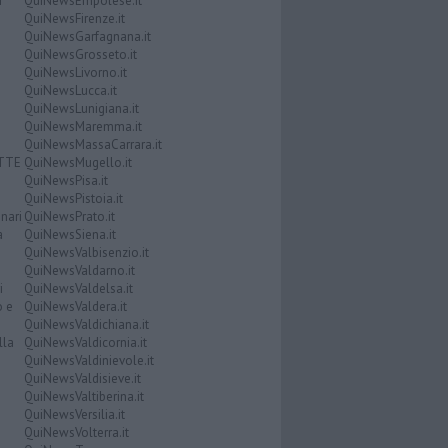
i
QuiNewsEmpolese.it
QuiNewsFirenze.it
QuiNewsGarfagnana.it
QuiNewsGrosseto.it
QuiNewsLivorno.it
QuiNewsLucca.it
QuiNewsLunigiana.it
QuiNewsMaremma.it
QuiNewsMassaCarrara.it
ATTE
QuiNewsMugello.it
QuiNewsPisa.it
QuiNewsPistoia.it
nari
QuiNewsPrato.it
a
QuiNewsSiena.it
QuiNewsValbisenzio.it
QuiNewsValdarno.it
i
QuiNewsValdelsa.it
o e
QuiNewsValdera.it
QuiNewsValdichiana.it
lla
QuiNewsValdicornia.it
QuiNewsValdinievole.it
QuiNewsValdisieve.it
QuiNewsValtiberina.it
QuiNewsVersilia.it
QuiNewsVolterra.it