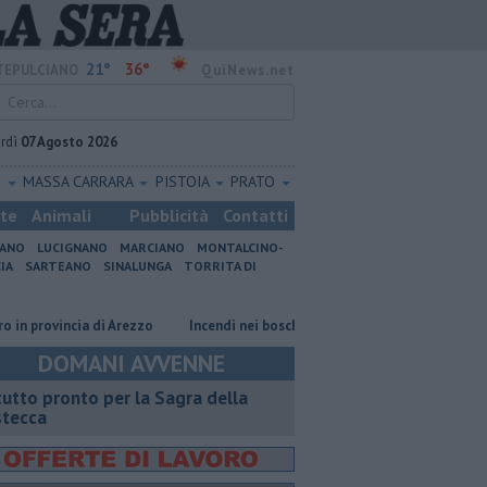
21°
36°
EPULCIANO
QuiNews.net
rdì
07 Agosto 2026
O
MASSA CARRARA
PISTOIA
PRATO
ste
Animali
Pubblicità
Contatti
IANO
LUCIGNANO
MARCIANO
MONTALCINO-
IA
SARTEANO
SINALUNGA
TORRITA DI
incia di Arezzo
Incendi nei boschi, un'altra giornata di fuoco
Autov
DOMANI AVVENNE
 tutto pronto per la Sagra della
stecca