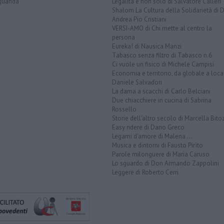
quanda
Legalità e non solo di Salvatore Calleri
Shalom La Cultura della Solidarietà di 
Andrea Pio Cristiani
VERSI-AMO di Chi mette al centro la
persona
Eureka! di Nausica Manzi
Tabasco senza filtro di Tabasco n.6
Ci vuole un fisico di Michele Campisi
Economia e territorio, da globale a loca
Daniele Salvadori
La dama a scacchi di Carlo Belciani
Due chiacchiere in cucina di Sabrina
Rossello
Storie dell'altro secolo di Marcella Bito
Easy ridere di Dario Greco
Legami d'amore di Malena ...
Musica e dintorni di Fausto Pirìto
Parole milonguere di Maria Caruso
Lo sguardo di Don Armando Zappolini
Leggere di Roberto Cerri