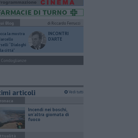
ui Blog
di Riccardo Ferrucci
INCONTRI
ucca la mostra
D'ARTE
Marcello
selli “Dialoghi
la città"
Condoglianze
imi articoli
Vedi tutti
ronaca
Incendi nei boschi,
un'altra giornata di
fuoco
ttualità