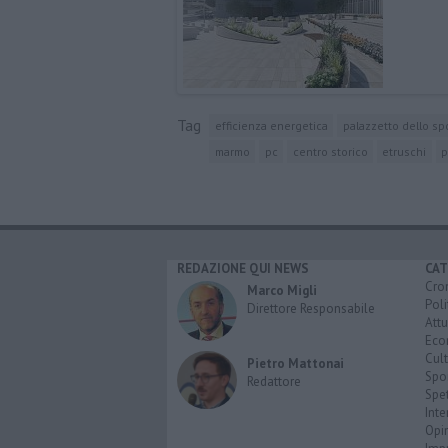
Tag
efficienza energetica
palazzetto dello sp
marmo
pc
centro storico
etruschi
p
REDAZIONE QUI NEWS
CAT
Cro
Marco Migli
Poli
Direttore Responsabile
Attu
Eco
Cult
Pietro Mattonai
Spo
Redattore
Spet
Inte
Opi