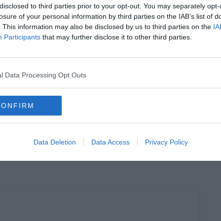
05.000 euro.
disclosed to third parties prior to your opt-out. You may separately opt-
losure of your personal information by third parties on the IAB’s list of
. This information may also be disclosed by us to third parties on the
IA
Participants
that may further disclose it to other third parties.
oscana iscriviti alla
Newsletter QUInews - ToscanaMedia.
l Data Processing Opt Outs
amente nella tua casella di posta.
CONFIRM
ione
Data Deletion
Data Access
Privacy Policy
si e cuore