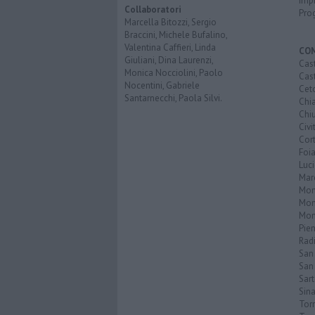
Imp
Collaboratori
Pro
Marcella Bitozzi, Sergio
Braccini, Michele Bufalino,
Valentina Caffieri, Linda
CO
Giuliani, Dina Laurenzi,
Cast
Monica Nocciolini, Paolo
Cast
Nocentini, Gabriele
Cet
Santarnecchi, Paola Silvi.
Chi
Chiu
Civi
Cor
Foi
Luc
Mar
Mon
Mon
Mon
Pie
Rad
San
San 
Sar
Sin
Torr