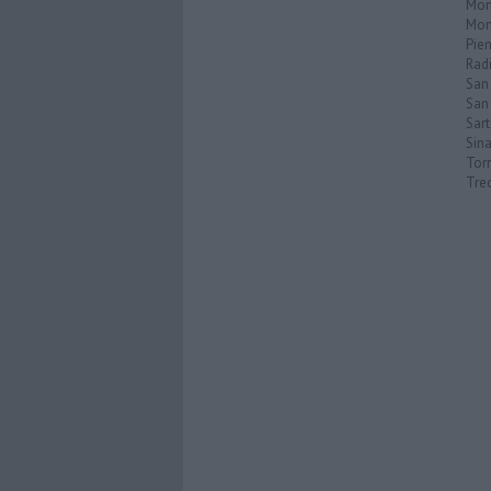
Mon
Mon
Pie
Rad
San
San 
Sar
Sin
Torr
Tre