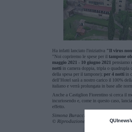
Ha infatti lanciato l'iniziativa
"Il virus no
"Noi copriremo le spese per il
tampone ob
maggio 2021 - 10 giugno 2021
pensiamo no
notti
in camera doppia, tripla o quadrupla c
della spesa per il tampone);
per 4 notti
in c
dell’Hotel sarà a nostro carico il 100% del
italiano e verrà prolungata in base alle n
Anche a Castiglion Fiorentino si cerca il mo
incuriosendo e, come in questo caso, lanc
effetto.
Simona Buracci
QUInewsVa
© Riproduzione riservata