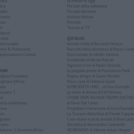
naca
Le notizie di oggi
tica
Più Letti della settimana
alità
Più Letti del mese
nomia
Archivio Notizie
ura
Persone
rt
Toscani in TV
tacoli
rviste
QUI BLOG
nion Leader
Incontri d'arte di Riccardo Ferrucci
rese & Professioni
Racconti della domenica di Marco Celat
grammazione Cinema
Disincantato di Adolfo Santoro
Sorridendo di Nicola Belcari
Vignaioli e vini di Nadio Stronchi
MUNI
Le pregiate penne di Pierantonio Pardi
iglion Fiorentino
Pagine allegre di Gianni Micheli
iglione d'Orcia
Psico-cose di Federica Giusti
ona
VI PRESENTO I MIEI... di Dino Fiumalbi
anciano T.
Le stelle di Astrea di Edit Permay
si
STORIE VISPE MA NON TROPPO DISTR
tella valdichiana
di Dario Dal Canto
tona
Progettare il benessere di Erica Fiumalbi
ano
La Toscana della birra di Davide Cappan
ignano
Cose strane e posti assurdi di Blue Lam
ciano
Storielba di Alessandro Canestrelli
talcino-S.Giovanni d'Asso
NEURONEWS di Alberto Arturo Vergani