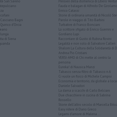
te San Savino
Pensieri della domenica di Libero Ventur
tepulciano
Fauda e balagan di Alfredo De Girolam
nza
Enrico Catassi
icofani
Storie di ordinaria umanità di Nicolò Ste
 Casciano Bagni
Parole in viaggio di Tito Barbini
Quirico d'Orcia
Turbative di Franco Bonciani
teano
Lo scrittore sfigato di Enrico Guerrini e
alunga
Gordiano Lupi
ita di Siena
Raccontare di Gusto di Rubina Rovini
quanda
Legalità e non solo di Salvatore Calleri
Shalom La Cultura della Solidarietà di 
Andrea Pio Cristiani
VERSI-AMO di Chi mette al centro la
persona
Eureka! di Nausica Manzi
Tabasco senza filtro di Tabasco n.6
Ci vuole un fisico di Michele Campisi
Economia e territorio, da globale a loca
Daniele Salvadori
La dama a scacchi di Carlo Belciani
Due chiacchiere in cucina di Sabrina
Rossello
Storie dell'altro secolo di Marcella Bito
Easy ridere di Dario Greco
Legami d'amore di Malena ...