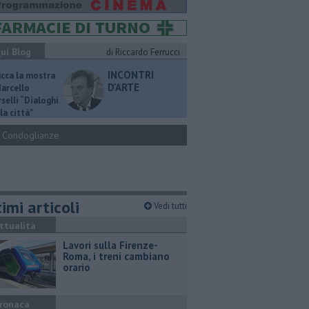
ui Blog
di Riccardo Ferrucci
INCONTRI
ucca la mostra
D'ARTE
Marcello
selli “Dialoghi
la città"
Condoglianze
imi articoli
Vedi tutti
ttualità
Lavori sulla Firenze-
Roma, i treni cambiano
orario
ronaca