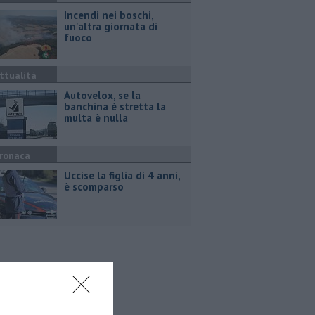
Incendi nei boschi,
un'altra giornata di
fuoco
ttualità
Autovelox, se la
banchina è stretta la
multa è nulla
ronaca
Uccise la figlia di 4 anni,
è scomparso