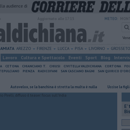
alla audience di
o
Aggiornato alle 17:15
METEO:
MONT
Vene
AMIATA
AREZZO
FIRENZE
LUCCA
PISA
LIVORNO
GROSSET
Lavoro
Cultura e Spettacolo
Eventi
Sport
Blog
Intervi
IA
CETONA
CHIANCIANO T.
CHIUSI
CIVITELLA VALDICHIANA
CORTONA
FO
EPULCIANO
PIENZA
RADICOFANI
SAN CASCIANO BAGNI
SAN QUIRICO D'ORC
tovelox, se la banchina è stretta la multa è nulla
Uccise la figlia di 4 
E'
Bi