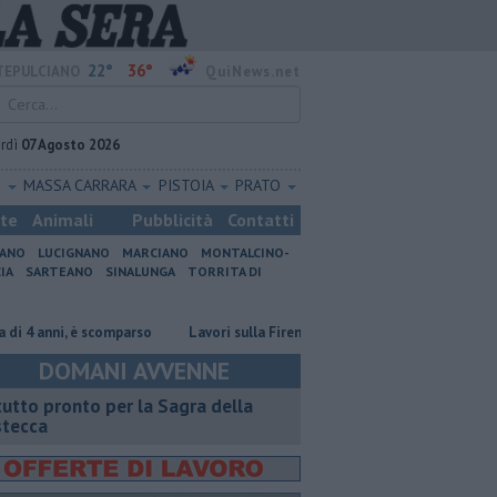
22°
36°
EPULCIANO
QuiNews.net
rdì
07 Agosto 2026
O
MASSA CARRARA
PISTOIA
PRATO
ste
Animali
Pubblicità
Contatti
IANO
LUCIGNANO
MARCIANO
MONTALCINO-
IA
SARTEANO
SINALUNGA
TORRITA DI
anni, è scomparso
Lavori sulla Firenze-Roma, i treni cambiano orario
DOMANI AVVENNE
 tutto pronto per la Sagra della
stecca