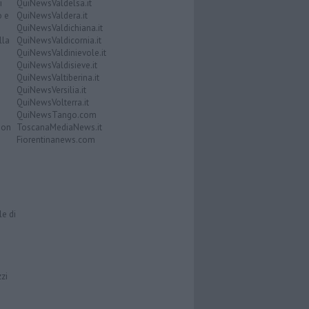
i
QuiNewsValdelsa.it
o e
QuiNewsValdera.it
QuiNewsValdichiana.it
lla
QuiNewsValdicornia.it
QuiNewsValdinievole.it
QuiNewsValdisieve.it
QuiNewsValtiberina.it
QuiNewsVersilia.it
QuiNewsVolterra.it
QuiNewsTango.com
Don
ToscanaMediaNews.it
Fiorentinanews.com
le di
zzi