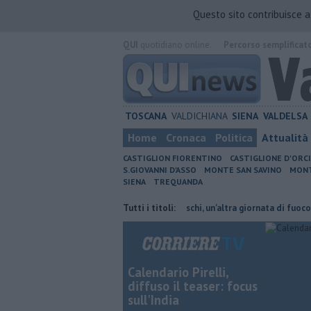
Questo sito contribuisce 
QUI
quotidiano online.
Percorso semplificat
TOSCANA
VALDICHIANA
SIENA
VALDELSA
Home
Cronaca
Politica
Attualità
CASTIGLION FIORENTINO
CASTIGLIONE D'ORC
S.GIOVANNI D'ASSO
MONTE SAN SAVINO
MONT
SIENA
TREQUANDA
ni cambiano orario
Incendi nei boschi, un'altra giornata di fuoco
Tutti i titoli:
Au
Calendario Pirelli,
diffuso il teaser: focus
sull'India