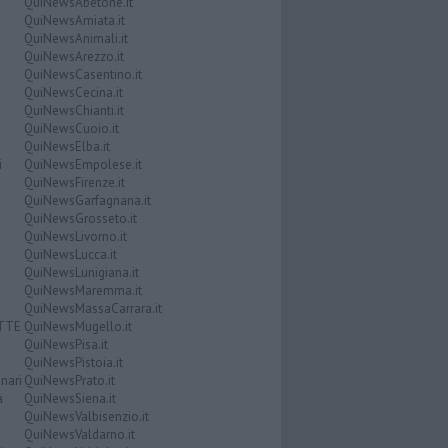
QuiNewsAbetone.it
QuiNewsAmiata.it
QuiNewsAnimali.it
QuiNewsArezzo.it
QuiNewsCasentino.it
QuiNewsCecina.it
QuiNewsChianti.it
QuiNewsCuoio.it
QuiNewsElba.it
i
QuiNewsEmpolese.it
QuiNewsFirenze.it
QuiNewsGarfagnana.it
QuiNewsGrosseto.it
QuiNewsLivorno.it
QuiNewsLucca.it
QuiNewsLunigiana.it
QuiNewsMaremma.it
QuiNewsMassaCarrara.it
ATTE
QuiNewsMugello.it
QuiNewsPisa.it
QuiNewsPistoia.it
nari
QuiNewsPrato.it
a
QuiNewsSiena.it
QuiNewsValbisenzio.it
QuiNewsValdarno.it