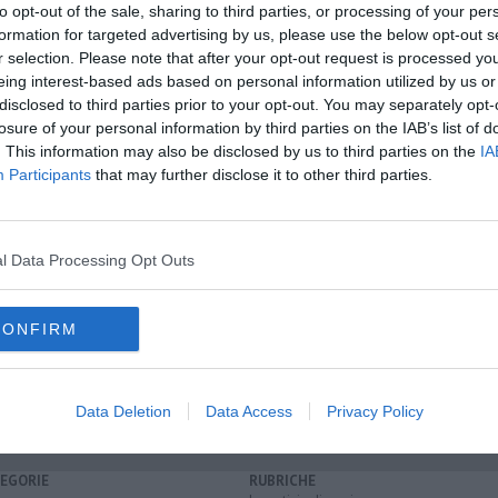
to opt-out of the sale, sharing to third parties, or processing of your per
formation for targeted advertising by us, please use the below opt-out s
r selection. Please note that after your opt-out request is processed y
eing interest-based ads based on personal information utilized by us or
disclosed to third parties prior to your opt-out. You may separately opt-
oscana iscriviti alla
Newsletter QUInews - ToscanaMedia.
amente nella tua casella di posta.
losure of your personal information by third parties on the IAB’s list of
. This information may also be disclosed by us to third parties on the
IA
Participants
that may further disclose it to other third parties.
uinta
l Data Processing Opt Outs
ia
lo-turistica
CONFIRM
book
Data Deletion
Data Access
Privacy Policy
EGORIE
RUBRICHE