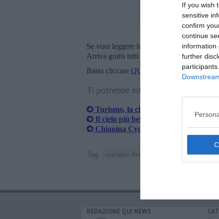
If you wish 
sensitive in
confirm you
continue se
information 
Se vuoi leggere le notizie principali della T
Arriva gratis tutti i giorni alle 20:00 dirett
further disc
participants
Basta cliccare
QUI
Downstream 
Ti potrebbe interessare anche:
Turismo, la città etrusca ingrana la q
Persona
Il cielo più bello d'Italia è alla Piomba
Chianina Cycle Maps, nuova guida cic
Tag
castiglion fiorentino
val di chiana
face
REDAZIONE QUI NEWS
CAT