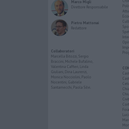
Cro
Marco Migli
Poli
Direttore Responsabile
Attu
Eco
Cult
Pietro Mattonai
Spo
Redattore
Spet
Inte
Opi
Imp
Collaboratori
Pro
Marcella Bitozzi, Sergio
Braccini, Michele Bufalino,
Valentina Caffieri, Linda
CO
Giuliani, Dina Laurenzi,
Cast
Monica Nocciolini, Paolo
Cast
Nocentini, Gabriele
Cet
Santarnecchi, Paola Silvi.
Chi
Chiu
Civi
Cor
Foi
Luc
Mar
Mon