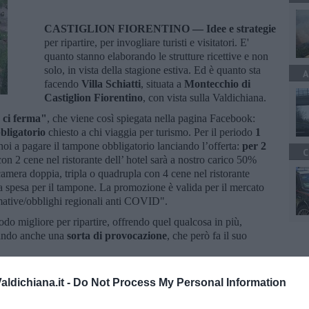
CASTIGLION FIORENTINO —
Idee e strategie
per ripartire, per invogliare turisti e visitatori. E'
quanto stanno elaborando le strutture ricettive e non
solo, in vista della stagione estiva. Ed è quanto sta
A
facendo
Villa Schiatti
, situata a
Montecchio di
Castiglion Fiorentino
, con vista sulla Valdichiana.
n ci ferma"
, che viene così spiegata nella pagina Facebook:
bligatorio
chiesto a chi viaggia per turismo. Per il periodo
1
i a pagare il tampone obbligatorio lanciando l’offerta:
p
er 2
C
on 2 cene nel ristorante dell’ hotel sarà a nostro carico 50%
amera doppia, tripla o quadrupla con 4 cene nel ristorante
la spesa per il tampone. La promozione è valida per il mercato
ormative/obblighi regionali anti COVID".
do migliore per ripartire, offrendo quel qualcosa in più,
iando anche una
sorta di provocazione
, che però fa il suo
ldichiana.it -
Do Not Process My Personal Information