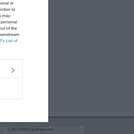
sonal or
ection to
ou may
 personal
out of the
 downstream
B’s List of
IL NETWORK QuiNews.net