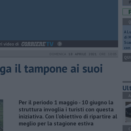
Q
A L
di 
Scar
con 
DOMENICA
18 APRILE 2021
ORE 10:05
QUI
aga il tampone ai suoi
Ult
A
Per il periodo 1 maggio - 10 giugno la
struttura invoglia i turisti con questa
iniziativa. Con l'obiettivo di ripartire al
meglio per la stagione estiva
C