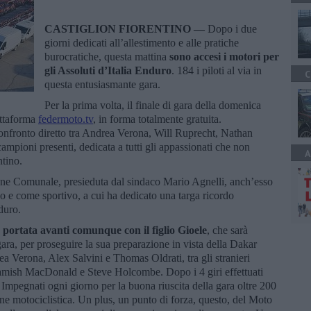
CASTIGLION FIORENTINO —
Dopo i due
giorni dedicati all’allestimento e alle pratiche
burocratiche, questa mattina
sono accesi i motori per
gli Assoluti d’Italia Enduro
. 184 i piloti al via in
C
questa entusiasmante gara.
Per la prima volta, il finale di gara della domenica
attaforma
federmoto.tv
, in forma totalmente gratuita.
confronto diretto tra Andrea Verona, Will Ruprecht, Nathan
ampioni presenti, dedicata a tutti gli appassionati che non
A
ntino.
one Comunale, presieduta dal sindaco Mario Agnelli, anch’esso
o e come sportivo, a cui ha dedicato una targa ricordo
duro.
 portata avanti comunque con il figlio Gioele
, che sarà
ra, per proseguire la sua preparazione in vista della Dakar
ea Verona, Alex Salvini e Thomas Oldrati, tra gli stranieri
ish MacDonald e Steve Holcombe. Dopo i 4 giri effettuati
. Impegnati ogni giorno per la buona riuscita della gara oltre 200
zione motociclistica. Un plus, un punto di forza, questo, del Moto