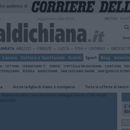
alla audience di
o
Aggiornato alle 19:20
METEO:
MONT
Vene
AMIATA
AREZZO
FIRENZE
LUCCA
PISA
LIVORNO
GROSSET
Lavoro
Cultura e Spettacolo
Eventi
Sport
Blog
Intervi
IA
CETONA
CHIANCIANO T.
CHIUSI
CIVITELLA VALDICHIANA
CORTONA
FO
EPULCIANO
PIENZA
RADICOFANI
SAN CASCIANO BAGNI
SAN QUIRICO D'ORC
Uccise la figlia di 4 anni, è scomparso
​Tutte le offerte di lavoro in prov
E'
Bi