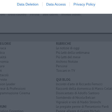
alliative
Data Deletion
Data Access
Privacy Policy
eoni
cross country
verona
alex salvini
thomas oldrati
EGORIE
RUBRICHE
naca
Le notizie di oggi
tica
Più Letti della settimana
alità
Più Letti del mese
nomia
Archivio Notizie
ura
Persone
rt
Toscani in TV
tacoli
rviste
QUI BLOG
nion Leader
Incontri d'arte di Riccardo Ferrucci
rese & Professioni
Racconti della domenica di Marco Celat
grammazione Cinema
Disincantato di Adolfo Santoro
Sorridendo di Nicola Belcari
Vignaioli e vini di Nadio Stronchi
MUNI
Le pregiate penne di Pierantonio Pardi
iglion Fiorentino
Pagine allegre di Gianni Micheli