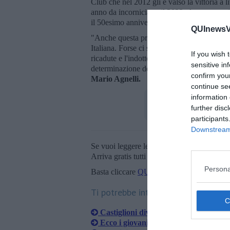
Club che nel 2012 gli è valso la vittoria a
anno da incorniciare, il 2022, dunque, per
il 50esimo anniversario dalla sua fondazio
QUInewsVa
"Anche questa prova di Enduro riporta Casti
Italiana. Forse ci siamo un pò ad abituati 
If you wish 
ricadute e l'indotto di questo circus. Il resto
sensitive in
determinazione del nostro Moto Club Fabri
confirm you
Mario Agnelli.
continue se
information 
further disc
participants
Downstream 
Se vuoi leggere le notizie principali della T
Arriva gratis tutti i giorni alle 20:00 dirett
Persona
Basta cliccare
QUI
Ti potrebbe interessare anche:
Castiglioni diventa capitale dell'endu
Ecco i giovani atleti Senesi al Trofeo 