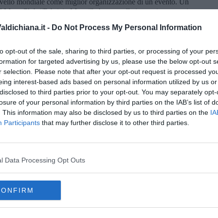
 livello mondiale come miglior organizzazione di un evento. Un
 il Moto Club “Fabrizio Meoni” che suggella in maniera egregia
ne (1972-2022).
ldichiana.it -
Do Not Process My Personal Information
glion Fiorentino al centro dell'attenzione motociclistica
ad esserlo, ma non ci annoiamo di certo, se consideriamo anche le
to opt-out of the sale, sharing to third parties, or processing of your per
 lo fanno i piloti e i tracciati suggestivi scelti con la grande
formation for targeted advertising by us, please use the below opt-out s
zio Meoni e del suo Presidente Segantini” conclude il
sindaco
r selection. Please note that after your opt-out request is processed y
eing interest-based ads based on personal information utilized by us or
disclosed to third parties prior to your opt-out. You may separately opt-
losure of your personal information by third parties on the IAB’s list of
. This information may also be disclosed by us to third parties on the
IA
Participants
that may further disclose it to other third parties.
oscana iscriviti alla
Newsletter QUInews - ToscanaMedia.
amente nella tua casella di posta.
l Data Processing Opt Outs
CONFIRM
ro
Coni