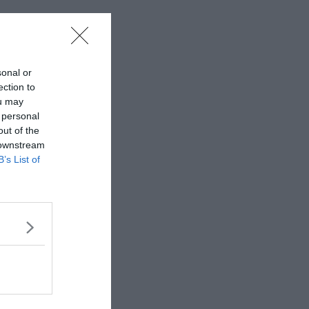
sonal or
ection to
ou may
 personal
out of the
 downstream
B’s List of