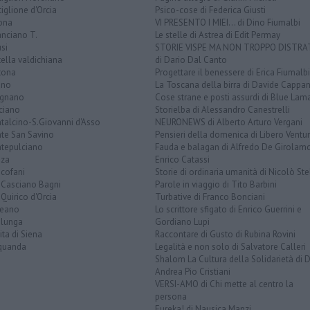
iglione d'Orcia
Psico-cose di Federica Giusti
ona
VI PRESENTO I MIEI... di Dino Fiumalbi
anciano T.
Le stelle di Astrea di Edit Permay
si
STORIE VISPE MA NON TROPPO DISTR
tella valdichiana
di Dario Dal Canto
tona
Progettare il benessere di Erica Fiumalbi
ano
La Toscana della birra di Davide Cappan
ignano
Cose strane e posti assurdi di Blue Lam
ciano
Storielba di Alessandro Canestrelli
talcino-S.Giovanni d'Asso
NEURONEWS di Alberto Arturo Vergani
te San Savino
Pensieri della domenica di Libero Ventur
tepulciano
Fauda e balagan di Alfredo De Girolam
nza
Enrico Catassi
icofani
Storie di ordinaria umanità di Nicolò Ste
 Casciano Bagni
Parole in viaggio di Tito Barbini
Quirico d'Orcia
Turbative di Franco Bonciani
teano
Lo scrittore sfigato di Enrico Guerrini e
alunga
Gordiano Lupi
ita di Siena
Raccontare di Gusto di Rubina Rovini
quanda
Legalità e non solo di Salvatore Calleri
Shalom La Cultura della Solidarietà di 
Andrea Pio Cristiani
VERSI-AMO di Chi mette al centro la
persona
Eureka! di Nausica Manzi