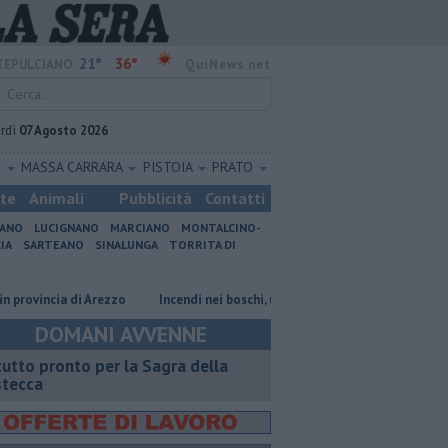
21°
36°
EPULCIANO
QuiNews.net
rdì
07 Agosto 2026
O
MASSA CARRARA
PISTOIA
PRATO
ste
Animali
Pubblicità
Contatti
IANO
LUCIGNANO
MARCIANO
MONTALCINO-
IA
SARTEANO
SINALUNGA
TORRITA DI
incia di Arezzo
Incendi nei boschi, un'altra giornata di fuoco
Autove
DOMANI AVVENNE
 tutto pronto per la Sagra della
stecca