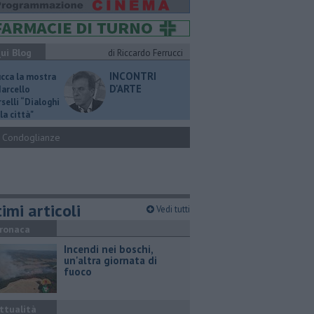
ui Blog
di Riccardo Ferrucci
INCONTRI
ucca la mostra
D'ARTE
Marcello
selli “Dialoghi
la città"
Condoglianze
imi articoli
Vedi tutti
ronaca
Incendi nei boschi,
un'altra giornata di
fuoco
ttualità