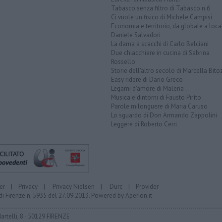
Tabasco senza filtro di Tabasco n.6
Ci vuole un fisico di Michele Campisi
Economia e territorio, da globale a loca
Daniele Salvadori
La dama a scacchi di Carlo Belciani
Due chiacchiere in cucina di Sabrina
Rossello
Storie dell'altro secolo di Marcella Bito
Easy ridere di Dario Greco
Legami d'amore di Malena ...
Musica e dintorni di Fausto Pirìto
Parole milonguere di Maria Caruso
Lo sguardo di Don Armando Zappolini
Leggere di Roberto Cerri
er
|
Privacy
|
Privacy Nielsen
|
Durc
|
Provider
di Firenze n. 5935 del 27.09.2013. Powered by
Aperion.it
Martelli, 8 - 50129 FIRENZE