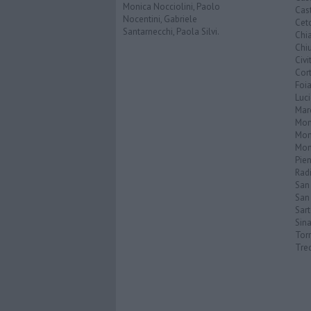
Monica Nocciolini, Paolo
Cast
Nocentini, Gabriele
Cet
Santarnecchi, Paola Silvi.
Chi
Chiu
Civi
Cor
Foi
Luc
Mar
Mon
Mon
Mon
Pie
Rad
San
San 
Sar
Sin
Torr
Tre