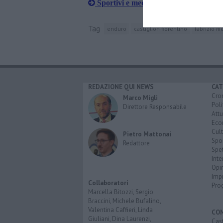
Sportivi e medici insieme per le cure p
Tag
enduro
castiglion fiorentino
fabrizio m
REDAZIONE QUI NEWS
CAT
Cro
Marco Migli
Poli
Direttore Responsabile
Attu
Eco
Cult
Pietro Mattonai
Spo
Redattore
Spet
Inte
Opi
Imp
Collaboratori
Pro
Marcella Bitozzi, Sergio
Braccini, Michele Bufalino,
Valentina Caffieri, Linda
CO
Giuliani, Dina Laurenzi,
Cast