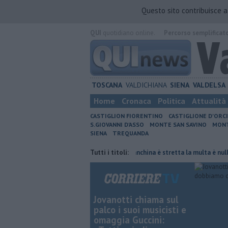
Questo sito contribuisce 
QUI
quotidiano online.
Percorso semplificat
TOSCANA
VALDICHIANA
SIENA
VALDELSA
Home
Cronaca
Politica
Attualità
CASTIGLION FIORENTINO
CASTIGLIONE D'ORC
S.GIOVANNI D'ASSO
MONTE SAN SAVINO
MONT
SIENA
TREQUANDA
rnata di fuoco
Autovelox, se la banchina è stretta la multa è nulla
Tutti i titoli:
Jovanotti chiama sul
palco i suoi musicisti e
omaggia Guccini: