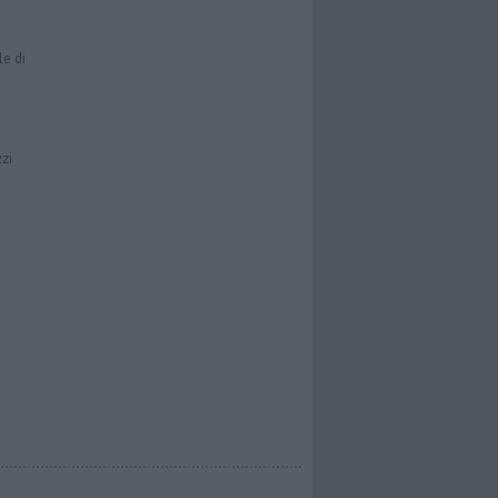
le di
zzi