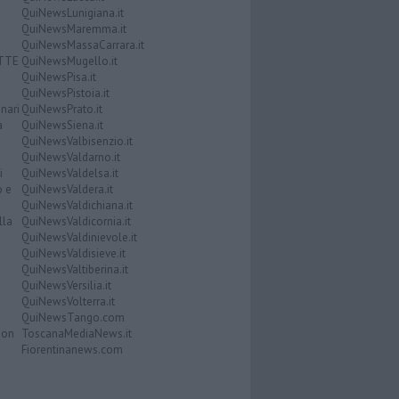
QuiNewsLunigiana.it
QuiNewsMaremma.it
QuiNewsMassaCarrara.it
ATTE
QuiNewsMugello.it
QuiNewsPisa.it
QuiNewsPistoia.it
nari
QuiNewsPrato.it
a
QuiNewsSiena.it
QuiNewsValbisenzio.it
QuiNewsValdarno.it
i
QuiNewsValdelsa.it
o e
QuiNewsValdera.it
QuiNewsValdichiana.it
lla
QuiNewsValdicornia.it
QuiNewsValdinievole.it
QuiNewsValdisieve.it
QuiNewsValtiberina.it
QuiNewsVersilia.it
QuiNewsVolterra.it
QuiNewsTango.com
Don
ToscanaMediaNews.it
Fiorentinanews.com