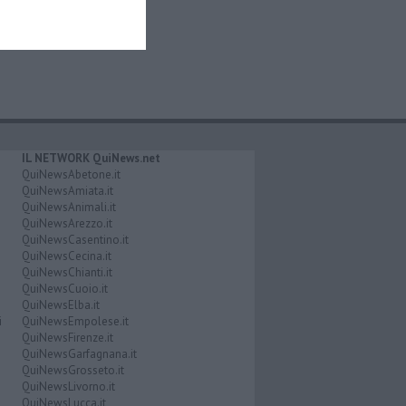
IL NETWORK QuiNews.net
QuiNewsAbetone.it
QuiNewsAmiata.it
QuiNewsAnimali.it
QuiNewsArezzo.it
QuiNewsCasentino.it
QuiNewsCecina.it
QuiNewsChianti.it
QuiNewsCuoio.it
QuiNewsElba.it
i
QuiNewsEmpolese.it
QuiNewsFirenze.it
QuiNewsGarfagnana.it
QuiNewsGrosseto.it
QuiNewsLivorno.it
QuiNewsLucca.it