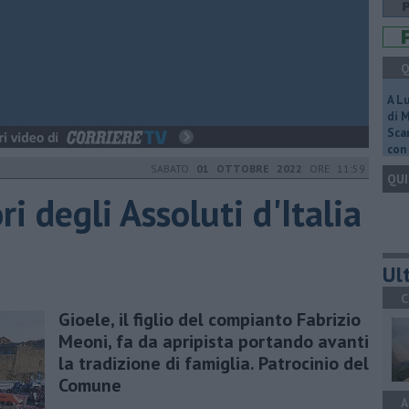
Q
A L
di 
Scar
con 
SABATO
01 OTTOBRE 2022
ORE 11:59
QUI
 degli Assoluti d'Italia
Ult
C
Gioele, il figlio del compianto Fabrizio
Meoni, fa da apripista portando avanti
la tradizione di famiglia. Patrocinio del
Comune
A