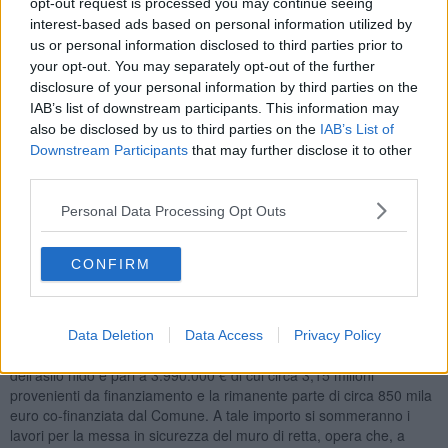
opt-out request is processed you may continue seeing
prezzi del gennaio 2023, si era riscontrato un incremento medio dei
interest-based ads based on personal information utilized by
materiali edili del 40% .
us or personal information disclosed to third parties prior to
your opt-out. You may separately opt-out of the further
disclosure of your personal information by third parties on the
IAB’s list of downstream participants. This information may
“A seguito degli aumenti del costo dell'opera, l'amministrazione,
also be disclosed by us to third parties on the
IAB’s List of
come avevamo anticipato, si era attivata prontamente per accedere
Downstream Participants
that may further disclose it to other
a un fondo ordinario gestito dal Ministero delle Finanze,
third parties.
denominato ‘Fondo opere indifferibili’, per ottenere tale differenza,
pari a 954.410,74 euro, dovuta all'incremento – dichiara il
Personal Data Processing Opt Outs
Vicesindaco Devis Milighetti - Grazie alla tempestività e alla
correttezza di quanto portato avanti anche dagli uffici, la richiesta è
stata accolta nella sua interezza consentendoci così di non gravare
CONFIRM
sulle casse comunali e portare avanti un progetto strategico e
fondamentale per il nostro territorio in grado di dare risposte
puntuali alle famiglie castiglionesi, ampliando la capienza dei nidi”.
Data Deletion
Data Access
Privacy Policy
Il nuovo quadro economico aggiornato per la realizzazione
dell’asilo nido è pari a 3.990.000 € di cui circa 3,15 milioni
provenienti da finanziamento e la rimanente parte di circa 850 mila
euro co-finanziata dal Comune. A tale importo si sommeranno i
lavori per la messa in sicurezza del muro di retta, opera che, a