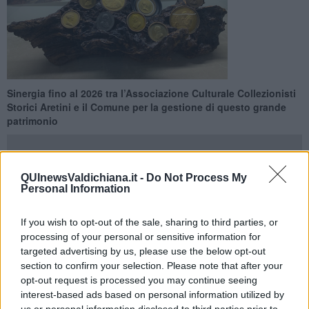
Sinergia fino al 2026 tra l’Associazione Culturale Collezionisti
Storici Aretini e il Comune per la gestione di questo grande
patrimonio
QUInewsValdichiana.it -
Do Not Process My
Personal Information
CASTIGLION FIORENTINO —
Rinnovata per altri 5 anni,
quindi
fino al 31 dicembre 2026, la
convenzione tra l’Associazione
If you wish to opt-out of the sale, sharing to third parties, or
Culturale Collezionisti Storici Aretini e il Comune di Castiglion
processing of your personal or sensitive information for
Fiorentino
per la gestione permanente del
Medagliere
targeted advertising by us, please use the below opt-out
dell’Europa Napoleonica
.
section to confirm your selection. Please note that after your
opt-out request is processed you may continue seeing
“L’idea è quella di
ampliare
ulteriormente l’offerta e organizzare,
interest-based ads based on personal information utilized by
con cadenza annuale,
mostre tematiche
basate sulla selezione di
us or personal information disclosed to third parties prior to