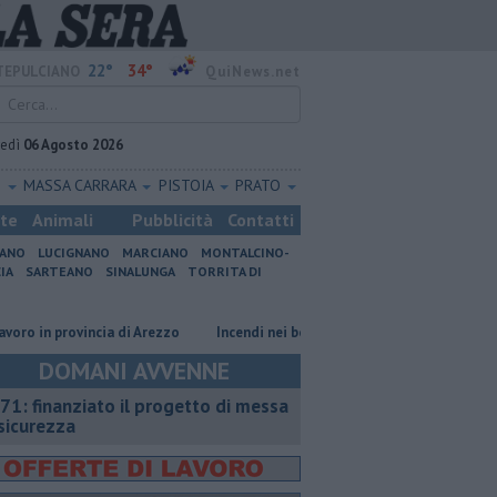
22°
34°
EPULCIANO
QuiNews.net
vedì
06 Agosto 2026
O
MASSA CARRARA
PISTOIA
PRATO
ste
Animali
Pubblicità
Contatti
IANO
LUCIGNANO
MARCIANO
MONTALCINO-
IA
SARTEANO
SINALUNGA
TORRITA DI
 provincia di Arezzo
Incendi nei boschi, un'altra giornata di fuoco
A
DOMANI AVVENNE
71: finanziato il progetto di messa
 sicurezza