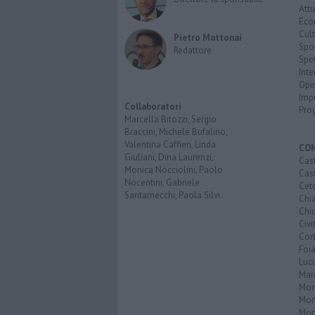
Attu
Eco
Cult
Pietro Mattonai
Spo
Redattore
Spet
Inte
Opi
Imp
Collaboratori
Pro
Marcella Bitozzi, Sergio
Braccini, Michele Bufalino,
Valentina Caffieri, Linda
CO
Giuliani, Dina Laurenzi,
Cast
Monica Nocciolini, Paolo
Cast
Nocentini, Gabriele
Cet
Santarnecchi, Paola Silvi.
Chi
Chiu
Civi
Cor
Foi
Luc
Mar
Mon
Mon
Mon