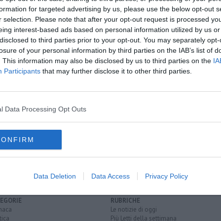
formation for targeted advertising by us, please use the below opt-out s
r selection. Please note that after your opt-out request is processed y
eing interest-based ads based on personal information utilized by us or
oscana iscriviti alla
Newsletter QUInews - ToscanaMedia.
disclosed to third parties prior to your opt-out. You may separately opt-
amente nella tua casella di posta.
losure of your personal information by third parties on the IAB’s list of
. This information may also be disclosed by us to third parties on the
IA
Participants
that may further disclose it to other third parties.
Meoni
l Data Processing Opt Outs
abrizio Meoni
CONFIRM
akar
transitalia marathon
rimini
Data Deletion
Data Access
Privacy Policy
EGORIE
RUBRICHE
naca
Le notizie di oggi
tica
Più Letti della settimana