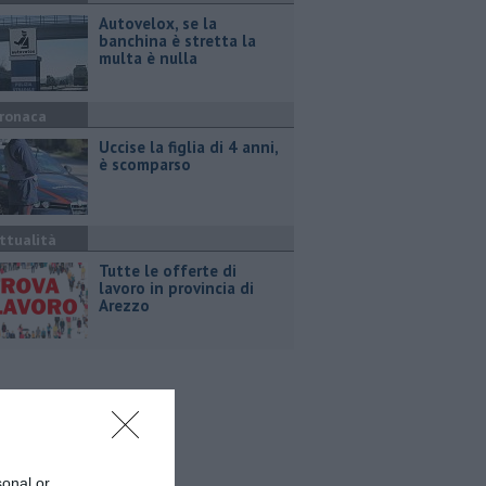
Autovelox, se la
banchina è stretta la
multa è nulla
ronaca
Uccise la figlia di 4 anni,
è scomparso
ttualità
​Tutte le offerte di
lavoro in provincia di
Arezzo
sonal or