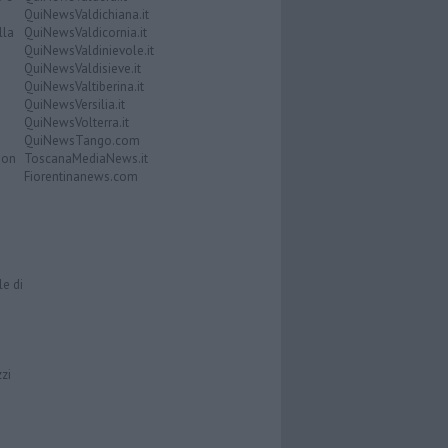
QuiNewsValdichiana.it
lla
QuiNewsValdicornia.it
QuiNewsValdinievole.it
QuiNewsValdisieve.it
QuiNewsValtiberina.it
QuiNewsVersilia.it
QuiNewsVolterra.it
QuiNewsTango.com
Don
ToscanaMediaNews.it
Fiorentinanews.com
le di
zzi