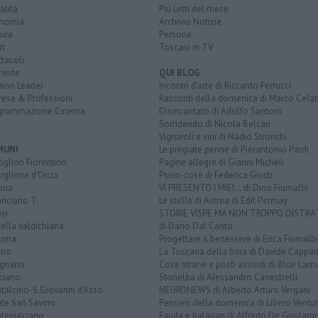
alità
Più Letti del mese
nomia
Archivio Notizie
ura
Persone
rt
Toscani in TV
tacoli
rviste
QUI BLOG
nion Leader
Incontri d'arte di Riccardo Ferrucci
rese & Professioni
Racconti della domenica di Marco Celat
grammazione Cinema
Disincantato di Adolfo Santoro
Sorridendo di Nicola Belcari
Vignaioli e vini di Nadio Stronchi
MUNI
Le pregiate penne di Pierantonio Pardi
iglion Fiorentino
Pagine allegre di Gianni Micheli
iglione d'Orcia
Psico-cose di Federica Giusti
ona
VI PRESENTO I MIEI... di Dino Fiumalbi
anciano T.
Le stelle di Astrea di Edit Permay
si
STORIE VISPE MA NON TROPPO DISTR
tella valdichiana
di Dario Dal Canto
tona
Progettare il benessere di Erica Fiumalbi
ano
La Toscana della birra di Davide Cappan
ignano
Cose strane e posti assurdi di Blue Lam
ciano
Storielba di Alessandro Canestrelli
talcino-S.Giovanni d'Asso
NEURONEWS di Alberto Arturo Vergani
te San Savino
Pensieri della domenica di Libero Ventur
tepulciano
Fauda e balagan di Alfredo De Girolam