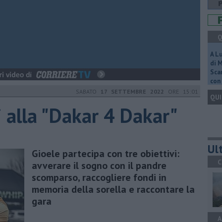
Q
A L
di 
Scar
con 
SABATO
17 SETTEMBRE 2022
ORE 15:01
QUI
ni alla "Dakar 4 Dakar"
Ult
Gioele partecipa con tre obiettivi:
C
avverare il sogno con il pandre
scomparso, raccogliere fondi in
memoria della sorella e raccontare la
gara
A