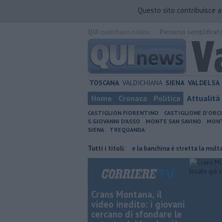
Questo sito contribuisce 
QUI
quotidiano online.
Percorso semplificat
TOSCANA
VALDICHIANA
SIENA
VALDELSA
Home
Cronaca
Politica
Attualità
CASTIGLION FIORENTINO
CASTIGLIONE D'ORC
S.GIOVANNI D'ASSO
MONTE SAN SAVINO
MONT
SIENA
TREQUANDA
a giornata di fuoco
Autovelox, se la banchina è stretta la multa è nulla
Tutti i titoli:
Crans Montana, il
video inedito: i giovani
cercano di sfondare le