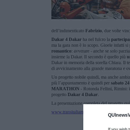
dell’indimenticato
Fabrizio
, due volte vin
Dakar 4 Dakar
ha nel fulcro la
partecipa
ma la gara non è lo scopo. Gioele infatti s
romantico
: avverare - anche se solo parzi
insieme la Dakar. Il secondo è quello più
u
Dakar in memoria della sorella Chiara. Il t
di avvicinamento alla grande maratona e ovv
Un progetto nobile quindi, ma anche ambizio
più l’appuntamento è quindi per
sabato 24
MARATHON
- Rotonda Fellini, Rimini: i
progetto
Dakar 4 Dakar
.
La presentazione completa del progetto qui
www.transitaliamarathon.com/dakar-4-daka
QUInewsVa
If you wish 