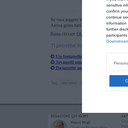
sensitive in
confirm you
continue se
Se vuoi leggere le notizie principali della T
information 
Arriva gratis tutti i giorni alle 20:00 dirett
further disc
Basta cliccare
QUI
participants
Downstream 
Ti potrebbe interessare anche:
Un fontanello nel luogo del cuore di 
Jovanotti omaggia il centauro
Persona
Diciassette anni dalla scomparsa di F
Tag
rally dakar
castiglion fiorentino
ktm
d
REDAZIONE QUI NEWS
CAT
Cro
Marco Migli
Poli
Direttore Responsabile