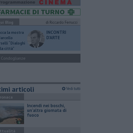
ui Blog
di Riccardo Ferrucci
INCONTRI
ucca la mostra
D'ARTE
Marcello
selli “Dialoghi
la città"
Condoglianze
imi articoli
Vedi tutti
ronaca
Incendi nei boschi,
un'altra giornata di
fuoco
ttualità