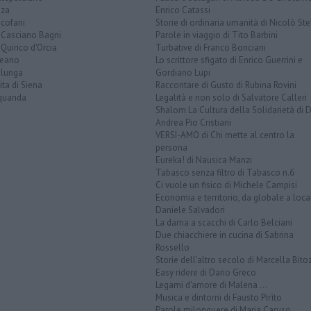
nza
Enrico Catassi
icofani
Storie di ordinaria umanità di Nicolò Ste
 Casciano Bagni
Parole in viaggio di Tito Barbini
Quirico d'Orcia
Turbative di Franco Bonciani
teano
Lo scrittore sfigato di Enrico Guerrini e
alunga
Gordiano Lupi
ita di Siena
Raccontare di Gusto di Rubina Rovini
quanda
Legalità e non solo di Salvatore Calleri
Shalom La Cultura della Solidarietà di 
Andrea Pio Cristiani
VERSI-AMO di Chi mette al centro la
persona
Eureka! di Nausica Manzi
Tabasco senza filtro di Tabasco n.6
Ci vuole un fisico di Michele Campisi
Economia e territorio, da globale a loca
Daniele Salvadori
La dama a scacchi di Carlo Belciani
Due chiacchiere in cucina di Sabrina
Rossello
Storie dell'altro secolo di Marcella Bito
Easy ridere di Dario Greco
Legami d'amore di Malena ...
Musica e dintorni di Fausto Pirìto
Parole milonguere di Maria Caruso