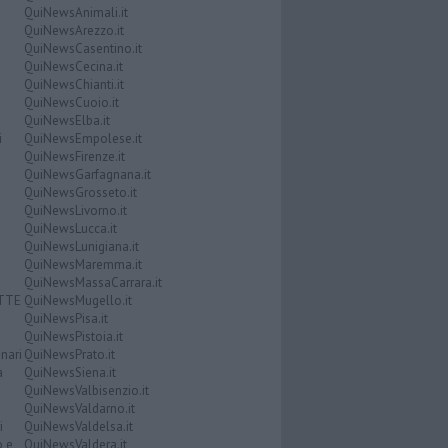
QuiNewsAnimali.it
QuiNewsArezzo.it
QuiNewsCasentino.it
QuiNewsCecina.it
QuiNewsChianti.it
QuiNewsCuoio.it
QuiNewsElba.it
i
QuiNewsEmpolese.it
QuiNewsFirenze.it
QuiNewsGarfagnana.it
QuiNewsGrosseto.it
QuiNewsLivorno.it
QuiNewsLucca.it
QuiNewsLunigiana.it
QuiNewsMaremma.it
QuiNewsMassaCarrara.it
ATTE
QuiNewsMugello.it
QuiNewsPisa.it
QuiNewsPistoia.it
nari
QuiNewsPrato.it
a
QuiNewsSiena.it
QuiNewsValbisenzio.it
QuiNewsValdarno.it
i
QuiNewsValdelsa.it
o e
QuiNewsValdera.it