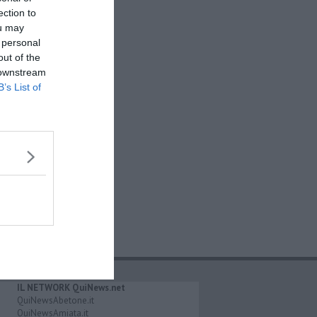
ection to
ou may
 personal
out of the
 downstream
B’s List of
IL NETWORK QuiNews.net
QuiNewsAbetone.it
QuiNewsAmiata.it