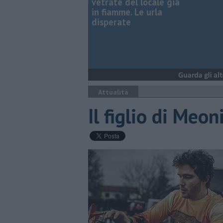
vetrate del locale già
in fiamme. Le urla
disperate
Attualità
Il figlio di Meo