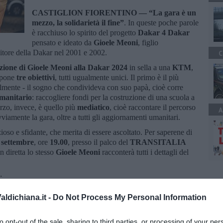
CASTIGLION FIORENTINO —
“La gara è un
mezzo, la solidarietà il fine”
. In queste poche parole
è racchiuso lo spirito del progetto
Dakar 4 Dakar
pensato e ideato da
Gioele Meoni
, figlio
citore della Dakar nel 2001 e 2002.
C
zione di Gioele Meoni alla Dakar 2024
in sella a una
KTM
,
i pone
tre obiettivi
, tutti ugualmente unici. Il primo è il più
almente - il sogno che condivideva con suo papà, cioè corre
manitario
: raccogliere fondi per la costruzione di una scuola a
erzo, invece, è quello più
mediatico
, cioè raccontare il percorso
A
iamente la gara, oltre a tutti gli aggiornamenti umanitari.
so e sfidante, che merita di essere ascoltato. Per saperene di
 settembre
, ore
19.00
, presso il palco del
TRANSITALIA
n diretta lo stesso
Gioele Meoni
racconterà tutti i dettagli del
:
r-un-progetto-di-gioele-meoni
ldichiana.it -
Do Not Process My Personal Information
to opt-out of the sale, sharing to third parties, or processing of your per