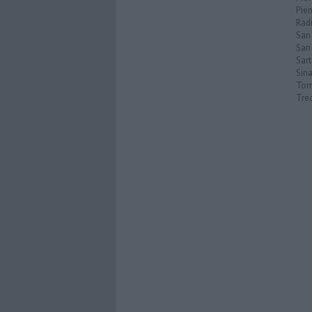
Pie
Rad
San
San 
Sar
Sin
Torr
Tre