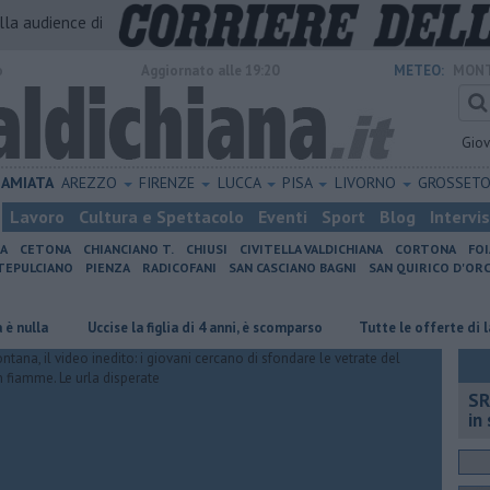
alla audience di
o
Aggiornato alle 19:20
METEO:
MONT
Gio
AMIATA
AREZZO
FIRENZE
LUCCA
PISA
LIVORNO
GROSSET
Lavoro
Cultura e Spettacolo
Eventi
Sport
Blog
Intervi
IA
CETONA
CHIANCIANO T.
CHIUSI
CIVITELLA VALDICHIANA
CORTONA
FO
EPULCIANO
PIENZA
RADICOFANI
SAN CASCIANO BAGNI
SAN QUIRICO D'ORC
Uccise la figlia di 4 anni, è scomparso
​Tutte le offerte di lavoro in
SR
in