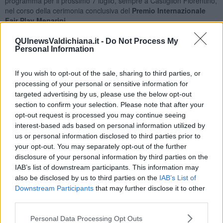
programma per il prossimo 7 luglio, sempre a Castiglion Fiorentino,
nel corso della cerimonia conclusiva del
Premio Internazionale
Fair Play Menarini
.
Il riconoscimento, istituito in collaborazione con le
Fiamme Gialle
,
QUInewsValdichiana.it -
Do Not Process My
ha lo scopo di valorizzare gli studenti capaci di raggiungere sia
Personal Information
ottimi traguardi sportivi che rilevanti successi scolastici. Un obiettivo
che si adatta in pieno al profilo di questa promettente taekwondoka,
If you wish to opt-out of the sale, sharing to third parties, or
iscritta al primo anno del Liceo scientifico sperimentale dell’Istituto
processing of your personal or sensitive information for
“Piero della Francesca” di Arezzo e alla ASD Taekyon Club.
Beatrice è
campionessa italiana 2021 di categoria
, ha
targeted advertising by us, please use the below opt-out
conquistato il secondo posto al
Campionato online della
section to confirm your selection. Please note that after your
Federazione Mondiale di Taekwondo 2021
e il quinto agli
opt-out request is processed you may continue seeing
Europei di Lisbona 2021 con la Nazionale italiana
.
interest-based ads based on personal information utilized by
us or personal information disclosed to third parties prior to
your opt-out. You may separately opt-out of the further
disclosure of your personal information by third parties on the
IAB’s list of downstream participants. This information may
“Premiare questi giovani talenti sportivi capaci di coniugare al
also be disclosed by us to third parties on the
IAB’s List of
meglio l’impegno scolastico con quello agonistico è per noi motivo
Downstream Participants
that may further disclose it to other
di orgoglio – dichiara il dottor
Antonello Biscini
, presidente della
Fondazione Fair Play Menarini – Ci auguriamo che, come i grandi
third parties.
campioni nostri ambasciatori, diventino esempi virtuosi per le nuove
Personal Data Processing Opt Outs
generazioni, fuori e dentro il campo”.