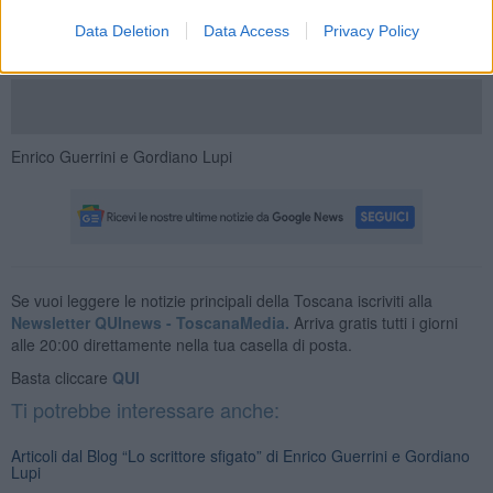
Data Deletion
Data Access
Privacy Policy
Enrico Guerrini e Gordiano Lupi
Se vuoi leggere le notizie principali della Toscana iscriviti alla
Newsletter QUInews - ToscanaMedia.
Arriva gratis tutti i giorni
alle 20:00 direttamente nella tua casella di posta.
Basta cliccare
QUI
Ti potrebbe interessare anche:
Articoli dal Blog “Lo scrittore sfigato” di Enrico Guerrini e Gordiano
Lupi