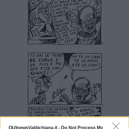
QUInewsValdichiana.it -
Do Not Process My