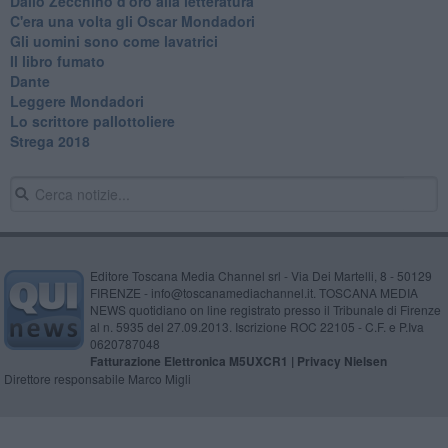
Dallo Zecchino d'oro alla letteratura
C'era una volta gli Oscar Mondadori
Gli uomini sono come lavatrici
Il libro fumato
Dante
Leggere Mondadori
Lo scrittore pallottoliere
Strega 2018
Editore Toscana Media Channel srl - Via Dei Martelli, 8 - 50129
FIRENZE - info@toscanamediachannel.it. TOSCANA MEDIA
NEWS quotidiano on line registrato presso il Tribunale di Firenze
al n. 5935 del 27.09.2013. Iscrizione ROC 22105 - C.F. e P.Iva
0620787048
Fatturazione Elettronica M5UXCR1 |
Privacy Nielsen
Direttore responsabile Marco Migli
Powered by
Aperion.it