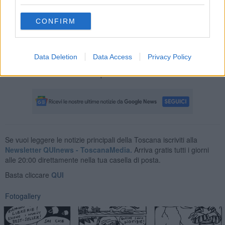
CONFIRM
Data Deletion
Data Access
Privacy Policy
Enrico Guerrini e Gordiano Lupi
Se vuoi leggere le notizie principali della Toscana iscriviti alla
Newsletter QUInews - ToscanaMedia.
Arriva gratis tutti i giorni
alle 20:00 direttamente nella tua casella di posta.
Basta cliccare
QUI
Fotogallery