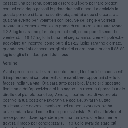
passato una persona, potresti essere piú libero per fare progetti
comuni solo dopo passati le prime due settimane. Le amicizie in
questo periodo si faranno sentire piú, andrai a qualche cena o a
qualche evento ben volentieri con loro. Se sei single e vorresti
trovare una persona che sia in grado di catturare la tua attenzione,
il 2-3 luglio saranno giornate promettenti, come pure il secondo
weekend. Il 16-17 luglio la Luna nel segno-amico Gemelli potrebbe
agevolare un incontro, come pure il 21-22 luglio saranno giornate,
quando avrai piú chance per gli affari di cuore, come anche il 25-26
luglio e gli ultimi due giorni del mese.
Vergine
Avrai ripreso a socializzare recentemente, i tuoi amici e conoscenti
ti inspireranno ai cambiamenti, che sarebbero opportuni che tu lo
facessi nella tua vita. Ora sará tutto possibile, Marte si é spostato
finalmente dall’opposizione al tuo segno. La recente ripresa in moto
diretto del pianeta benefico, Venere, ti permetterá di vedere piú
positivo la tua posizione lavorativa e sociale, avrai rivalutato
qualcosa, che dovresti cambiare nel campo lavorativo, se hai
un’azienda o lavori come libero professionista. Subito all’inizio del
mese potresti dover spendere per una tua idea, che finalmente
troverá il modo per concretizzarsi. Il 10 luglio avrai da stare piú