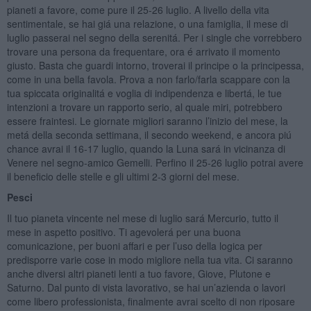
pianeti a favore, come pure il 25-26 luglio. A livello della vita
sentimentale, se hai giá una relazione, o una famiglia, il mese di
luglio passerai nel segno della serenitá. Per i single che vorrebbero
trovare una persona da frequentare, ora é arrivato il momento
giusto. Basta che guardi intorno, troverai il principe o la principessa,
come in una bella favola. Prova a non farlo/farla scappare con la
tua spiccata originalitá e voglia di indipendenza e libertá, le tue
intenzioni a trovare un rapporto serio, al quale miri, potrebbero
essere fraintesi. Le giornate migliori saranno l’inizio del mese, la
metá della seconda settimana, il secondo weekend, e ancora piú
chance avrai il 16-17 luglio, quando la Luna sará in vicinanza di
Venere nel segno-amico Gemelli. Perfino il 25-26 luglio potrai avere
il beneficio delle stelle e gli ultimi 2-3 giorni del mese.
Pesci
Il tuo pianeta vincente nel mese di luglio sará Mercurio, tutto il
mese in aspetto positivo. Ti agevolerá per una buona
comunicazione, per buoni affari e per l’uso della logica per
predisporre varie cose in modo migliore nella tua vita. Ci saranno
anche diversi altri pianeti lenti a tuo favore, Giove, Plutone e
Saturno. Dal punto di vista lavorativo, se hai un’azienda o lavori
come libero professionista, finalmente avrai scelto di non riposare