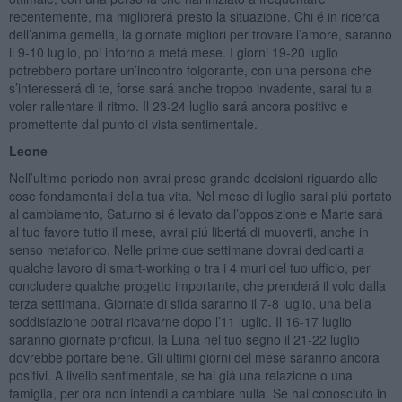
recentemente, ma migliorerá presto la situazione. Chi é in ricerca
dell’anima gemella, la giornate migliori per trovare l’amore, saranno
il 9-10 luglio, poi intorno a metá mese. I giorni 19-20 luglio
potrebbero portare un’incontro folgorante, con una persona che
s’interesserá di te, forse sará anche troppo invadente, sarai tu a
voler rallentare il ritmo. Il 23-24 luglio sará ancora positivo e
promettente dal punto di vista sentimentale.
Leone
Nell’ultimo periodo non avrai preso grande decisioni riguardo alle
cose fondamentali della tua vita. Nel mese di luglio sarai piú portato
al cambiamento, Saturno si é levato dall’opposizione e Marte sará
al tuo favore tutto il mese, avrai piú libertá di muoverti, anche in
senso metaforico. Nelle prime due settimane dovrai dedicarti a
qualche lavoro di smart-working o tra i 4 muri del tuo ufficio, per
concludere qualche progetto importante, che prenderá il volo dalla
terza settimana. Giornate di sfida saranno il 7-8 luglio, una bella
soddisfazione potrai ricavarne dopo l’11 luglio. Il 16-17 luglio
saranno giornate proficui, la Luna nel tuo segno il 21-22 luglio
dovrebbe portare bene. Gli ultimi giorni del mese saranno ancora
positivi. A livello sentimentale, se hai giá una relazione o una
famiglia, per ora non intendi a cambiare nulla. Se hai conosciuto in