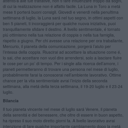
attento/a alle tue trattative, non ti fare influenzare troppo da sogni,
di cui la realizzazione non é affatto facile. La Luna in Toro a metá
mese ti porterá buoni consigli. Giovedi e venerdi nella penultima
settimana di luglio, la Luna sará nel tuo segno, in ottimi aspetti con
ben 5 pianeti, ti incoraggierá per qualche nuova iniziativa, puoi
tranquillamente sfidare il destino. A livello sentimentale, é tornato
piú ottimismo nella tua relazione di coppia o nella tua famiglia,
rispetto a giugno. Per chi avesse una relazione per ora traballante,
Mercurio, il pianeta della comunicazione, porgerá l’aiuto per
l’intessa della coppia. Riuscirai ad accettare la situazione come é,
lo sai, che accettare non vuol dire arrendersi, solo a lasciare fluire
le cose per un po’ di tempo. Per i single alla ricerca dell’amore, i
pianeti permetteranno di trovare una persona nel mese di luglio,
probabilmente farai la conoscerai nell’ambiente lavorativo. Ottime
chance per la vita sentimentale avrai l’inizio della seconda
settimana, alla metá della terza settimana, il 19-20 luglio e il 23-24
luglio.
Bilancia
Il tuo pianeta vincente nel mese di luglio sará Venere, il pianeta
della serenitá e del benessere, che oltre di essere in buon aspetto,
ha ripreso il suo moto diretto giorni fa. A livello lavorativo avrai
intenzione di fare qualche importante cambiamento dopo la metá