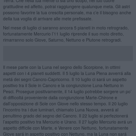
Terra. Che nella tua mente ci sia uno scopo, nel tuo cuore
gratitudine ed affetto, potrai raggiungere qualunque meta. Gli astri
possono favorire la tua crescita personale, ma c’e il bisogno anche
della tua voglia di arrivare alle mete prefissate.
Nel mese di luglio ci saranno ancora 5 pianeti in moto retrogrado,
fortunatamente Mercurio l’11 luglio riprende il suo moto diretto,
rimarranno solo Giove, Saturno, Nettuno e Plutone retrogradi.
Il mese parte con la Luna nel segno dello Scorpione, in ottimi
aspetti con i 4 pianeti suddetti. Il 5 luglio la Luna Piena avverrá alla
metá dei segni Cancro-Capricorno. Il 10 luglio ci sará un aspetto
positivo tra il Sole in Cancro e la congiunzione Luna-Nettuno in
Pesci. Prosegue positivamente, il 14 luglio potrebbe sorgere un po’
di difficoltá proveniente dalla congiunzione Marte-Chirone e
dall’opposizione di Sole con Giove nello stesso tempo. Il 20 luglio
l’incontro tra i due luminari, chiamato Luna Nuova, avverá al
penultimo grado del segno del Cancro. Il 22 luglio si perfezionerá
l’aspetto positivo tra Mercurio e Urano. Il 27 luglio Mercurio avrá un
aspetto difficile con Marte, e Venere con Nettuno, fortunatamente
Giove sará in aspetto positivo con Nettuno, ma la Luna non sará