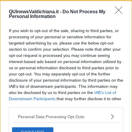
ottimi aspetti con molti pianeti. Nell’ultimo periodo avrai acquistato
piú serenitá e fiducia in te stesso, avrai avuto piú soddisfazioni dalla
QUInewsValdichiana.it -
Do Not Process My
vita, questo buon andamento continuerá. Nel mese di luglio anche
Personal Information
Mercurio, il pianeta della comunicazione, dell’intelligenza e della
logica sará al tuo favore, avrai piú voglia di dialogare e anche a
If you wish to opt-out of the sale, sharing to third parties, or
muoverti nei vari luoghi dove desideri andare. Se hai un lavoro
indipendente, é probabile che devi spostarti di piú, anche nei luoghi
processing of your personal or sensitive information for
piú distanti dalla tua azienda. Giornate promettenti per i
targeted advertising by us, please use the below opt-out
spostamenti o per nuovi colloqui saranno subito all’inizio del mese.
section to confirm your selection. Please note that after your
Un po’ di incertezza potrebbe arrivare a metá mese, ci devi mettere
opt-out request is processed you may continue seeing
piú impegno, per realizzare quello che vorresti. Il 18-19 luglio
interest-based ads based on personal information utilized by
saranno ancora positivi, come pure il 23-24 luglio, che agevolerá
us or personal information disclosed to third parties prior to
l’andamento degli tuoi affari. La Luna nel tuo segno il 27-28 luglio ti
your opt-out. You may separately opt-out of the further
lancerá una sfida, puó darsi vorrai fare un cambiamento, che peró
disclosure of your personal information by third parties on the
sará senza ostacoli solo ai nativi del terzo decade, per chi ha il
IAB’s list of downstream participants. This information may
compleanno intorno a metá novembre. A livello della tua vita
also be disclosed by us to third parties on the
IAB’s List of
sentimentale, se hai giá una famiglia o una relazione, il buonumore
Downstream Participants
that may further disclose it to other
non ti abbandonerá mai, sarai corrisposto in amore dal tuo partner,
third parties.
andrai d’accordo con la tua famiglia. Se sei single e vorresti
conoscere una persona speciale, avrai delle buone occasioni nei
Personal Data Processing Opt Outs
primi giorni del mese, ancora di piú il 9-10-11 luglio, il 19-20 luglio e
potresti trovare un’amicizia alla metá della penultima settimana del
mese.