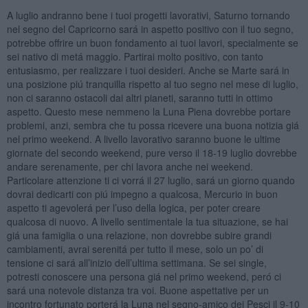
A luglio andranno bene i tuoi progetti lavorativi, Saturno tornando
nel segno del Capricorno sará in aspetto positivo con il tuo segno,
potrebbe offrire un buon fondamento ai tuoi lavori, specialmente se
sei nativo di metá maggio. Partirai molto positivo, con tanto
entusiasmo, per realizzare i tuoi desideri. Anche se Marte sará in
una posizione piú tranquilla rispetto al tuo segno nel mese di luglio,
non ci saranno ostacoli dai altri pianeti, saranno tutti in ottimo
aspetto. Questo mese nemmeno la Luna Piena dovrebbe portare
problemi, anzi, sembra che tu possa ricevere una buona notizia giá
nel primo weekend. A livello lavorativo saranno buone le ultime
giornate del secondo weekend, pure verso il 18-19 luglio dovrebbe
andare serenamente, per chi lavora anche nei weekend.
Particolare attenzione ti ci vorrá il 27 luglio, sará un giorno quando
dovrai dedicarti con piú impegno a qualcosa, Mercurio in buon
aspetto ti agevolerá per l’uso della logica, per poter creare
qualcosa di nuovo. A livello sentimentale la tua situazione, se hai
giá una famiglia o una relazione, non dovrebbe subire grandi
cambiamenti, avrai serenitá per tutto il mese, solo un po’ di
tensione ci sará all’inizio dell’ultima settimana. Se sei single,
potresti conoscere una persona giá nel primo weekend, peró ci
sará una notevole distanza tra voi. Buone aspettative per un
incontro fortunato porterá la Luna nel segno-amico dei Pesci il 9-10