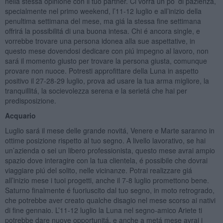
nella stessa opinione con il tuo partner. Ci vorrá un po’ di pazienza,
specialmente nel primo weekend, l’11-12 luglio e all’inizio della
penultima settimana del mese, ma giá la stessa fine settimana
offrirá la possibilitá di una buona intesa. Chi é ancora single, e
vorrebbe trovare una persona idonea alla sue aspettative, in
questo mese dovendosi dedicare con piú impegno al lavoro, non
sará il momento giusto per trovare la persona giusta, comunque
provare non nuoce. Potresti approfittare della Luna in aspetto
positivo il 27-28-29 luglio, prova ad usare la tua arma migliore, la
tranquillitá, la socievolezza serena e la serietá che hai per
predisposizione.
Acquario
Luglio sará il mese delle grande novitá, Venere e Marte saranno in
ottime posizione rispetto al tuo segno. A livello lavorativo, se hai
un’azienda o sei un libero professionista, questo mese avrai ampio
spazio dove interagire con la tua clientela, é possibile che dovrai
viaggiare piú del solito, nelle vicinanze. Potrai realizzare giá
all’inizio mese i tuoi progetti, anche il 7-8 luglio promettono bene.
Saturno finalmente é fuoriuscito dal tuo segno, in moto retrogrado,
che potrebbe aver creato qualche disagio nel mese scorso ai nativi
di fine gennaio. L’11-12 luglio la Luna nel segno-amico Ariete ti
potrebbe dare nuove opportunitá, e anche a metá mese avrai i