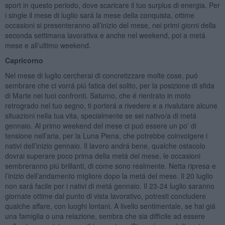
sport in questo periodo, dove scaricare il tuo surplus di energia. Per
i single il mese di luglio sará la mese della conquista, ottime
occasioni si presenteranno all’inizio del mese, nei primi giorni della
seconda settimana lavorativa e anche nel weekend, poi a metá
mese e all’ultimo weekend.
Capricorno
Nel mese di luglio cercherai di concretizzare molte cose, puó
sembrare che ci vorrá piú fatica del solito, per la posizione di sfida
di Marte nei tuoi confronti. Saturno, che é rientrato in moto
retrogrado nel tuo segno, ti porterá a rivedere e a rivalutare alcune
situazioni nella tua vita, specialmente se sei nativo/a di metá
gennaio. Al primo weekend del mese ci puó essere un po’ di
tensione nell’aria, per la Luna Piena, che potrebbe coinvolgere i
nativi dell’inizio gennaio. Il lavoro andrá bene, qualche ostacolo
dovrai superare poco prima della metá del mese, le occasioni
sembreranno piú brillanti, di come sono realmente. Netta ripresa e
l’inizio dell’andamento migliore dopo la metá del mese. Il 20 luglio
non sará facile per i nativi di metá gennaio. Il 23-24 luglio saranno
giornate ottime dal punto di vista lavorativo, potresti concludere
qualche affare, con luoghi lontani. A livello sentimentale, se hai giá
una famiglia o una relazione, sembra che sia difficile ad essere