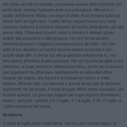
del mese, se hai un’azienda, ci possono essere delle trattative non
tanto facili, avendo il pianeta della comunicazione, Mercurio e
quello dell’azione, Marte, nei segni di sfida. Puoi contare sulla tua
savoir-fare ad ogni caso. I nativi del tuo segno hanno una certa
carisma, riescono a risultare simpatici all’occhio della gente, giá alla
prima vista. Chiunque incontri, riesci a trovare il dialogo giusto,
adatto alla situazione e alla persona, con chi hai da parlare.
Dovresti acquisire maggiore consapevolezza del fatto, che non
tutte le tue decisioni ed azioni devono essere compresi e ben
accolti dagli altri, e che la tua vita la gestisci unicamente tu, non
devi vivere all’ombra di altre persone. Per chi ha una famiglia o una
relazione, le cose andranno abbastanza bene, anche se ci saranno
vari argomenti da affrontare, specialmente ai nativi dell’ultimo
decade del segno, che hanno il compleanno intorno a metá
ottobre. Affronta tutto con serenitá e prendi tempo per le decisioni
importanti. Se sei single, il mese di luglio offrirá molte occasioni, per
incontri speciali. Le giornate migliori per nuovi incontri dovrebbero
essere, secondo i pianeti, il 2-3 luglio, il 7-8 luglio, il 16-17 luglio, e
l’ultimo weekend del mese.
Scorpione
Il mese di luglio parte molto bene, con la Luna nel tuo segno, in