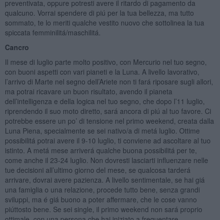
preventivata, oppure potresti avere il ritardo di pagamento da
qualcuno. Vorrai spendere di piú per la tua bellezza, ma tutto
sommato, te lo meriti qualche vestito nuovo che sottolinea la tua
spiccata femminilitá/maschilitá.
Cancro
Il mese di luglio parte molto positivo, con Mercurio nel tuo segno,
con buoni aspetti con vari pianeti e la Luna. A livello lavorativo,
l’arrivo di Marte nel segno dell’Ariete non ti fará riposare sugli allori,
ma potrai ricavare un buon risultato, avendo il pianeta
dell’intelligenza e della logica nel tuo segno, che dopo l’11 luglio,
riprendendo il suo moto diretto, sará ancora di piú al tuo favore. Ci
potrebbe essere un po’ di tensione nel primo weekend, creata dalla
Luna Piena, specialmente se sei nativo/a di metá luglio. Ottime
possibilitá potrai avere il 9-10 luglio, ti conviene ad ascoltare al tuo
istinto. A metá mese arriverá qualche buona possibilitá per te,
come anche il 23-24 luglio. Non dovresti lasciarti influenzare nelle
tue decisioni all’ultimo giorno del mese, se qualcosa tarderá
arrivare, dovrai avere pazienza. A livello sentimentale, se hai giá
una famiglia o una relazione, procede tutto bene, senza grandi
sviluppi, ma é giá buono a poter affermare, che le cose vanno
piúttosto bene. Se sei single, il primo weekend non sará proprio
ottimale, con una persona che hai iniziato a frequentare