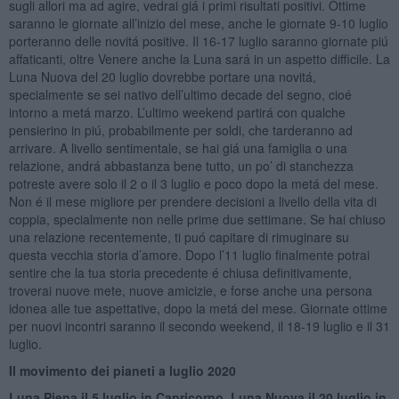
sugli allori ma ad agire, vedrai giá i primi risultati positivi. Ottime
saranno le giornate all’inizio del mese, anche le giornate 9-10 luglio
porteranno delle novitá positive. Il 16-17 luglio saranno giornate piú
affaticanti, oltre Venere anche la Luna sará in un aspetto difficile. La
Luna Nuova del 20 luglio dovrebbe portare una novitá,
specialmente se sei nativo dell’ultimo decade del segno, cioé
intorno a metá marzo. L’ultimo weekend partirá con qualche
pensierino in piú, probabilmente per soldi, che tarderanno ad
arrivare. A livello sentimentale, se hai giá una famiglia o una
relazione, andrá abbastanza bene tutto, un po’ di stanchezza
potreste avere solo il 2 o il 3 luglio e poco dopo la metá del mese.
Non é il mese migliore per prendere decisioni a livello della vita di
coppia, specialmente non nelle prime due settimane. Se hai chiuso
una relazione recentemente, ti puó capitare di rimuginare su
questa vecchia storia d’amore. Dopo l’11 luglio finalmente potrai
sentire che la tua storia precedente é chiusa definitivamente,
troverai nuove mete, nuove amicizie, e forse anche una persona
idonea alle tue aspettative, dopo la metá del mese. Giornate ottime
per nuovi incontri saranno il secondo weekend, il 18-19 luglio e il 31
luglio.
Il movimento dei pianeti a luglio 2020
Luna Piena il 5 luglio in Capricorno, Luna Nuova il 20 luglio in