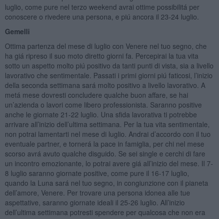
luglio, come pure nel terzo weekend avrai ottime possibilitá per
conoscere o rivedere una persona, e piú ancora il 23-24 luglio.
Gemelli
Ottima partenza del mese di luglio con Venere nel tuo segno, che
ha giá ripreso il suo moto diretto giorni fa. Percepirai la tua vita
sotto un aspetto molto piú positivo da tanti punti di vista, sia a livello
lavorativo che sentimentale. Passati i primi giorni piú faticosi, l’inizio
della seconda settimana sará molto positivo a livello lavorativo. A
metá mese dovresti concludere qualche buon affare, se hai
un’azienda o lavori come libero professionista. Saranno positive
anche le giornate 21-22 luglio. Una sfida lavorativa ti potrebbe
arrivare all’inizio dell’ultima settimana. Per la tua vita sentimentale,
non potrai lamentarti nel mese di luglio. Andrai d’accordo con il tuo
eventuale partner, e tornerá la pace in famiglia, per chi nel mese
scorso avrá avuto qualche disguido. Se sei single e cerchi di fare
un incontro emozionante, lo potrai avere giá all’inizio del mese. Il 7-
8 luglio saranno giornate positive, come pure il 16-17 luglio,
quando la Luna sará nel tuo segno, in congiunzione con il pianeta
dell’amore, Venere. Per trovare una persona idonea alle tue
aspettative, saranno giornate ideali il 25-26 luglio. All’inizio
dell’ultima settimana potresti spendere per qualcosa che non era