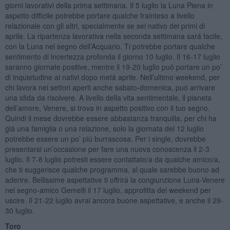
giorni lavorativi della prima settimana. Il 5 luglio la Luna Piena in
aspetto difficile potrebbe portare qualche frainteso a livello
relazionale con gli altri, specialmente se sei nativo dei primi di
aprile. La ripartenza lavorativa nella seconda settimana sará facile,
con la Luna nel segno dell’Acquario. Ti potrebbe portare qualche
sentimento di incertezza profonda il giorno 10 luglio. Il 16-17 luglio
saranno giornate positive, mentre il 19-20 luglio puó portare un po’
di inquietudine ai nativi dopo metá aprile. Nell’ultimo weekend, per
chi lavora nei settori aperti anche sabato-domenica, puó arrivare
una sfida da risolvere. A livello della vita sentimentale, il pianeta
dell’amore, Venere, si trova in aspetto positivo con il tuo segno.
Quindi il mese dovrebbe essere abbastanza tranquilla, per chi ha
giá una famiglia o una relazione, solo la giornata del 12 luglio
potrebbe essere un po’ piú burrascosa. Per i single, dovrebbe
presentarsi un’occasione per fare una nuova conoscenza il 2-3
luglio. Il 7-8 luglio potresti essere contattato/a da qualche amico/a,
che ti suggerisce qualche programma, al quale sarebbe buono ad
aderire. Bellissime aspettative ti offrirá la congiunzione Luna-Venere
nel segno-amico Gemelli il 17 luglio, approfitta del weekend per
uscire. Il 21-22 luglio avrai ancora buone aspettative, e anche il 29-
30 luglio.
Toro