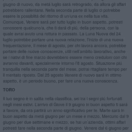
giugno di nuovo, da metá luglio sará retrogrado, da allora gli affari
potrebbero rallentarsi. Nella seconda parte di luglio ci potrebbe
essere la possiblitá del ritorno di un/una ex nella tua vita.
Comunque, Venere sará per tutto luglio in buon aspetto, potresti
conoscere qualcuno/a, che ti dará di piú, della persona, con la
quale avrai avuto una rottura in passato. La Luna Nuova del 24
luglio potrebbe portare una nuova relazione, l’inizio di una nuova
frequentazione, Il mese di agosto, per chi lavora ancora, potrebbe
portare delle nuove conoscenze, utili nell’ambito lavorativo, anche
se i nativi di fine marzo dovrebbero essere meno creduloni con chi
avranno davanti, specialmente intorno l’8 agosto. Situazione piú
tranquilla nella seconda parte del mese, potrai ritagliare tempo per
il meritato riposto. Dal 25 agosto Venere di nuovo sará in ottimo
aspetto, è un periodo buono, per fare una nuova conoscenza.
TORO
Il tuo segno è in salita nella classifica, sei tra i segni piú fortunati
negli mesi estivi. L’arrivo di Giove il 9 giugno in buon aspetto ti sará
a favore, da ora partirá un anno significativo per te. Marte sará in
buon aspetto da metá giugno per un mese e mezzo, Mercurio dal 9
giugno per due settimane e mezzo, se hai un’azienda, ottimi affari
potresti fare nella seconda parte di giugno. Venere dal 6 giugno per