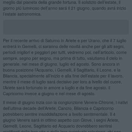
meglio dal pianeta della grande fortuna. Il solstizio dell’estate, il
giorno piú luminoso dell’anno sará il 21 giugno, quando avrá inizio
l’estate astronomica.
Per il recente arrivo di Saturno in Ariete e per Urano, che il 7 luglio
entrerá in Gemelli, ci saranno delle novitá anche per gli alti segni,
periodi migliori e peggiori per tutti, vedremo poi, nell’articolo, come
sempre, segno per segno, ma prima di tutto, valutiamo il cielo in
generale, nel mese di giugno, luglio ed agosto. Sono ancora in
buona posizione l’Acquario, i Gemelli, il Sagittario, il Leone, e la
Bilancia, specialmente all’inizio e alla fine dell’estate per il lavoro,
mentre il mese di luglio sará decisivo per loro a livello del cuore,
l’Ariete sará fortunato in amore a luglio e da fine agosto, il
Capricorno invece a giugno e nel mese di agosto.
Il mese di giugno inzia con la congiunzione Venere-Chirone, i nativi
dell’ultima decade dell’Ariete, Cancro, Bilancia e Capricorno
potrebbero sentire insoddisfazione a livello sentimentale. Il 4
giugno Venere sará in ottimo aspetto con Giove, i segni Ariete,
Gemelli, Leone, Sagittario ed Acquario dovrebbero sentirsi
gratificati della loro vita e della loro eventuale relazione, chi non