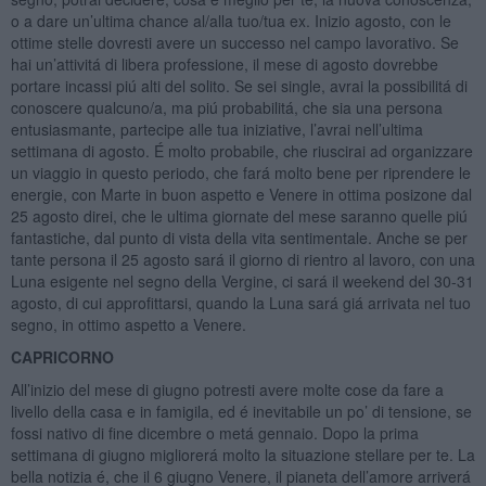
o a dare un’ultima chance al/alla tuo/tua ex. Inizio agosto, con le
ottime stelle dovresti avere un successo nel campo lavorativo. Se
hai un’attivitá di libera professione, il mese di agosto dovrebbe
portare incassi piú alti del solito. Se sei single, avrai la possibilitá di
conoscere qualcuno/a, ma piú probabilitá, che sia una persona
entusiasmante, partecipe alle tua iniziative, l’avrai nell’ultima
settimana di agosto. É molto probabile, che riuscirai ad organizzare
un viaggio in questo periodo, che fará molto bene per riprendere le
energie, con Marte in buon aspetto e Venere in ottima posizone dal
25 agosto direi, che le ultima giornate del mese saranno quelle piú
fantastiche, dal punto di vista della vita sentimentale. Anche se per
tante persona il 25 agosto sará il giorno di rientro al lavoro, con una
Luna esigente nel segno della Vergine, ci sará il weekend del 30-31
agosto, di cui approfittarsi, quando la Luna sará giá arrivata nel tuo
segno, in ottimo aspetto a Venere.
CAPRICORNO
All’inizio del mese di giugno potresti avere molte cose da fare a
livello della casa e in famigila, ed é inevitabile un po’ di tensione, se
fossi nativo di fine dicembre o metá gennaio. Dopo la prima
settimana di giugno migliorerá molto la situazione stellare per te. La
bella notizia é, che il 6 giugno Venere, il pianeta dell’amore arriverá