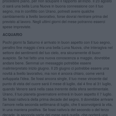
procedere piano, per non sciupare il rapporto all’inizio. Il 23 agosto
ci sará una bella Luna Nuova in buona connessione con il tuo
segno, ma in conflitto con Urano, potresti avere qualche
cambiamento a livello lavorativo, forse dovrai rientrare prima del
previsto al lavoro. Negli ultimi giorni del mese potranno esserci
spese impreviste.
ACQUARIO
Pochi giorni fa Saturno é arrivato in buon aspetto con il tuo segno,
peraltro fine maggio c’era una bella Luna Nuova, che interagiva nel
settore dei sentimenti del tuo cielo, era sicuramente di buon
auspicio. Se hai fatto una nuova conoscenza a maggio, dovrebbe
andare bene. Semmai un messaggio potrebbe essere
malinterpretato inizio giugno. Il 25 giugno ci potrebbe essere una
novitá a livello lavorativo, ma non é ancora chiaro, come verrá
sviluppata l’idea. Se fossi ancora single, il tuo mese vincente dal
punto di vista del cuore sará il mese di luglio, dal 4 fino al 31 luglio,
quando Venere sará nella casa inerente della sfera sentimentale.
Urano, il tuo pianeta governatore entrerá in buon aspetto il 7 luglio.
Se fossi nativo/a della prima decade del segno, ti dovrebbe arrivare
l’amore nella seconda settimana di luglio, che ti sconvolgerá la vita,
in una maniera positiva. Se fossi nativo/a del secondo o del terzo
decade, la seconda parte del mese sará quella, che porterá una