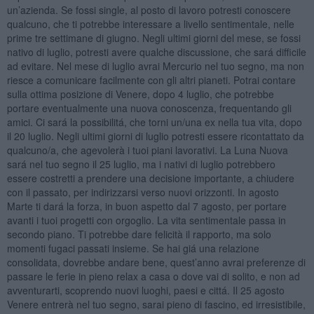
un’azienda. Se fossi single, al posto di lavoro potresti conoscere
qualcuno, che ti potrebbe interessare a livello sentimentale, nelle
prime tre settimane di giugno. Negli ultimi giorni del mese, se fossi
nativo di luglio, potresti avere qualche discussione, che sará difficile
ad evitare. Nel mese di luglio avrai Mercurio nel tuo segno, ma non
riesce a comunicare facilmente con gli altri pianeti. Potrai contare
sulla ottima posizione di Venere, dopo 4 luglio, che potrebbe
portare eventualmente una nuova conoscenza, frequentando gli
amici. Ci sará la possibilitá, che torni un/una ex nella tua vita, dopo
il 20 luglio. Negli ultimi giorni di luglio potresti essere ricontattato da
qualcuno/a, che agevolerà i tuoi piani lavorativi. La Luna Nuova
sará nel tuo segno il 25 luglio, ma i nativi di luglio potrebbero
essere costretti a prendere una decisione importante, a chiudere
con il passato, per indirizzarsi verso nuovi orizzonti. In agosto
Marte ti dará la forza, in buon aspetto dal 7 agosto, per portare
avanti i tuoi progetti con orgoglio. La vita sentimentale passa in
secondo piano. Ti potrebbe dare felicità il rapporto, ma solo
momenti fugaci passati insieme. Se hai giá una relazione
consolidata, dovrebbe andare bene, quest’anno avrai preferenze di
passare le ferie in pieno relax a casa o dove vai di solito, e non ad
avventurarti, scoprendo nuovi luoghi, paesi e cittá. Il 25 agosto
Venere entrerà nel tuo segno, sarai pieno di fascino, ed irresistibile,