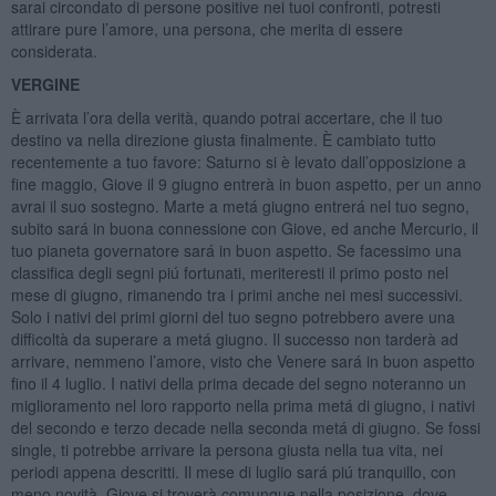
sarai circondato di persone positive nei tuoi confronti, potresti
attirare pure l’amore, una persona, che merita di essere
considerata.
VERGINE
È arrivata l’ora della verità, quando potrai accertare, che il tuo
destino va nella direzione giusta finalmente. È cambiato tutto
recentemente a tuo favore: Saturno si è levato dall’opposizione a
fine maggio, Giove il 9 giugno entrerà in buon aspetto, per un anno
avrai il suo sostegno. Marte a metá giugno entrerá nel tuo segno,
subito sará in buona connessione con Giove, ed anche Mercurio, il
tuo pianeta governatore sará in buon aspetto. Se facessimo una
classifica degli segni piú fortunati, meriteresti il primo posto nel
mese di giugno, rimanendo tra i primi anche nei mesi successivi.
Solo i nativi dei primi giorni del tuo segno potrebbero avere una
difficoltà da superare a metá giugno. Il successo non tarderà ad
arrivare, nemmeno l’amore, visto che Venere sará in buon aspetto
fino il 4 luglio. I nativi della prima decade del segno noteranno un
miglioramento nel loro rapporto nella prima metá di giugno, i nativi
del secondo e terzo decade nella seconda metá di giugno. Se fossi
single, ti potrebbe arrivare la persona giusta nella tua vita, nei
periodi appena descritti. Il mese di luglio sará piú tranquillo, con
meno novità, Giove si troverà comunque nella posizione, dove