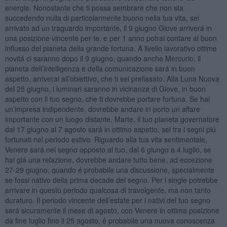
energie. Nonostante che ti possa sembrare che non sta
succedendo nulla di particolarmente buono nella tua vita, sei
arrivato ad un traguardo importante, il 9 giugno Giove arriverá in
una posizione vincente per te, e per 1 anno potrai contare al buon
influsso del pianeta della grande fortuna. A livello lavorativo ottime
novitá ci saranno dopo il 9 giugno, quando anche Mercurio, il
pianeta dell’intelligenza e della comunicazione sará in buon
aspetto, arriverai all’obiettivo, che ti sei prefissato. Alla Luna Nuova
del 25 giugno, i luminari saranno in vicinanza di Giove, in buon
aspetto con il tuo segno, che ti dovrebbe portare fortuna. Se hai
un’impresa indipendente, dovrebbe andare in porto un affare
importante con un luogo distante. Marte, il tuo pianeta governatore
dal 17 giugno al 7 agosto sará in ottimo aspetto, sei tra i segni piú
fortunati nel periodo estivo. Riguardo alla tua vita sentimentale,
Venere sará nel segno opposto al tuo, dal 6 giungo a 4 luglio, se
hai giá una relazione, dovrebbe andare tutto bene, ad eccezione
27-29 giugno, quando é probabile una discussione, specialmente
se fossi nativo della prima decade del segno. Per i single potrebbe
arrivare in questo periodo qualcosa di travolgente, ma non tanto
duraturo. Il periodo vincente dell’estate per i nativi del tuo segno
sará sicuramente il mese di agosto, con Venere in ottima posizione
da fine luglio fino il 25 agosto, é probabile una nuova conoscenza