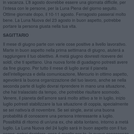
in vacanza. L’8 agosto dovrebbe essere una giornata difficile, per
l’intesa con le persone, per la Luna Piena del giorno seguito.
Ottime giornate dopo, il 10-11 agosto. Ferragosto passerai molto
bene. La Luna Nuova del 23 agosto in buon aspetto, potrebbe
portare la persona giusta nella tua vita.
SAGITTARIO
Il mese di giugno parte con varie cose positive a livello lavorativo.
Marte in buon aspetto nella prima settimana di giugno, aiuterá a
raggiungere il tuo obiettivo. A metá giugno dovresti ricevere dei
soldi, che ti spettano. Una nuova fonte di guadagno potresti avere
da fine giugno. Per tutto il mese di luglio avrai il pianeta
dell’intelligenza e della comunicazione, Mercurio in ottimo aspetto,
agevolerá la buona organizzazione del tuo lavoro, anche se nella
seconda parte di luglio dovrai riprendere in mano una situazione,
che hai tralasciato da tempo, che potrebbe risultare scomodo.
Venere, il pianeta dell’amore sará molto attivo a te in luglio, inizio
luglio potresti stabilizzare la tua situazione di coppia, specialmente
se sei nativo/a di novembre. Se sei single, avrai una buona
probabilitá di conoscere una persona interessante a luglio.
Possiblitá di ritorno di un/una ex, che abita lontano, intorno a metá
luglio. La Luna Nuova del 24 luglio sará in buon aspetto con il tuo
segno, potrai decidere, cosa é meglio per te, la nuova conoscenza,