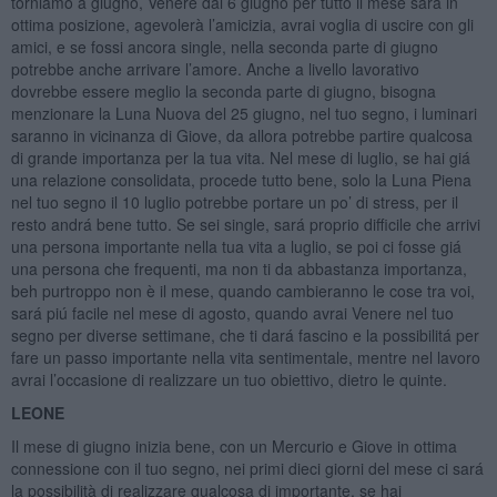
torniamo a giugno, Venere dal 6 giugno per tutto il mese sará in
ottima posizione, agevolerà l’amicizia, avrai voglia di uscire con gli
amici, e se fossi ancora single, nella seconda parte di giugno
potrebbe anche arrivare l’amore. Anche a livello lavorativo
dovrebbe essere meglio la seconda parte di giugno, bisogna
menzionare la Luna Nuova del 25 giugno, nel tuo segno, i luminari
saranno in vicinanza di Giove, da allora potrebbe partire qualcosa
di grande importanza per la tua vita. Nel mese di luglio, se hai giá
una relazione consolidata, procede tutto bene, solo la Luna Piena
nel tuo segno il 10 luglio potrebbe portare un po’ di stress, per il
resto andrá bene tutto. Se sei single, sará proprio difficile che arrivi
una persona importante nella tua vita a luglio, se poi ci fosse giá
una persona che frequenti, ma non ti da abbastanza importanza,
beh purtroppo non è il mese, quando cambieranno le cose tra voi,
sará piú facile nel mese di agosto, quando avrai Venere nel tuo
segno per diverse settimane, che ti dará fascino e la possibilitá per
fare un passo importante nella vita sentimentale, mentre nel lavoro
avrai l’occasione di realizzare un tuo obiettivo, dietro le quinte.
LEONE
Il mese di giugno inizia bene, con un Mercurio e Giove in ottima
connessione con il tuo segno, nei primi dieci giorni del mese ci sará
la possibilità di realizzare qualcosa di importante, se hai