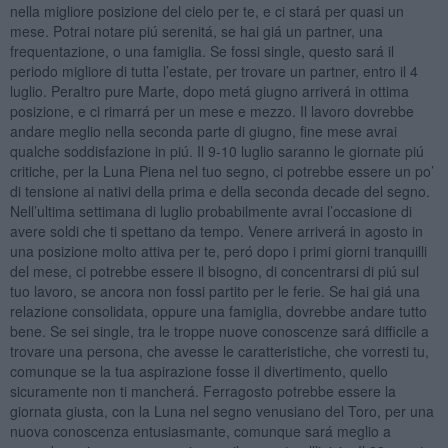
nella migliore posizione del cielo per te, e ci stará per quasi un
mese. Potrai notare piú serenitá, se hai giá un partner, una
frequentazione, o una famiglia. Se fossi single, questo sará il
periodo migliore di tutta l’estate, per trovare un partner, entro il 4
luglio. Peraltro pure Marte, dopo metá giugno arriverá in ottima
posizione, e ci rimarrá per un mese e mezzo. Il lavoro dovrebbe
andare meglio nella seconda parte di giugno, fine mese avrai
qualche soddisfazione in piú. Il 9-10 luglio saranno le giornate piú
critiche, per la Luna Piena nel tuo segno, ci potrebbe essere un po’
di tensione ai nativi della prima e della seconda decade del segno.
Nell’ultima settimana di luglio probabilmente avrai l’occasione di
avere soldi che ti spettano da tempo. Venere arriverá in agosto in
una posizione molto attiva per te, peró dopo i primi giorni tranquilli
del mese, ci potrebbe essere il bisogno, di concentrarsi di piú sul
tuo lavoro, se ancora non fossi partito per le ferie. Se hai giá una
relazione consolidata, oppure una famiglia, dovrebbe andare tutto
bene. Se sei single, tra le troppe nuove conoscenze sará difficile a
trovare una persona, che avesse le caratteristiche, che vorresti tu,
comunque se la tua aspirazione fosse il divertimento, quello
sicuramente non ti mancherá. Ferragosto potrebbe essere la
giornata giusta, con la Luna nel segno venusiano del Toro, per una
nuova conoscenza entusiasmante, comunque sará meglio a