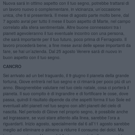
Nuova sará in ottimo aspetto con il tuo segno, potrebbe trattarsi di
un lavoro nuovo o complementare, in vicinanza, un’occasione
unica, che ti si presenterà. Il mese di agosto parte molto bene, dal
7 agosto avrai per tutto il mese il buon aspetto di Marte, nel campo
correlato alla sfera sentimentale. Altre buone connessioni tra i
pianeti agevoleranno il tuo eventuale incontro con una persona,
che sará importante per il tuo futuro, poco prima di Ferragosto. Il
lavoro procederà bene, a fine mese avrai delle spese importanti da
fare, se hai un’azienda. Dal 25 agosto Venere sará di nuovo in
buon aspetto con il tuo segno.
CANCRO
Sei arrivato ad un bel traguardo, il 9 giugno il pianeta della grande
fortuna, Giove entrerà nel tuo segno e ci rimarrà per poco piú di un
anno. Bisognerebbe valutare nel tuo cielo natale, cosa ci porterà il
pianeta. Il suo compito è di ingrandire e di fortificare le cose, dove
passa, quindi il risultato dipende da che aspetti forma il tuo Sole ed
eventuali altri pianeti nel tuo segno con altri pianeti del cielo di
nascita. Nel periodo di Giove nel proprio segno, è possibile anche
ad ingrassare, se vuoi stare attento alla linea, sarebbe l’ora a
riguardarti. Inizio agosto, specialmente dal 6 all’11 agosto sarebbe
meglio ad eliminare o almeno a ridurre il consumo dei dolci. Ma