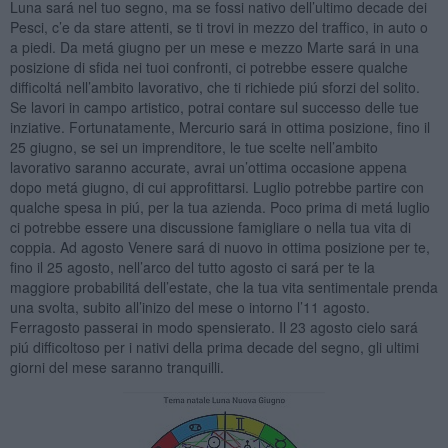
Luna sará nel tuo segno, ma se fossi nativo dell’ultimo decade dei
Pesci, c’e da stare attenti, se ti trovi in mezzo del traffico, in auto o
a piedi. Da metá giugno per un mese e mezzo Marte sará in una
posizione di sfida nei tuoi confronti, ci potrebbe essere qualche
difficoltá nell’ambito lavorativo, che ti richiede piú sforzi del solito.
Se lavori in campo artistico, potrai contare sul successo delle tue
inziative. Fortunatamente, Mercurio sará in ottima posizione, fino il
25 giugno, se sei un imprenditore, le tue scelte nell’ambito
lavorativo saranno accurate, avrai un’ottima occasione appena
dopo metá giugno, di cui approfittarsi. Luglio potrebbe partire con
qualche spesa in piú, per la tua azienda. Poco prima di metá luglio
ci potrebbe essere una discussione famigliare o nella tua vita di
coppia. Ad agosto Venere sará di nuovo in ottima posizione per te,
fino il 25 agosto, nell’arco del tutto agosto ci sará per te la
maggiore probabilitá dell’estate, che la tua vita sentimentale prenda
una svolta, subito all’inizo del mese o intorno l’11 agosto.
Ferragosto passerai in modo spensierato. Il 23 agosto cielo sará
piú difficoltoso per i nativi della prima decade del segno, gli ultimi
giorni del mese saranno tranquilli.