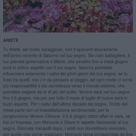
ARIETE
Tu Ariete, sei molto coraggioso, non ti spaventi sicuramente
dell’arrivo recente di Saturno nel tuo segno. Sei nato battagliere, il
tuo pianeta governatore é Marte, che peraltro fino a metá giugno
sará in ottimo aspetto con il tuo segno. Saturno potrebbe
influenzare solamente i nativi dei primi giorni del tuo segno, se tu
fossi tra quelli, non c’e da pensare al peggio, ad ogni modo ci vorrá
piú responsabilità e piú correttezza verso il mondo esterno, che
potrebbe esigere da te di piú del solito. Venere sará nel tuo segno
fino il 6 giugno, ma poi, per tutto il mese di luglio di nuovo sará in
buon aspetto. Per i nativi dell’ultimo decade del segno, l’inizio del
mese parte con un’insoddisfazione sentimentale, per la
congiunzione Venere-Chirone. Il 5-6 giugno ottimi affari in vista, se
hai un’Impresa, con Mercurio e Giove in aspetto favorevole al tuo
segno. Giornate tranquilli dopo, i soldi non dovrebbero mancare,
per quello che vorrai realizzare. Mercurio torna protagonista da fine