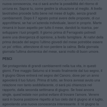
nuova conoscenza, ma ci sará anche la possibilitá del ritorno di
un/una ex. Saprai tu, come gestire la situazione al meglio. A livello
lavotrativo procede tutto bene nel mese di luglio, senza grandi
cambiamenti. Dopo il 7 agosto potrai avere delle proposte, di cui
approfittarsi, se hai un’azienda individuale, lavori in proprio. Marte
rimarrá in buon aspetto per tutto il mese, dandoti la ricarica, per
sviluppare i tuoi progetti. Il giorno prima di Ferragosto potresti
avere una divergenza di opinione, a livello famigliare. Ai nativi della
prima decade del segno l’ultimo giovedi del mese potrebbe essere
un po’ critico, attenzione di non perdere la calma. Bella giornata
giornata l’ultima domenica del mese, sarai molto di buon umore.
PESCI
Sei protagonista di grandi cambiamenti nella tua vita, in questi
giorni. Fine maggio Saturno si é levato finalmente dal tuo segno, il
9 giugno Giove entrerá nel segno del Cancro, dove per un anno
agevolerá il tuo futuro. Prima di tutto, se finora avressi avuto una
relazione non tanto soddisfacente, ci sará piú chiarezza nel
rapporto, dalla seconda settimana di giugno. Se fossi ancora
single, quest’estate non potrai evitare di trovare l’amore. Venere
sará in buona posizione rispetto al tuo cielo dal 6 giugno al 4 luglio,
agevolando una nuova conoscenza interessante. Il 16 giugno la