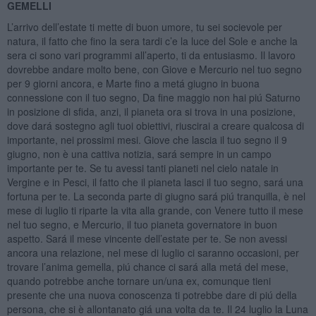
GEMELLI
L’arrivo dell’estate ti mette di buon umore, tu sei socievole per
natura, il fatto che fino la sera tardi c’e la luce del Sole e anche la
sera ci sono vari programmi all’aperto, ti da entusiasmo. Il lavoro
dovrebbe andare molto bene, con Giove e Mercurio nel tuo segno
per 9 giorni ancora, e Marte fino a metá giugno in buona
connessione con il tuo segno, Da fine maggio non hai piú Saturno
in posizione di sfida, anzi, il pianeta ora si trova in una posizione,
dove dará sostegno agli tuoi obiettivi, riuscirai a creare qualcosa di
importante, nei prossimi mesi. Giove che lascia il tuo segno il 9
giugno, non è una cattiva notizia, sará sempre in un campo
importante per te. Se tu avessi tanti pianeti nel cielo natale in
Vergine e in Pesci, il fatto che il pianeta lasci il tuo segno, sará una
fortuna per te. La seconda parte di giugno sará piú tranquilla, è nel
mese di luglio ti riparte la vita alla grande, con Venere tutto il mese
nel tuo segno, e Mercurio, il tuo pianeta governatore in buon
aspetto. Sará il mese vincente dell’estate per te. Se non avessi
ancora una relazione, nel mese di luglio ci saranno occasioni, per
trovare l’anima gemella, piú chance ci sará alla metá del mese,
quando potrebbe anche tornare un/una ex, comunque tieni
presente che una nuova conoscenza ti potrebbe dare di piú della
persona, che si è allontanato giá una volta da te. Il 24 luglio la Luna