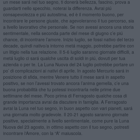
un mese sará nel tuo segno, ti donerà bellezza, fascino, prova a
guardarti nello specchio, noterai la differenza. Avrai piú
consapevolezza e piú autostima, ed è il momento buono, per
incontrare le persone giuste, che agevoleranno il tuo percorso, sia
a livello lavorativo che personale. Se non avessi ancora una storia
sentimentale, nella seconda parte del mese di giugno c’e piú
chance, di incontrare l’amore. Inizio luglio, se fossi nativo del terzo
decade, quindi nativo/a intorno metá maggio, potrebbe partire con
un litigio nella tua relazione. Il 5-6 luglio saranno giornate difficili, a
metá luglio ci sará qualche uscita di soldi in piú, dovuti per tua
azienda o per te. La Luna Nuova del 24 luglio potrebbe portare un
po’ di complicazioni ai nativi di aprile. In agosto Mercurio sará in
posizione di sfida, mentre Venere tutto il mese sará in aspetto
positivo, se non l’avessi trovato ancora l’anima gemella, c’e una
buona probabilità che tu potessi incontrarla nelle prime due
settimane del mese. Poco prima di Ferragosto qualche cosa di
grande importanza avrai da discutere in famiglia. A Ferragosto
avrai la Luna nel tuo segno, in buon aspetto con vari pianeti, sará
una giornata molto gradevole. Il 20-21 agosto saranno giornate
positive, specialmente a livello sentimentale, come pure la Luna
Nuova del 23 agosto, in ottimo aspetto con il tuo segno, potresti
incontrare l‘Amore, con la “A” maiuscola.