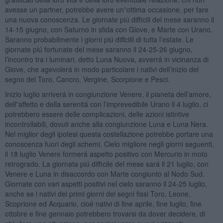
avesse un partner, potrebbe avere un”ottima occasione, per fare
una nuova conoscenza. Le giornate piú difficili del mese saranno il
14-15 giugno, con Saturno in sfida con Giove, e Marte con Urano.
Saranno probabilmente i giorni piú diffcilil di tutta l’estate. Le
giornate piú fortunate del mese saranno il 24-25-26 giugno,
l’incontro tra i luminari, detto Luna Nuova, avverrá in vicinanza di
Giove, che agevolerá in modo particolare i nativi dell’inizio del
segno del Toro, Cancro, Vergine, Scorpione e Pesci.
Inizio luglio arriverá in congiunzione Venere, il pianeta dell’amore,
dell”affetto e della serenitá con l’imprevedibile Urano il 4 luglio, ci
potrebbero essere delle complicazioni, delle azioni istintive
incontrollabili, dovuti anche alla congiunzione Luna e Luna Nera.
Nel miglior degli ipotesi questa costellazione potrebbe portare una
conoscenza fuori degli schemi. Cielo migliore negli giorni seguenti,
il 18 luglio Venere formerá aspetto positivo con Mercurio in moto
retrogrado. La giornata piú difficile del mese sará il 21 luglio, con
Venere e Luna in disaccordo con Marte congiunto al Nodo Sud.
Giornate con vari aspetti positivi nel cielo saranno il 24-25 luglio,
anche se i nativi dei primi giorni dei segni fissi Toro, Leone,
Scoprione ed Acquario, cioé nativi di fine aprile, fine luglio, fine
ottobre e fine gennaio potrebbero trovarsi da dover decidere, di