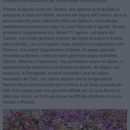
chiudere una situazione, per aprirsi verso nuovi orizzonti.
Il mese di agosto inizia con Venere, che appena avrá lasciato la
posizione di sfida con Marte, arriverá nel segno del Cancro, dove la
prima cosa che fará, entrerá in sfida con Saturno. Giornate piú
soddisfacenti arriveranno dopo la Luna Piena del 9 agosto. Venere
arriverá in congiunzione con Giove l’11 agosto, nel segno del
Cancro, ora il cielo giocherá a favore dei segni di acqua e di terra
prima di tutto. La Luna il giorno dopo arriverá in congiunzione con
Saturno, che subirá l’opposizione di Marte, di questa giornata
dovrebbero temere i nativi dei primi giorni del segno dell’Ariete,
Cancro, Bilancia e Capricorno, che potrebbero avere un danno, o
semplicemente trovarsi in una situazione difficile, da litigare con
qualcuno. A Ferragosto avremo una bella Luna nel segno
venusiano del Toro, con ottimo aspetto con la congiunzione
Venere-Giove creatosi pochi giorni prima, é un buon auspicio per
tutti. Il 23 agosto sará una giornata difficile per la Luna Nuova in
sfida con Urano, ed il 28 agosto per la difficile posizione tra Luna,
Venere e Plutone.