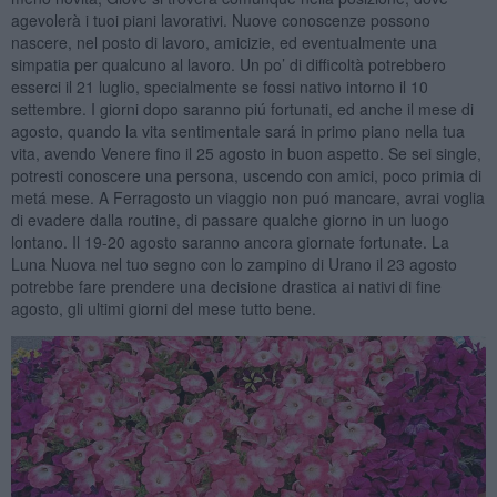
agevolerà i tuoi piani lavorativi. Nuove conoscenze possono
nascere, nel posto di lavoro, amicizie, ed eventualmente una
simpatia per qualcuno al lavoro. Un po’ di difficoltà potrebbero
esserci il 21 luglio, specialmente se fossi nativo intorno il 10
settembre. I giorni dopo saranno piú fortunati, ed anche il mese di
agosto, quando la vita sentimentale sará in primo piano nella tua
vita, avendo Venere fino il 25 agosto in buon aspetto. Se sei single,
potresti conoscere una persona, uscendo con amici, poco primia di
metá mese. A Ferragosto un viaggio non puó mancare, avrai voglia
di evadere dalla routine, di passare qualche giorno in un luogo
lontano. Il 19-20 agosto saranno ancora giornate fortunate. La
Luna Nuova nel tuo segno con lo zampino di Urano il 23 agosto
potrebbe fare prendere una decisione drastica ai nativi di fine
agosto, gli ultimi giorni del mese tutto bene.