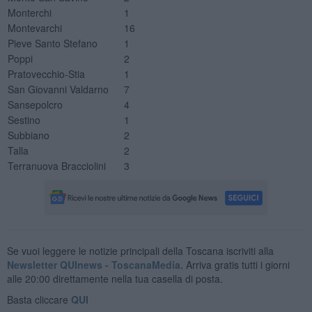
Monterchi
1
Montevarchi
16
Pieve Santo Stefano
1
Poppi
2
Pratovecchio-Stia
1
San Giovanni Valdarno
7
Sansepolcro
4
Sestino
1
Subbiano
2
Talla
2
Terranuova Bracciolini
3
Se vuoi leggere le notizie principali della Toscana iscriviti alla
Newsletter QUInews - ToscanaMedia.
Arriva gratis tutti i giorni
alle 20:00 direttamente nella tua casella di posta.
Basta cliccare
QUI