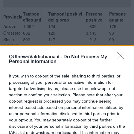
Tamponi
Tamponi positivi
Persone
Persone
Provincia
effettuati
del giorno
positive
guarite
Arezzo
1.092
124
1.609
175
Grosseto
682
129
3.145
93
Siena
806
117
1.213
99
Asl TSE
2508
370
5967
367
Nuovi positivi per classi d'età
QUInewsValdichiana.it -
Do Not Process My
Provincia
0-18
19-34
35-49
50-64
65-79
Over 80
Non disponibile
Personal Information
Arezzo
9
14
25
33
24
14
5
Grosseto
6
15
26
33
31
17
1
If you wish to opt-out of the sale, sharing to third parties, or
Siena
13
12
21
32
29
10
-
processing of your personal or sensitive information for
ASL TSE
28
41
72
98
84
41
6
targeted advertising by us, please use the below opt-out
Ricoveri con sintomatologia Covid
section to confirm your selection. Please note that after your
opt-out request is processed you may continue seeing
Totale Posti letto occupati
interest-based ads based on personal information utilized by
Degenza Covid San Donato Arezzo
2
us or personal information disclosed to third parties prior to
TI San Donato Arezzo
0
your opt-out. You may separately opt-out of the further
Degenza Covid Misericordia Grosseto
10
disclosure of your personal information by third parties on the
TI Misericordia Grosseto
1
IAB’s list of downstream participants. This information may