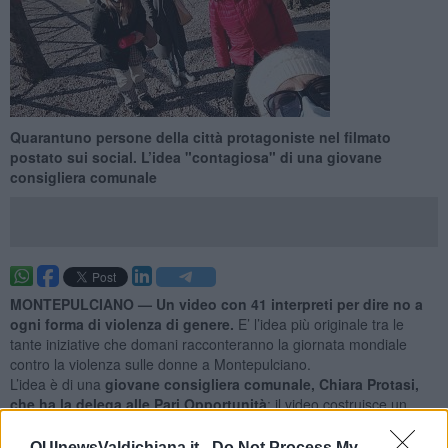
Quarantuno persone della città protagoniste nel filmato
postato sui social. L’idea "contagiosa" di una giovane
consigliera comunale
MONTEPULCIANO —
Un video con 41 interpreti per dire no a
ogni forma di violenza di genere.
E’ l’idea più originale tra le
tante iniziative che domani racconteranno la giornata mondiale
contro la violenza sulle donne a Montepulciano.
L’idea è di una
giovane consigliera comunale, Chiara Protasi,
che ha la delega alle Pari Opportunità
: il video costruisce un
racconto anti-violenza mettendo in sequenza
frasi pronunciate
dai rappresentanti delle associazioni di Montepulciano
.
QUInewsValdichiana.it -
Do Not Process My