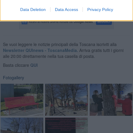
Data Deletion
Data Access
Privacy Policy
Se vuoi leggere le notizie principali della Toscana iscriviti alla
Newsletter QUInews - ToscanaMedia.
Arriva gratis tutti i giorni
alle 20:00 direttamente nella tua casella di posta.
Basta cliccare
QUI
Fotogallery