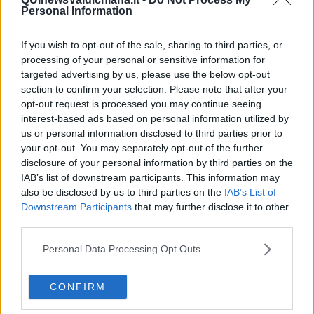
Volti, voci, concetti che attraverso la rete
Teche Poliziane Web
,
Personal Information
creata durante il lungo lockdown, ha raccolto 41 adesioni.
Il video sarà postato sui canali social del Comune di
If you wish to opt-out of the sale, sharing to third parties, or
Montepulciano domani mattina
e poi condiviso. Non solo: a
processing of your personal or sensitive information for
Montepulciano Stazione
, domani sarà istallata una panchina
targeted advertising by us, please use the below opt-out
rossa in via Roma: è la terza, dopo quelle collocate nel capoluogo e
section to confirm your selection. Please note that after your
nella frazione di Acquaviva.
opt-out request is processed you may continue seeing
L'assessore alle Pari Opportunità e le consigliere comunali hanno
interest-based ads based on personal information utilized by
decorato con grandi fiocchi rossi
gli alberi e i lampioni di Via
us or personal information disclosed to third parties prior to
Firenze,
vicino alla Stazione. La sera sarà illuminata con effetti
your opt-out. You may separately opt-out of the further
rossi la torre del Palazzo Comunale insieme ad un altro edificio
disclosure of your personal information by third parties on the
pubblico.
IAB’s list of downstream participants. This information may
Sabato prossimo, nel pomeriggio, i
l sindaco Michele Angiolini e
also be disclosed by us to third parties on the
IAB’s List of
la consigliera Protasi
in diretta Facebook per ribadire l’impegno di
Montepulciano contro la violenza sulle donne e contro i femminicidi,
Downstream Participants
that may further disclose it to other
a difesa delle vittime, e per una sostanziale parità di genere.
third parties.
I canali Facebook del Comune e del sindaco “vestiranno” per tutta
la settimana il simbolo scelto dalla città del Poliziano per celebrare
Personal Data Processing Opt Outs
la ricorrenza:
una rosa legata a un fiocco rosso
.
Infine, saranno distribuite
100 mascherine rosse realizzate in
CONFIRM
collaborazione con la Misericordia di Montepulciano.