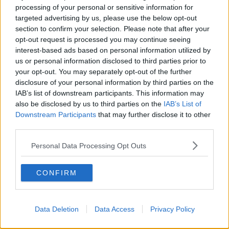
processing of your personal or sensitive information for
Riparte anche il settore
dell’olio extravergine dopo l’annata
targeted advertising by us, please use the below opt-out
tragica
del 2014, che aveva falcidiato la produzione di un
section to confirm your selection. Please note that after your
abbondante 70%. Ottima la qualità per l’olio di annata e produzione
opt-out request is processed you may continue seeing
al +25% rispetto al 2013.
Per l’ortofrutta, nella zona Valdichiana,
interest-based ads based on personal information utilized by
la Cia Siena registra un calo della produzione, ma sono in crescita
us or personal information disclosed to third parties prior to
sia il mercato interno, sia l’export, e con esso aumentano i prezzi
your opt-out. You may separately opt-out of the further
(+8%). E per la prima provincia come numero di agriturismi, il
disclosure of your personal information by third parties on the
turismo rurale continua ad essere una voce molto importante per le
IAB’s list of downstream participants. This information may
aziende agricole del territorio senese: «È aumentata la presenza di
italiani e stranieri -
spiega Bartolini
- fino a Maggio le nostre
also be disclosed by us to third parties on the
IAB’s List of
strutture hanno registrato una scarsa presenza, mentre da giugno
Downstream Participants
that may further disclose it to other
a novembre numeri costanti da tutto esaurito. Livellamento dei
third parties.
prezzi in diminuzione secondo un trend che dura da ormai tre
anni».
Personal Data Processing Opt Outs
Ha ripreso
anche il mercato interno delle castagne
. Per quanto
riguarda la zootecnia è stabile il mercato dei bovini da carne;
CONFIRM
stabile anche quello dei bovini da latte dopo un calo consistente
degli ultimi anni in diminuzione gli ovini da carne, mentre per gli
ovini da latte quantità in calo a causa del basso prezzo riconosciuto
Data Deletion
Data Access
Privacy Policy
alla stalla, ed a causa dei continui attacchi dei predatori. Per i
cereali registrato una produzione +10% (alla raccolta), calo dei