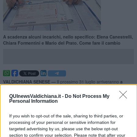
A scadenza alcuni incarichi, nello specifico: Elena Canestrelli,
Chiara Formentini e Mario del Prato. Come fare il cambio
VALDICHIANA SENESE —
Il prossimo 31 luglio arriveranno
a
scadenza alcuni incarichi dei medici di medicina generale.
In
tutti i casi è necessario formalizzare le scelta del medico a partire
QUInewsValdichiana.it -
Do Not Process My
dal primo agosto, anche nel caso di conferma di uno dei sanitari
Personal Information
che proseguiranno l’attività passando
da incarico provvisorio a
incarico definitivo.
If you wish to opt-out of the sale, sharing to third parties, or
Le dottoresse
Eleonora Canestrelli e Chiara Formentini
processing of your personal or sensitive information for
cesseranno dal servizio di medici di medicina generale con incarico
targeted advertising by us, please use the below opt-out
provvisorio a Sarteano. La dottoressa Eleonora Canestrelli passerà
section to confirm your selection. Please note that after your