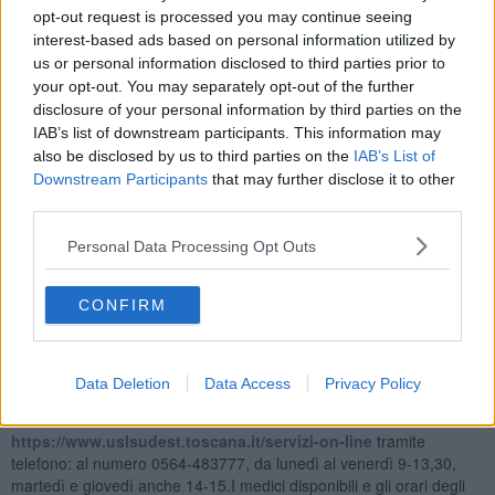
a incarico definitivo mantenendo lo stesso ambito e l’ambulatorio a
opt-out request is processed you may continue seeing
Sarteano in viale Europa. La dottoressa Chiara Formentini passerà
interest-based ads based on personal information utilized by
a incarico definitivo mantenendo lo stesso ambito ma con
us or personal information disclosed to third parties prior to
ambulatori a Chiusi (via F. Redi e via della Pietriccia) e nella
your opt-out. You may separately opt-out of the further
frazione di Montallese. Il dottor
Mario Del Prato
entrerà in servizio
disclosure of your personal information by third parties on the
come medico di medicina generale con incarico definitivo e con
IAB’s list of downstream participants. This information may
ambulatori a Cetona (Casa della salute) e Sarteano in viale Europa.
also be disclosed by us to third parties on the
IAB’s List of
Downstream Participants
that may further disclose it to other
third parties.
Per effettuare la scelta del medico
è possibile seguire una delle
Personal Data Processing Opt Outs
seguenti modalità:- Scelta online, se si è in possesso di codice Pin
della tessera sanitaria o codice Spid: al link
CONFIRM
https://www.uslsudest.toscana.it/servizi-on-line
(consulta la
“Guida al servizio di scelta medico online”).
Tramite App SmartSST della Regione Toscana, scaricabile dal sito
https://www.regione.toscana.it/-/smart-sst-diventa-toscana-
Data Deletion
Data Access
Privacy Policy
salute
https://www.uslsudest.toscana.it/servizi-on-line
tramite
telefono: al numero 0564-483777, da lunedì al venerdì 9-13,30,
martedì e giovedì anche 14-15.I medici disponibili e gli orari degli