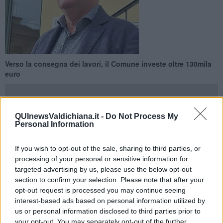
Verso la consegna dei lavori, il Comune investe oltre 130mila
euro
QUInewsValdichiana.it -
Do Not Process My
Personal Information
VALDICHIANA —
Sono in fase di consegna i lavori al plesso
scolastico di Fratta, il Comune di Cortona ha completato
If you wish to opt-out of the sale, sharing to third parties, or
l’individuazione della ditta esecutrice che avrà il compito di
processing of your personal or sensitive information for
effettuare le opere di efficientemente energetico dell’immobile.
targeted advertising by us, please use the below opt-out
Complessivamente
l’Amministrazione comunale ha previsto
section to confirm your selection. Please note that after your
96mila euro per la sostituzione degli infissi esterni e 40mila
opt-out request is processed you may continue seeing
euro per lavori di adeguamento dell’impianto termico
. Le opere
interest-based ads based on personal information utilized by
saranno realizzate senza creare interruzioni alla didattica, nei giorni
us or personal information disclosed to third parties prior to
in cui non sono previste lezioni, senza impattare sul personale e
your opt-out. You may separately opt-out of the further