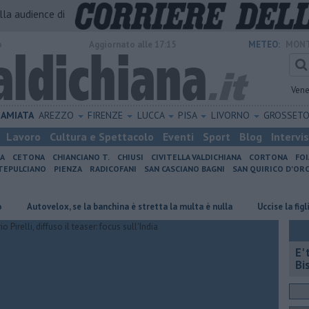
alla audience di
o
Aggiornato alle 17:15
METEO:
MONT
Vene
AMIATA
AREZZO
FIRENZE
LUCCA
PISA
LIVORNO
GROSSET
Lavoro
Cultura e Spettacolo
Eventi
Sport
Blog
Intervi
IA
CETONA
CHIANCIANO T.
CHIUSI
CIVITELLA VALDICHIANA
CORTONA
FO
EPULCIANO
PIENZA
RADICOFANI
SAN CASCIANO BAGNI
SAN QUIRICO D'ORC
utovelox, se la banchina è stretta la multa è nulla
Uccise la figlia di 4
E'
Bi