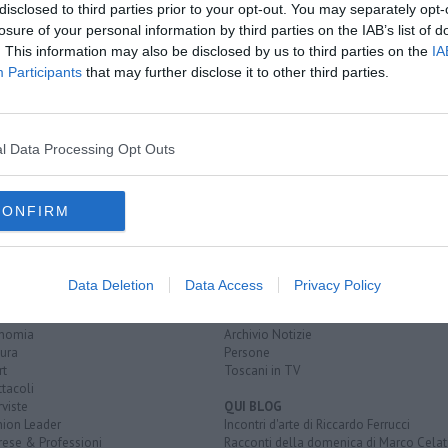
disclosed to third parties prior to your opt-out. You may separately opt-
losure of your personal information by third parties on the IAB’s list of
. This information may also be disclosed by us to third parties on the
IA
Participants
that may further disclose it to other third parties.
o pubblico
l Data Processing Opt Outs
CONFIRM
EGORIE
RUBRICHE
naca
Le notizie di oggi
Data Deletion
Data Access
Privacy Policy
tica
Più Letti della settimana
alità
Più Letti del mese
nomia
Archivio Notizie
ura
Persone
rt
Toscani in TV
tacoli
rviste
QUI BLOG
nion Leader
Incontri d'arte di Riccardo Ferrucci
rese & Professioni
Racconti della domenica di Marco Celat