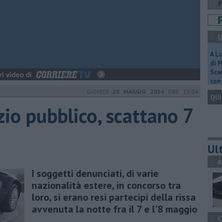
Q
A L
di 
Scar
con 
GIOVEDÌ
23 MAGGIO 2024
ORE 13:04
QUI
izio pubblico, scattano 7
Ult
A
I soggetti denunciati, di varie
nazionalità estere, in concorso tra
loro, si erano resi partecipi della rissa
avvenuta la notte fra il 7 e l'8 maggio
C