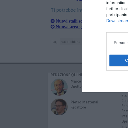
information 
further disc
Ti potrebbe interessare anche:
participants
Downstream 
Nuovi stalli sosta dedicati ai residenti
​Nuova area giochi inclusiva nel parc
Tag
val di chiana
polizia giudiziaria
Persona
REDAZIONE QUI NEWS
CAT
Cro
Marco Migli
Poli
Direttore Responsabile
Attu
Eco
Cult
Pietro Mattonai
Spo
Redattore
Spet
Inte
Opi
Imp