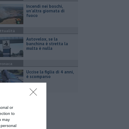
Incendi nei boschi,
un'altra giornata di
fuoco
ttualità
Autovelox, se la
banchina è stretta la
multa è nulla
ronaca
Uccise la figlia di 4 anni,
è scomparso
sonal or
ection to
ou may
 personal