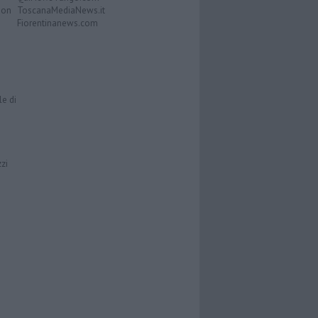
Don
ToscanaMediaNews.it
Fiorentinanews.com
le di
zzi