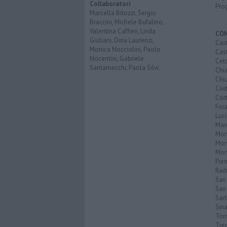
Collaboratori
Pro
Marcella Bitozzi, Sergio
Braccini, Michele Bufalino,
Valentina Caffieri, Linda
CO
Giuliani, Dina Laurenzi,
Cast
Monica Nocciolini, Paolo
Cast
Nocentini, Gabriele
Cet
Santarnecchi, Paola Silvi.
Chi
Chiu
Civi
Cor
Foi
Luc
Mar
Mon
Mon
Mon
Pie
Rad
San
San 
Sar
Sin
Torr
Tre