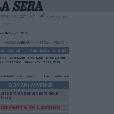
22°
36°
EPULCIANO
QuiNews.net
rdì
07 Agosto 2026
O
MASSA CARRARA
PISTOIA
PRATO
ste
Animali
Pubblicità
Contatti
IANO
LUCIGNANO
MARCIANO
MONTALCINO-
IA
SARTEANO
SINALUNGA
TORRITA DI
 anni, è scomparso
Lavori sulla Firenze-Roma, i treni cambiano orario
DOMANI AVVENNE
 tutto pronto per la Sagra della
stecca