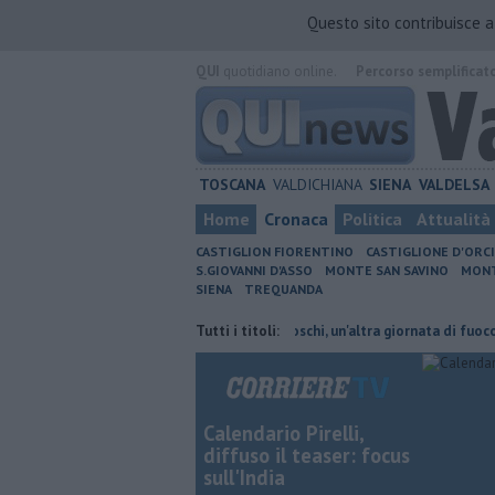
Questo sito contribuisce 
QUI
quotidiano online.
Percorso semplificat
TOSCANA
VALDICHIANA
SIENA
VALDELSA
Home
Cronaca
Politica
Attualità
CASTIGLION FIORENTINO
CASTIGLIONE D'ORC
S.GIOVANNI D'ASSO
MONTE SAN SAVINO
MONT
SIENA
TREQUANDA
eni cambiano orario
Incendi nei boschi, un'altra giornata di fuoco
Tutti i titoli:
A
Calendario Pirelli,
diffuso il teaser: focus
sull'India