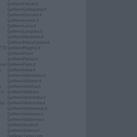
QuiNewsFirenze.it
QuiNewsGarfagnana.it
QuiNewsGrosseto.it
QuiNewsLivorno.it
QuiNewsLucca.it
QuiNewsLunigiana.it
QuiNewsMaremma.it
QuiNewsMassaCarrara.it
ATTE
QuiNewsMugello.it
QuiNewsPisa.it
QuiNewsPistoia.it
nari
QuiNewsPrato.it
a
QuiNewsSiena.it
QuiNewsValbisenzio.it
QuiNewsValdarno.it
i
QuiNewsValdelsa.it
o e
QuiNewsValdera.it
QuiNewsValdichiana.it
lla
QuiNewsValdicornia.it
QuiNewsValdinievole.it
QuiNewsValdisieve.it
QuiNewsValtiberina.it
QuiNewsVersilia.it
QuiNewsVolterra.it
QuiNewsTango.com