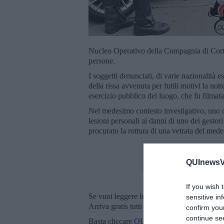
Nucleo Operativo della Compagnia di Corton
persone.
I soggetti denunciati, di varie nazionalità e
della rissa avvenuta per futili motivi la not
esercizio pubblico del luogo, che fu filmata 
Nel medesimo contesto investigativo, uno dei
lesioni personali ai danni di uno dei gestor
procurato la rottura di una vetrata del me
QUInewsVa
If you wish 
Se vuoi leggere le notizie principali della T
sensitive in
Arriva gratis tutti i giorni alle 20:00 dirett
confirm you
continue se
Basta cliccare
QUI