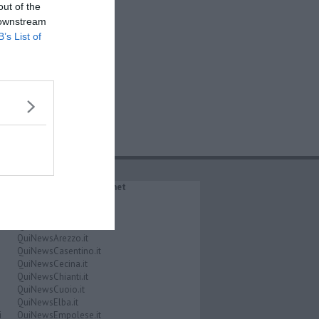
out of the
 downstream
B’s List of
IL NETWORK QuiNews.net
QuiNewsAbetone.it
QuiNewsAmiata.it
QuiNewsAnimali.it
QuiNewsArezzo.it
QuiNewsCasentino.it
QuiNewsCecina.it
QuiNewsChianti.it
QuiNewsCuoio.it
QuiNewsElba.it
i
QuiNewsEmpolese.it