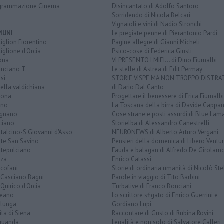
grammazione Cinema
Disincantato di Adolfo Santoro
Sorridendo di Nicola Belcari
Vignaioli e vini di Nadio Stronchi
MUNI
Le pregiate penne di Pierantonio Pardi
iglion Fiorentino
Pagine allegre di Gianni Micheli
iglione d'Orcia
Psico-cose di Federica Giusti
ona
VI PRESENTO I MIEI... di Dino Fiumalbi
anciano T.
Le stelle di Astrea di Edit Permay
si
STORIE VISPE MA NON TROPPO DISTR
tella valdichiana
di Dario Dal Canto
tona
Progettare il benessere di Erica Fiumalbi
ano
La Toscana della birra di Davide Cappan
ignano
Cose strane e posti assurdi di Blue Lam
ciano
Storielba di Alessandro Canestrelli
talcino-S.Giovanni d'Asso
NEURONEWS di Alberto Arturo Vergani
te San Savino
Pensieri della domenica di Libero Ventur
tepulciano
Fauda e balagan di Alfredo De Girolam
nza
Enrico Catassi
icofani
Storie di ordinaria umanità di Nicolò Ste
 Casciano Bagni
Parole in viaggio di Tito Barbini
Quirico d'Orcia
Turbative di Franco Bonciani
teano
Lo scrittore sfigato di Enrico Guerrini e
alunga
Gordiano Lupi
ita di Siena
Raccontare di Gusto di Rubina Rovini
quanda
Legalità e non solo di Salvatore Calleri