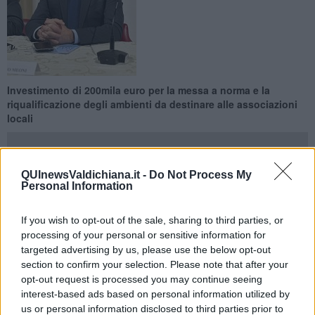
Investimento di 200mila euro per la messa a norma e la
riqualificazione degli ambienti da destinare alle associazioni
locali
QUInewsValdichiana.it -
Do Not Process My
Personal Information
VALDICHIANA —
Sono partiti i lavori per la messa a norma e la
riqualificazione dell’immobile ex Telecom di via di Murata a
If you wish to opt-out of the sale, sharing to third parties, or
Camucia. L’Amministrazione comunale ha messo a disposizione
processing of your personal or sensitive information for
200mila euro per gli interventi
, a partire dalla bonifica della
targeted advertising by us, please use the below opt-out
pavimentazione in linoleum (contenente amianto).
section to confirm your selection. Please note that after your
opt-out request is processed you may continue seeing
A seguire, i lavori riguarderanno il rifacimento dei bagni e la
interest-based ads based on personal information utilized by
realizzazione di un servizio sanitario accessibile ai diversamente
us or personal information disclosed to third parties prior to
abili, saranno quindi rifatti gli impianti elettrico ed idrico. La struttura