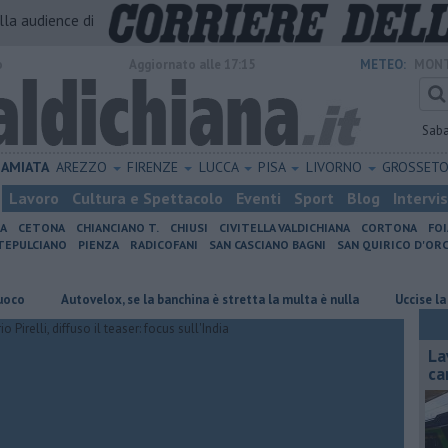
alla audience di
o
Aggiornato alle 17:15
METEO:
MONT
Sab
AMIATA
AREZZO
FIRENZE
LUCCA
PISA
LIVORNO
GROSSET
Lavoro
Cultura e Spettacolo
Eventi
Sport
Blog
Intervi
IA
CETONA
CHIANCIANO T.
CHIUSI
CIVITELLA VALDICHIANA
CORTONA
FO
EPULCIANO
PIENZA
RADICOFANI
SAN CASCIANO BAGNI
SAN QUIRICO D'ORC
Autovelox, se la banchina è stretta la multa è nulla
Uccise la figlia 
La
ca