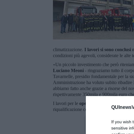
climatizzazione.
I lavori si sono conclusi 
condizioni più agevoli, considerate le alte 
«Un piccolo investimento che però ritenia
Luciano Meoni
- ringraziamo tutto il corp
Tavarnelle, presidio fondamentale per la sicu
Amministrazione ha voluto subito ribadire la 
abbiamo fatto anche grazie a risorse del nos
rispettivamente 350mila e 900mila euro che 
I lavori per le
opere di adeguamento sis
QUInewsVa
riqualificazione complessiva dello stabile.
If you wish 
sensitive in