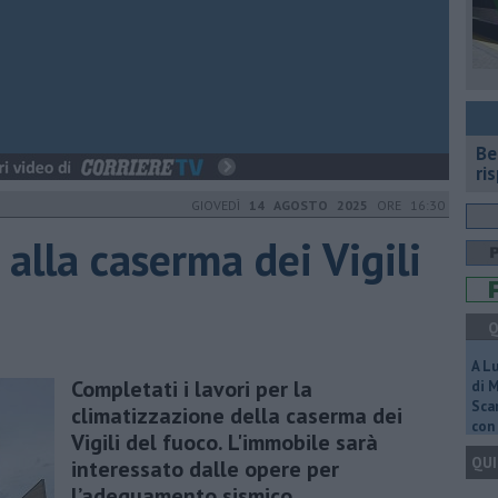
​B
ri
GIOVEDÌ
14 AGOSTO 2025
ORE 16:30
alla caserma dei Vigili
Q
A L
​Completati i lavori per la
di 
Scar
climatizzazione della caserma dei
con 
Vigili del fuoco. L'immobile sarà
QUI
interessato dalle opere per
l’adeguamento sismico