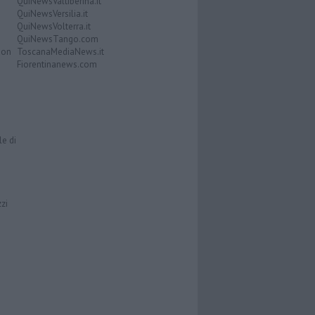
QuiNewsValtiberina.it
QuiNewsVersilia.it
QuiNewsVolterra.it
QuiNewsTango.com
Don
ToscanaMediaNews.it
Fiorentinanews.com
le di
zzi