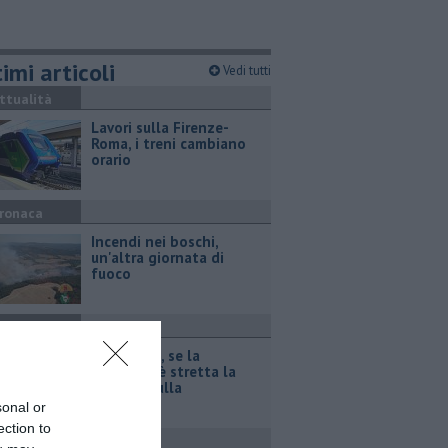
imi articoli
Vedi tutti
ttualità
Lavori sulla Firenze-
Roma, i treni cambiano
orario
ronaca
Incendi nei boschi,
un'altra giornata di
fuoco
ttualità
Autovelox, se la
banchina è stretta la
multa è nulla
sonal or
ection to
ronaca