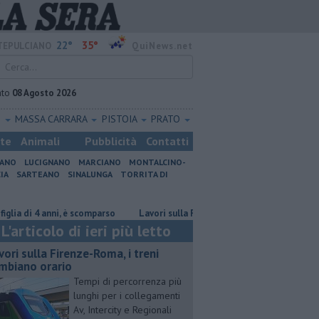
22°
35°
EPULCIANO
QuiNews.net
ato
08 Agosto 2026
O
MASSA CARRARA
PISTOIA
PRATO
ste
Animali
Pubblicità
Contatti
IANO
LUCIGNANO
MARCIANO
MONTALCINO-
IA
SARTEANO
SINALUNGA
TORRITA DI
di 4 anni, è scomparso
Lavori sulla Firenze-Roma, i treni cambiano orario
L'articolo di ieri più letto
vori sulla Firenze-Roma, i treni
mbiano orario
Tempi di percorrenza più
lunghi per i collegamenti
Av, Intercity e Regionali