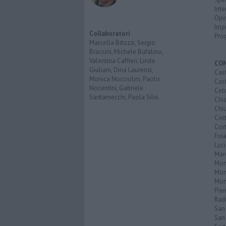
Inte
Opi
Imp
Collaboratori
Pro
Marcella Bitozzi, Sergio
Braccini, Michele Bufalino,
Valentina Caffieri, Linda
CO
Giuliani, Dina Laurenzi,
Cast
Monica Nocciolini, Paolo
Cast
Nocentini, Gabriele
Cet
Santarnecchi, Paola Silvi.
Chi
Chiu
Civi
Cor
Foi
Luc
Mar
Mon
Mon
Mon
Pie
Rad
San
San 