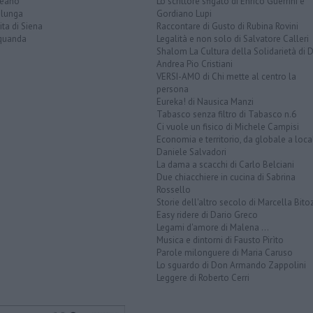
teano
Lo scrittore sfigato di Enrico Guerrini e
alunga
Gordiano Lupi
ita di Siena
Raccontare di Gusto di Rubina Rovini
quanda
Legalità e non solo di Salvatore Calleri
Shalom La Cultura della Solidarietà di 
Andrea Pio Cristiani
VERSI-AMO di Chi mette al centro la
persona
Eureka! di Nausica Manzi
Tabasco senza filtro di Tabasco n.6
Ci vuole un fisico di Michele Campisi
Economia e territorio, da globale a loca
Daniele Salvadori
La dama a scacchi di Carlo Belciani
Due chiacchiere in cucina di Sabrina
Rossello
Storie dell'altro secolo di Marcella Bito
Easy ridere di Dario Greco
Legami d'amore di Malena ...
Musica e dintorni di Fausto Pirìto
Parole milonguere di Maria Caruso
Lo sguardo di Don Armando Zappolini
Leggere di Roberto Cerri