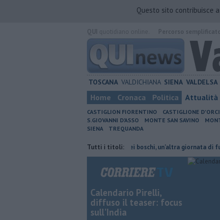
Questo sito contribuisce 
QUI
quotidiano online.
Percorso semplificat
TOSCANA
VALDICHIANA
SIENA
VALDELSA
Home
Cronaca
Politica
Attualità
CASTIGLION FIORENTINO
CASTIGLIONE D'ORC
S.GIOVANNI D'ASSO
MONTE SAN SAVINO
MONT
SIENA
TREQUANDA
i treni cambiano orario
Incendi nei boschi, un'altra giornata di fuoco
Tutti i titoli:
Calendario Pirelli,
diffuso il teaser: focus
sull'India