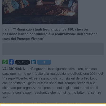
Faralli "“Ringrazio i tanti figuranti, circa 180, che con
passione hanno contribuito alla realizzazione dell’edizione
2024 del Presepe Vivente"
VALDICHIANA —
“Ringrazio i tanti figuranti, circa 180, che con
passione hanno contribuito alla realizzazione dell’edizione 2024 del
Presepe Vivente. Altresì ringrazio sia i consiglieri della Pro Loco
che nonostante i giorni di festa sono stati sempre presenti alle
chiamate per organizzare il presepe nei migliori dei mondi che il
comune con le sue maestranze che non ci hanno fatto mai sentire
soli”.
Così il
presidente della Pro Loco, Paolo Faralli
, all’indomani