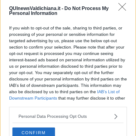
della rappresentazione natalizia che richiama migliaia di turisti ogni
QUInewsValdichiana.it -
Do Not Process My
anno, si parla di quasi 5 mila presenze.
Personal Information
If you wish to opt-out of the sale, sharing to third parties, or
processing of your personal or sensitive information for
Un percorso che si perfeziona e diverso di anno in anno con
targeted advertising by us, please use the below opt-out
un’unica costante: toccare tutti e tre i rioni, Cassero, Porta
section to confirm your selection. Please note that after your
Fiorentina e Porta Romana.
opt-out request is processed you may continue seeing
Il “cammino” verso la Natività è iniziato da Porta Fiorentina per
interest-based ads based on personal information utilized by
salire verso piazza San Francesco dove è stato allestito
us or personal information disclosed to third parties prior to
l’accampamento militare romano con i centurioni a cavallo e l’area
your opt-out. You may separately opt-out of the further
Giudea con i sommi sacerdoti e la reggia di Erode. Poi con un
disclosure of your personal information by third parties on the
susseguirsi di quadri che vogliono rappresentare la vita di allora si
IAB’s list of downstream participants. This information may
arriva nella “valle dei lebbrosi” all’oasi dei Magi e infine, nella parte
also be disclosed by us to third parties on the
IAB’s List of
più alta del paese, alla Capanna con la Sacra Famiglia, quest’anno
Downstream Participants
that may further disclose it to other
interpretata dal Babbo Francesco, dalla Mamma Francesca e dal
third parties.
piccolo Samuele Buccelletti.
L’idea degli organizzatori è quello di rendere il presepe più vero
Personal Data Processing Opt Outs
possibile agli occhi del visitatore. La rappresentazione ha
impegnato non solo i figuranti, che quest’anno sfiorano le 200
CONFIRM
presenze, ma anche l’imponente macchina organizzativa che