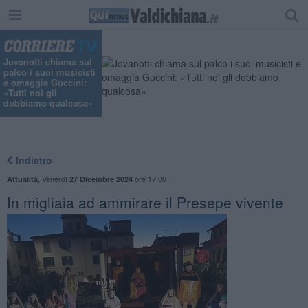
Jovanotti chiama sul
palco i suoi musicisti
e omaggia Guccini:
«Tutti noi gli
dobbiamo qualcosa»
Indietro
,
Venerdì
ore 17:00
Attualità
27 Dicembre 2024
In migliaia ad ammirare il Presepe vivente