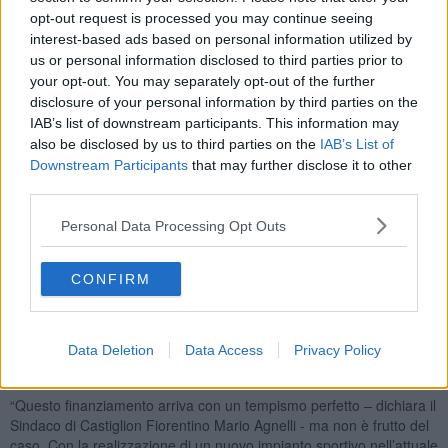
Il Comune di Castiglion Fiorentino si è quindi aggiudicato in modo
opt-out request is processed you may continue seeing
tempestivo e provvidenziale il bando “Sport e Periferie”, un
interest-based ads based on personal information utilized by
finanziamento a fondo perduto che il Ministero dello Sport ha
us or personal information disclosed to third parties prior to
messo a disposizione dei comuni.
your opt-out. You may separately opt-out of the further
disclosure of your personal information by third parties on the
IAB’s list of downstream participants. This information may
also be disclosed by us to third parties on the
IAB’s List of
I 700 mila euro destinati al Comune di Castiglion Fiorentino
Downstream Participants
that may further disclose it to other
serviranno quindi per la realizzazione di un nuovo impianto sportivo
third parties.
che implementerà l’attuale area della Polisportiva Montecchio, già
predisposta e concepita per più discipline sportive che può contare
Personal Data Processing Opt Outs
su una nuova area recentemente acquisita dal Comune.
Degli oltre 100 milioni stanziati dal Ministero per “Sport e Periferie
CONFIRM
2024”, 37 milioni serviranno per finanziare ulteriori 55 interventi
all’interno di Comuni con popolazione fino a 100 mila abitanti, tra
cui Castiglion Fiorentino, che pur risultando idonei non hanno
Data Deletion
Data Access
Privacy Policy
beneficiato del finanziamento nel 2023 per esaurimento delle
risorse.
“Questo finanziamento arriva con un tempismo perfetto – dichiara il
Sindaco di Castiglion Fiorentino Mario Agnelli - ma non è frutto del
caso. Con la realizzazione di un nuovo impianto sportivo nell’attuale