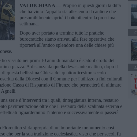
VALDICHIANA —
Proprio in questi giorni la ditta
che ha vinto l’appalto sta allestendo il cantiere che
presumibilmente aprirà i battenti entro la prossima
settimana.
C
Dopo aver portato a termine tutte le pratiche
burocratiche siamo arrivati alla fase operativa che
riporterà all’antico splendore una delle chiese più
ionese.
o vissuto nei primi 10 anni di mandato è stato il crollo del
onima piazza. A distanza da quella devastante mattina, dopo il
A
a di questa bellissima Chiesa del quattordicesimo secolo
scritta dalla Diocesi con il Comune per l'utilizzo a fini culturali,
dazione Cassa di Risparmio di Firenze che permetterà di ultimare
 Agnelli.
na serie d’interventi tra i quali, tinteggiatura interna, restauro
mento pavimentazione oltre che il restauro della scalinata esterna e
o effettuati riguarderanno l’interno e successivamente si passerà
ion Fiorentino si riappropria di un'importante monumento così
se che per la sua tradizione ecclesiastica visto che per secoli fu