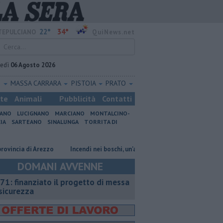
22°
34°
EPULCIANO
QuiNews.net
vedì
06 Agosto 2026
O
MASSA CARRARA
PISTOIA
PRATO
ste
Animali
Pubblicità
Contatti
IANO
LUCIGNANO
MARCIANO
MONTALCINO-
IA
SARTEANO
SINALUNGA
TORRITA DI
a di Arezzo
Incendi nei boschi, un'altra giornata di fuoco
Autovelox,
DOMANI AVVENNE
71: finanziato il progetto di messa
 sicurezza