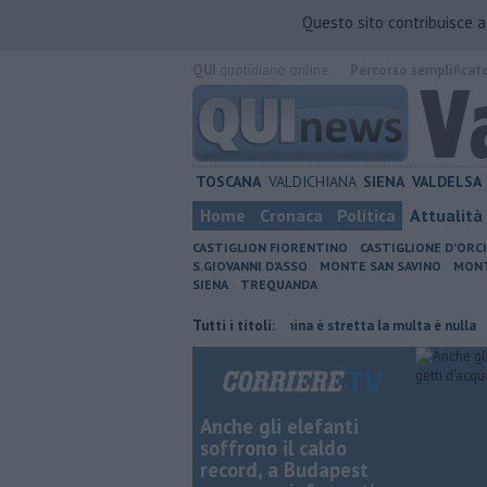
Questo sito contribuisce 
QUI
quotidiano online.
Percorso semplificat
TOSCANA
VALDICHIANA
SIENA
VALDELSA
Home
Cronaca
Politica
Attualità
CASTIGLION FIORENTINO
CASTIGLIONE D'ORC
S.GIOVANNI D'ASSO
MONTE SAN SAVINO
MONT
SIENA
TREQUANDA
a di fuoco
Autovelox, se la banchina è stretta la multa è nulla
Tutti i titoli:
Ucci
Anche gli elefanti
soffrono il caldo
record, a Budapest