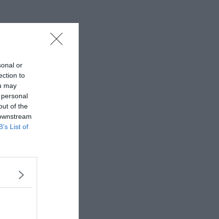
sonal or
ection to
ou may
 personal
out of the
 downstream
B’s List of