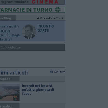
ui Blog
di Riccardo Ferrucci
INCONTRI
ucca la mostra
D'ARTE
Marcello
selli “Dialoghi
la città"
Condoglianze
imi articoli
Vedi tutti
ronaca
Incendi nei boschi,
un'altra giornata di
fuoco
ttualità