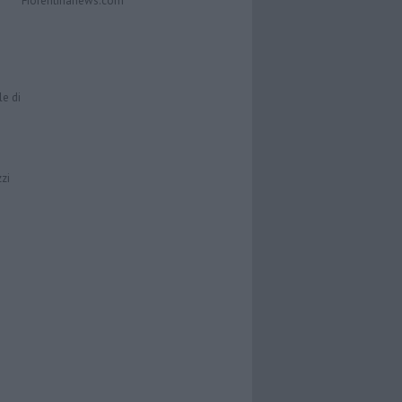
Fiorentinanews.com
le di
zzi