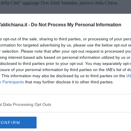
ali della Città” aggiunge Don Aimè Stanislas, parroco della Chiesa
l’edificio, vero e proprio gioiello storico castiglionese, di
d una convenzione del 2023, che ospiterà attività ricreative,
ldichiana.it -
Do Not Process My Personal Information
cchire, con una nuova offerta di qualità per studiosi e visitatori,
lturali e di promozione del patrimonio artistico che il Comune
to opt-out of the sale, sharing to third parties, or processing of your per
formation for targeted advertising by us, please use the below opt-out s
r selection. Please note that after your opt-out request is processed y
tino, oltre all'importanza di riavere un edificio consacrato al
eing interest-based ads based on personal information utilized by us or
lo utilizzare anche per iniziative culturali consone ad un luogo
disclosed to third parties prior to your opt-out. You may separately opt-
 sindaco Maio Agnelli.
losure of your personal information by third parties on the IAB’s list of
. This information may also be disclosed by us to third parties on the
IA
Participants
that may further disclose it to other third parties.
l Data Processing Opt Outs
oscana iscriviti alla
Newsletter QUInews - ToscanaMedia.
amente nella tua casella di posta.
CONFIRM