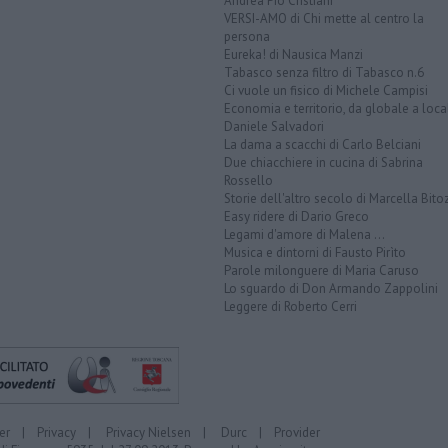
Andrea Pio Cristiani
VERSI-AMO di Chi mette al centro la
persona
Eureka! di Nausica Manzi
Tabasco senza filtro di Tabasco n.6
Ci vuole un fisico di Michele Campisi
Economia e territorio, da globale a loca
Daniele Salvadori
La dama a scacchi di Carlo Belciani
Due chiacchiere in cucina di Sabrina
Rossello
Storie dell'altro secolo di Marcella Bito
Easy ridere di Dario Greco
Legami d'amore di Malena ...
Musica e dintorni di Fausto Pirìto
Parole milonguere di Maria Caruso
Lo sguardo di Don Armando Zappolini
Leggere di Roberto Cerri
er
|
Privacy
|
Privacy Nielsen
|
Durc
|
Provider