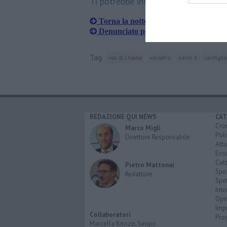
Ti potrebbe interessare anche:
Torna la notte romantica nel Borgo 
Denunciato per truffa falso operatore
Tag
val di chiana
venafro
serie d
castigli
REDAZIONE QUI NEWS
CAT
Cro
Marco Migli
Poli
Direttore Responsabile
Attu
Eco
Cult
Pietro Mattonai
Spo
Redattore
Spet
Inte
Opi
Imp
Collaboratori
Pro
Marcella Bitozzi, Sergio