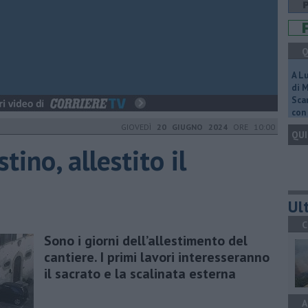
Q
A L
di 
Scar
con 
GIOVEDÌ
20 GIUGNO 2024
ORE 10:00
QUI
ino, allestito il
Ult
C
Sono i giorni dell’allestimento del
cantiere. I primi lavori interesseranno
il sacrato e la scalinata esterna
A