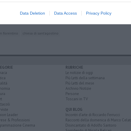
di Lucignano
Data Deletion
Data Access
Privacy Policy
 postale
on fiorentino
chiesa di sant'agostino
EGORIE
RUBRICHE
naca
Le notizie di oggi
tica
Più Letti della settimana
alità
Più Letti del mese
nomia
Archivio Notizie
ura
Persone
rt
Toscani in TV
tacoli
rviste
QUI BLOG
nion Leader
Incontri d'arte di Riccardo Ferrucci
rese & Professioni
Racconti della domenica di Marco Celat
grammazione Cinema
Disincantato di Adolfo Santoro
Sorridendo di Nicola Belcari