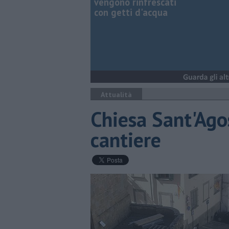
vengono rinfrescati
con getti d'acqua
Attualità
Chiesa Sant'Agost
cantiere