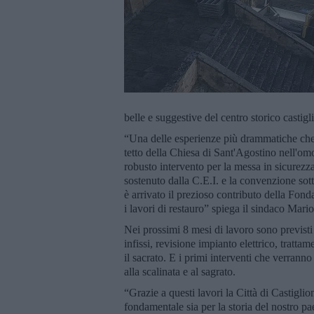
belle e suggestive del centro storico castigl
“Una delle esperienze più drammatiche che h
tetto della Chiesa di Sant'Agostino nell'om
robusto intervento per la messa in sicurezz
sostenuto dalla C.E.I. e la convenzione sotto
è arrivato il prezioso contributo della Fon
i lavori di restauro” spiega il sindaco Mario
Nei prossimi 8 mesi di lavoro sono previsti u
infissi, revisione impianto elettrico, tratta
il sacrato. E i primi interventi che verrann
alla scalinata e al sagrato.
“Grazie a questi lavori la Città di Castigl
fondamentale sia per la storia del nostro pae