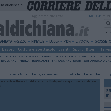
alla audience di
o
Aggiornato alle 17:45
METEO:
MONT
Gio
AMIATA
AREZZO
FIRENZE
LUCCA
PISA
LIVORNO
GROSSET
Lavoro
Cultura e Spettacolo
Eventi
Sport
Blog
Intervi
IA
CETONA
CHIANCIANO T.
CHIUSI
CIVITELLA VALDICHIANA
CORTONA
FO
EPULCIANO
PIENZA
RADICOFANI
SAN CASCIANO BAGNI
SAN QUIRICO D'ORC
se la figlia di 4 anni, è scomparso
​Tutte le offerte di lavoro in provinci
SR
in