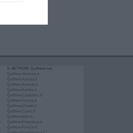
IL NETWORK QuiNews.net
QuiNewsAbetone.it
QuiNewsAmiata.it
QuiNewsAnimali.it
QuiNewsArezzo.it
QuiNewsCasentino.it
QuiNewsCecina.it
QuiNewsChianti.it
QuiNewsCuoio.it
QuiNewsElba.it
i
QuiNewsEmpolese.it
QuiNewsFirenze.it
QuiNewsGarfagnana.it