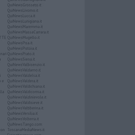
QuiNewsGrosseto.it
QuiNewsLivorno.it
QuiNewsLucca.it
QuiNewsLunigiana.it
QuiNewsMaremma.it
QuiNewsMassaCarrara.it
ATTE
QuiNewsMugello.it
QuiNewsPisa.it
QuiNewsPistoia.it
nari
QuiNewsPrato.it
a
QuiNewsSiena.it
QuiNewsValbisenzio.it
QuiNewsValdarno.it
i
QuiNewsValdelsa.it
o e
QuiNewsValdera.it
QuiNewsValdichiana.it
lla
QuiNewsValdicornia.it
QuiNewsValdinievole.it
QuiNewsValdisieve.it
QuiNewsValtiberina.it
QuiNewsVersilia.it
QuiNewsVolterra.it
QuiNewsTango.com
Don
ToscanaMediaNews.it