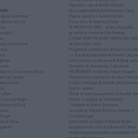
Vignaioli e vini di Nadio Stronchi
MUNI
Le pregiate penne di Pierantonio Pardi
iglion Fiorentino
Pagine allegre di Gianni Micheli
iglione d'Orcia
Psico-cose di Federica Giusti
ona
VI PRESENTO I MIEI... di Dino Fiumalbi
anciano T.
Le stelle di Astrea di Edit Permay
si
STORIE VISPE MA NON TROPPO DISTR
tella valdichiana
di Dario Dal Canto
tona
Progettare il benessere di Erica Fiumalbi
ano
La Toscana della birra di Davide Cappan
ignano
Cose strane e posti assurdi di Blue Lam
ciano
Storielba di Alessandro Canestrelli
talcino-S.Giovanni d'Asso
NEURONEWS di Alberto Arturo Vergani
te San Savino
Pensieri della domenica di Libero Ventur
tepulciano
Fauda e balagan di Alfredo De Girolam
nza
Enrico Catassi
icofani
Storie di ordinaria umanità di Nicolò Ste
 Casciano Bagni
Parole in viaggio di Tito Barbini
Quirico d'Orcia
Turbative di Franco Bonciani
teano
Lo scrittore sfigato di Enrico Guerrini e
alunga
Gordiano Lupi
ita di Siena
Raccontare di Gusto di Rubina Rovini
quanda
Legalità e non solo di Salvatore Calleri
Shalom La Cultura della Solidarietà di 