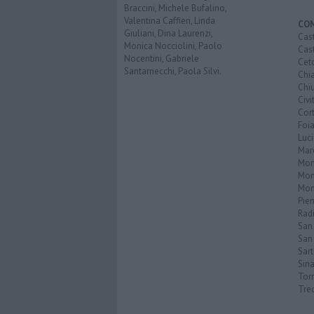
Braccini, Michele Bufalino,
Valentina Caffieri, Linda
CO
Giuliani, Dina Laurenzi,
Cast
Monica Nocciolini, Paolo
Cast
Nocentini, Gabriele
Cet
Santarnecchi, Paola Silvi.
Chi
Chiu
Civi
Cor
Foi
Luc
Mar
Mon
Mon
Mon
Pie
Rad
San
San 
Sar
Sin
Torr
Tre