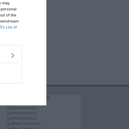
ou may
 personal
out of the
 downstream
B’s List of
IL NETWORK QuiNews.net
QuiNewsAbetone.it
QuiNewsAmiata.it
QuiNewsAnimali.it
QuiNewsArezzo.it
QuiNewsCasentino.it
QuiNewsCecina.it