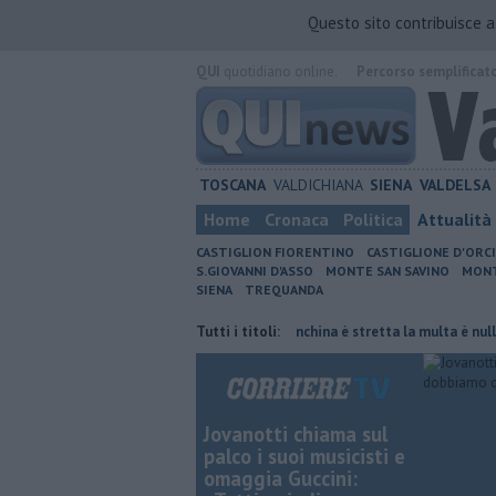
Questo sito contribuisce 
QUI
quotidiano online.
Percorso semplificat
TOSCANA
VALDICHIANA
SIENA
VALDELSA
Home
Cronaca
Politica
Attualità
CASTIGLION FIORENTINO
CASTIGLIONE D'ORC
S.GIOVANNI D'ASSO
MONTE SAN SAVINO
MONT
SIENA
TREQUANDA
nata di fuoco
Autovelox, se la banchina è stretta la multa è nulla
Tutti i titoli:
U
Jovanotti chiama sul
palco i suoi musicisti e
omaggia Guccini: