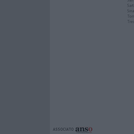
San 
Sar
Sin
Torr
Tre
ASSOCIATO