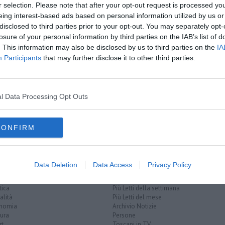
r selection. Please note that after your opt-out request is processed y
oscana iscriviti alla
Newsletter QUInews - ToscanaMedia.
eing interest-based ads based on personal information utilized by us or
amente nella tua casella di posta.
disclosed to third parties prior to your opt-out. You may separately opt-
losure of your personal information by third parties on the IAB’s list of
. This information may also be disclosed by us to third parties on the
IA
Participants
that may further disclose it to other third parties.
 Gratis» 2025
rio Spina
l Data Processing Opt Outs
CONFIRM
Data Deletion
Data Access
Privacy Policy
EGORIE
RUBRICHE
naca
Le notizie di oggi
tica
Più Letti della settimana
alità
Più Letti del mese
nomia
Archivio Notizie
ura
Persone
rt
Toscani in TV