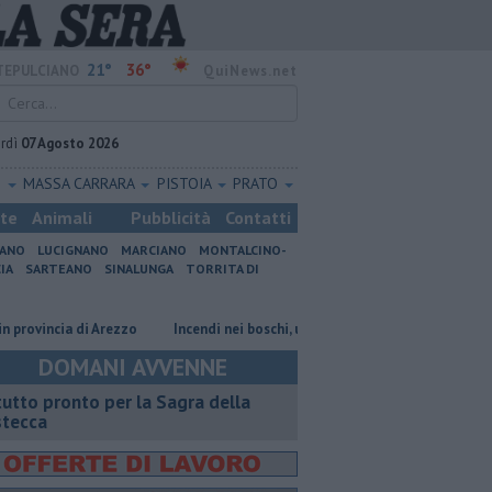
21°
36°
EPULCIANO
QuiNews.net
rdì
07 Agosto 2026
O
MASSA CARRARA
PISTOIA
PRATO
ste
Animali
Pubblicità
Contatti
IANO
LUCIGNANO
MARCIANO
MONTALCINO-
IA
SARTEANO
SINALUNGA
TORRITA DI
ncia di Arezzo
Incendi nei boschi, un'altra giornata di fuoco
Autovel
DOMANI AVVENNE
 tutto pronto per la Sagra della
stecca