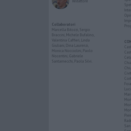
Redattore
Spet
Inte
Opi
Imp
Collaboratori
Pro
Marcella Bitozzi, Sergio
Braccini, Michele Bufalino,
Valentina Caffieri, Linda
CO
Giuliani, Dina Laurenzi,
Cast
Monica Nocciolini, Paolo
Cast
Nocentini, Gabriele
Cet
Santarnecchi, Paola Silvi.
Chi
Chiu
Civi
Cor
Foi
Luc
Mar
Mon
Mon
Mon
Pie
Rad
San