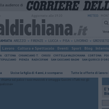
alla audience di
o
Aggiornato alle 19:20
METEO:
MONT
Vene
AMIATA
AREZZO
FIRENZE
LUCCA
PISA
LIVORNO
GROSSET
Lavoro
Cultura e Spettacolo
Eventi
Sport
Blog
Intervi
IA
CETONA
CHIANCIANO T.
CHIUSI
CIVITELLA VALDICHIANA
CORTONA
FO
EPULCIANO
PIENZA
RADICOFANI
SAN CASCIANO BAGNI
SAN QUIRICO D'ORC
ccise la figlia di 4 anni, è scomparso
​Tutte le offerte di lavoro in provi
E'
Bi