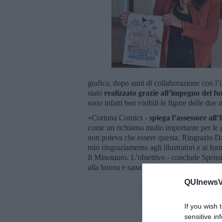
grafica, dopo anni di collaborazione con l’i
stato
realizzato grazie all’impegno dei f
sono infatti ben visibili le figure delle due
«Cortona Comics -
spiega l’assessore all’
come un richiamo molto importante per le 
non poteva che essere questa. Ringrazio Dan
mio ringraziamento agli illustratori e ai fu
Il Minotauro. L’obiettivo - conclude Spensie
alla buona e sana alimentazione che parte a 
QUInewsVa
If you wish 
sensitive in