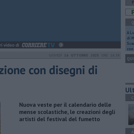
Q
A L
di 
Scar
con 
GIOVEDÌ
16 OTTOBRE 2025
ORE 16:38
QUI
ione con disegni di
Ult
C
Nuova veste per il calendario delle
mense scolastiche, le creazioni degli
artisti del festival del fumetto
A