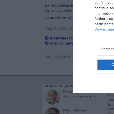
confirm you
Se vuoi leggere le notizie principali della T
continue se
Arriva gratis tutti i giorni alle 20:00 dirett
information 
Basta cliccare
QUI
further disc
participants
Ti potrebbe interessare anche:
Downstream 
Riaprono i termini per il bando «Nidi
Apre la nuova stagione del Teatro Ma
Persona
Tag
val di chiana
daniela piegai
REDAZIONE QUI NEWS
CAT
Cro
Marco Migli
Poli
Direttore Responsabile
Attu
Eco
Cult
Pietro Mattonai
Spo