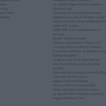
Quirico d'Orcia
Turbative di Franco Bonciani
teano
Lo scrittore sfigato di Enrico Guerrini e
alunga
Gordiano Lupi
ita di Siena
Raccontare di Gusto di Rubina Rovini
quanda
Legalità e non solo di Salvatore Calleri
Shalom La Cultura della Solidarietà di 
Andrea Pio Cristiani
VERSI-AMO di Chi mette al centro la
persona
Eureka! di Nausica Manzi
Tabasco senza filtro di Tabasco n.6
Ci vuole un fisico di Michele Campisi
Economia e territorio, da globale a loca
Daniele Salvadori
La dama a scacchi di Carlo Belciani
Due chiacchiere in cucina di Sabrina
Rossello
Storie dell'altro secolo di Marcella Bito
Easy ridere di Dario Greco
Legami d'amore di Malena ...
Musica e dintorni di Fausto Pirìto
Parole milonguere di Maria Caruso
Lo sguardo di Don Armando Zappolini
Leggere di Roberto Cerri