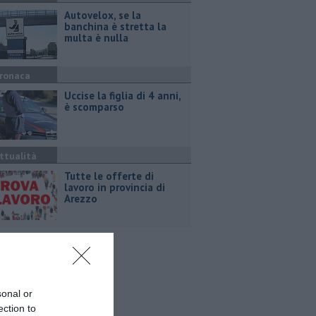
Autovelox, se la
banchina è stretta la
multa è nulla
ronaca
Uccise la figlia di 4 anni,
è scomparso
ttualità
​Tutte le offerte di
lavoro in provincia di
Arezzo
sonal or
ection to