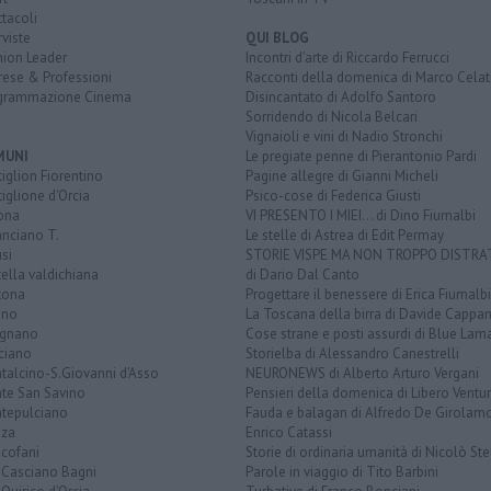
tacoli
rviste
QUI BLOG
nion Leader
Incontri d'arte di Riccardo Ferrucci
rese & Professioni
Racconti della domenica di Marco Celat
grammazione Cinema
Disincantato di Adolfo Santoro
Sorridendo di Nicola Belcari
Vignaioli e vini di Nadio Stronchi
MUNI
Le pregiate penne di Pierantonio Pardi
iglion Fiorentino
Pagine allegre di Gianni Micheli
iglione d'Orcia
Psico-cose di Federica Giusti
ona
VI PRESENTO I MIEI... di Dino Fiumalbi
anciano T.
Le stelle di Astrea di Edit Permay
si
STORIE VISPE MA NON TROPPO DISTR
tella valdichiana
di Dario Dal Canto
tona
Progettare il benessere di Erica Fiumalbi
ano
La Toscana della birra di Davide Cappan
ignano
Cose strane e posti assurdi di Blue Lam
ciano
Storielba di Alessandro Canestrelli
talcino-S.Giovanni d'Asso
NEURONEWS di Alberto Arturo Vergani
te San Savino
Pensieri della domenica di Libero Ventur
tepulciano
Fauda e balagan di Alfredo De Girolam
nza
Enrico Catassi
icofani
Storie di ordinaria umanità di Nicolò Ste
 Casciano Bagni
Parole in viaggio di Tito Barbini