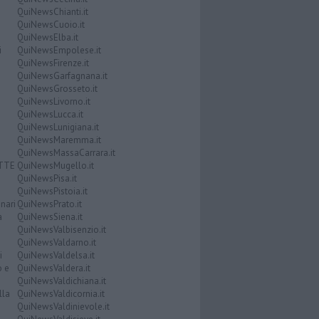
QuiNewsChianti.it
QuiNewsCuoio.it
QuiNewsElba.it
i
QuiNewsEmpolese.it
QuiNewsFirenze.it
QuiNewsGarfagnana.it
QuiNewsGrosseto.it
QuiNewsLivorno.it
QuiNewsLucca.it
QuiNewsLunigiana.it
QuiNewsMaremma.it
QuiNewsMassaCarrara.it
ATTE
QuiNewsMugello.it
QuiNewsPisa.it
QuiNewsPistoia.it
nari
QuiNewsPrato.it
a
QuiNewsSiena.it
QuiNewsValbisenzio.it
QuiNewsValdarno.it
i
QuiNewsValdelsa.it
o e
QuiNewsValdera.it
QuiNewsValdichiana.it
lla
QuiNewsValdicornia.it
QuiNewsValdinievole.it