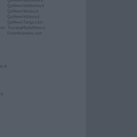
QuiNewsValdisieve.it
QuiNewsValtiberina.it
QuiNewsVersilia.it
QuiNewsVolterra.it
QuiNewsTango.com
Don
ToscanaMediaNews.it
Fiorentinanews.com
le di
zzi