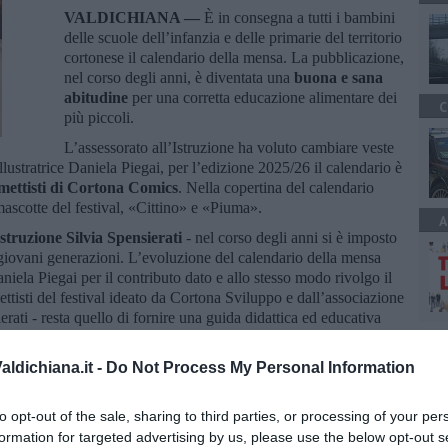
VALDICHIANA —
È in consegna a tutti i bambini
delle scuole dell’infanzia e delle primarie del territorio
cortonese il calendario della mensa. La pubblicazione,
nel corso degli anni, è diventata una
buona e sana
abitudine
per una corretta educazione alimentare dei
C
più piccoli.
L’assessorato all’Istruzione ha voluto cambiare veste
llustratrice Daniela Piegai, per l’edizione 2025/26 il calendario è
umettisti di Cortona Comics
. Nella copertina del calendario
 mascotte del festival, «Cittino» e «Piuma».
A
Istruzione Silvia Spensierati
- nel corso degli anni si è imposto
giovani generazioni. L’evoluzione del calendario della mensa
iela Piegai per il contributo dato e allo stesso modo rivolgo il
mettisti del festival ideato da Cortona Sviluppo e dall’associazione
rati - resta quello di fornire una guida didattica ed educativa
scuola e arriva fino a casa».
ldichiana.it -
Do Not Process My Personal Information
to opt-out of the sale, sharing to third parties, or processing of your per
formation for targeted advertising by us, please use the below opt-out s