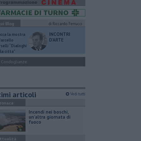
ui Blog
di Riccardo Ferrucci
INCONTRI
ucca la mostra
D'ARTE
Marcello
selli “Dialoghi
la città"
Condoglianze
imi articoli
Vedi tutti
ronaca
Incendi nei boschi,
un'altra giornata di
fuoco
ttualità