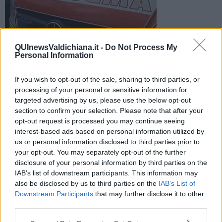
QUInewsValdichiana.it -
Do Not Process My
Personal Information
La bambina è stata trasportata con Pegaso 1 all’ospedale
If you wish to opt-out of the sale, sharing to third parties, or
Meyer di Firenze. Ferito anche il conducente trasportato
processing of your personal or sensitive information for
all’ospedale di Cortona
targeted advertising by us, please use the below opt-out
section to confirm your selection. Please note that after your
opt-out request is processed you may continue seeing
interest-based ads based on personal information utilized by
us or personal information disclosed to third parties prior to
your opt-out. You may separately opt-out of the further
VALDICHIANA —
Questo pomeriggio è stato attivato alle ore 17:40
disclosure of your personal information by third parties on the
il 118 della ASL TSE per una chiamata a Camucia in via XXV luglio
IAB’s list of downstream participants. This information may
per l’investimento di una minore da parte di un’auto.
also be disclosed by us to third parties on the
IAB’s List of
Sul posto sono intervenuti Misericordia di Cortona Misericordia di
Downstream Participants
that may further disclose it to other
Castiglion Fiorentino, vigili del fuoco, forze dell’ordine, Pegaso 1. Il
third parties.
conducente dell’auto (di cui non si conosce ancora l’età) è stato
trasportato all’ospedale di Cortona in codice 2, la minore