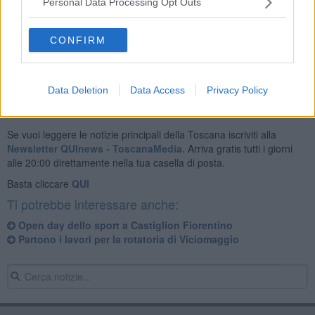
Personal Data Processing Opt Outs
trasportata al Meyer in codice 3.
CONFIRM
Data Deletion
Data Access
Privacy Policy
Se vuoi leggere le notizie principali della Toscana iscriviti alla
Newsletter QUInews - ToscanaMedia.
Arriva gratis tutti i giorni
alle 20:00 direttamente nella tua casella di posta.
Basta cliccare
QUI
Ti potrebbe interessare anche:
Open day dello sport a Castiglion Fiorentino
Partono i lavori per la rotatoria di Viciomaggio