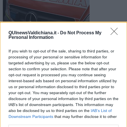
QUInewsValdichiana.it -
Do Not Process My
Personal Information
L’incidente è avvenuto questa mattina nel tratto A1 tra Monte
San Savino e Arezzo. Coinvolto un uomo di 31 anni
If you wish to opt-out of the sale, sharing to third parties, or
processing of your personal or sensitive information for
targeted advertising by us, please use the below opt-out
section to confirm your selection. Please note that after your
opt-out request is processed you may continue seeing
interest-based ads based on personal information utilized by
VALDICHIANA - AREZZO —
L’incidente è avvenuto questa mattina
us or personal information disclosed to third parties prior to
nel tratto A1 tra Monte San Savino e Arezzo. Coinvolto il
your opt-out. You may separately opt-out of the further
conducente di autovettura, un uomo di 31 anni.
disclosure of your personal information by third parties on the
L’intervento dell'emergenza urgenza è avvenuto questa mattina alle
IAB’s list of downstream participants. This information may
ore 8:15 su incidente stradale in A1 direzione nord nel tratto tra
also be disclosed by us to third parties on the
IAB’s List of
Monte San Savino e Arezzo. Coinvolto soltanto il conducente
Downstream Participants
that may further disclose it to other
dell'auto, maschio 31 anni trasportato in codice 2 al Pronto
third parties.
Soccorso dell’ospedale San Donato di Arezzo.