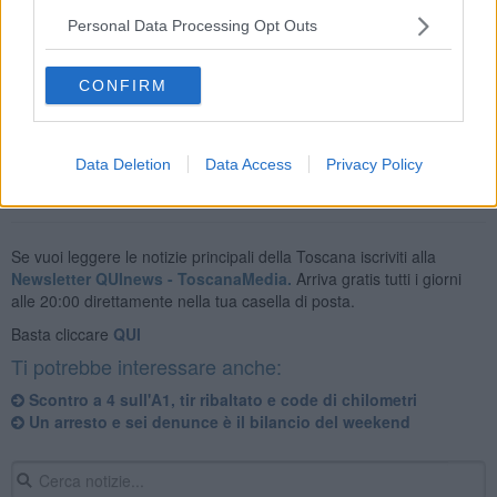
Sul posto l’ambulanza infermierizzata della Misericordia di Monte
Personal Data Processing Opt Outs
San Savino, la polizia stradale e Vigili del Fuoco.
CONFIRM
Data Deletion
Data Access
Privacy Policy
Se vuoi leggere le notizie principali della Toscana iscriviti alla
Newsletter QUInews - ToscanaMedia.
Arriva gratis tutti i giorni
alle 20:00 direttamente nella tua casella di posta.
Basta cliccare
QUI
Ti potrebbe interessare anche:
Scontro a 4 sull'A1, tir ribaltato e code di chilometri
Un arresto e sei denunce è il bilancio del weekend