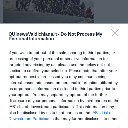
Nel capoluogo attività sospese sia martedì 18 che il giorno
QUInewsValdichiana.it -
Do Not Process My
Personal Information
dopo, mentre nella frazione di Torrenieri solamente il
mercoledì
If you wish to opt-out of the sale, sharing to third parties, or
processing of your personal or sensitive information for
targeted advertising by us, please use the below opt-out
section to confirm your selection. Please note that after your
opt-out request is processed you may continue seeing
MONTALCINO —
L’Amministrazione comunale informa le
famiglie,
interest-based ads based on personal information utilized by
gli studenti e il personale scolastico
che, in occasione dell’arrivo
us or personal information disclosed to third parties prior to
dell’
11esima tappa del Giro d’Italia,
la Brunello di Montalcino
your opt-out. You may separately opt-out of the further
Wine Stage in programma per mercoledì 19 maggio, si rende
disclosure of your personal information by third parties on the
necessaria la
chiusura di tutti i plessi scolastici del capoluogo
,
IAB’s list of downstream participants. This information may
di ogni ordine e grado, per i giorni martedì 18 e mercoledì 19
also be disclosed by us to third parties on the
IAB’s List of
maggio.
Downstream Participants
that may further disclose it to other
Stesso provvedimento di chiusura, ma solo per il giorno 19 maggio,
third parties.