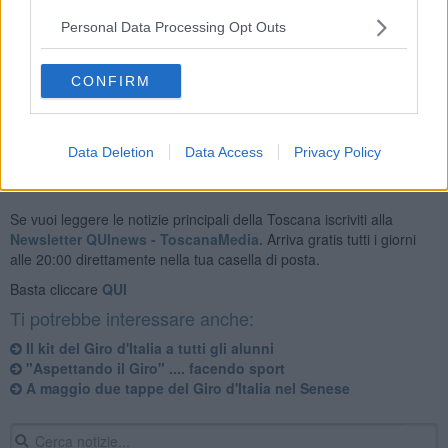
interesserà anche i
plessi scolastici di ogni ordine e grado
della frazione di Torrenieri.
Personal Data Processing Opt Outs
CONFIRM
Data Deletion
Data Access
Privacy Policy
Se vuoi leggere le notizie principali della Toscana iscriviti alla
Newsletter QUInews - ToscanaMedia.
Arriva gratis tutti i giorni
alle 20:00 direttamente nella tua casella di posta.
Basta cliccare
QUI
Ti potrebbe interessare anche:
Il kit del Giro d'Italia a tutti gli alunni
"Aspettando il Giro" .... facendo sport
A maggio due tappe del Giro d'Italia nel Senese