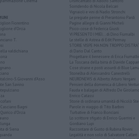
grammazione Cinema
Disincantato di Adolfo Santoro
Sorridendo di Nicola Belcari
Vignaioli e vini di Nadio Stronchi
MUNI
Le pregiate penne di Pierantonio Pardi
iglion Fiorentino
Pagine allegre di Gianni Micheli
iglione d'Orcia
Psico-cose di Federica Giusti
ona
VI PRESENTO I MIEI... di Dino Fiumalbi
anciano T.
Le stelle di Astrea di Edit Permay
si
STORIE VISPE MA NON TROPPO DISTR
tella valdichiana
di Dario Dal Canto
tona
Progettare il benessere di Erica Fiumalbi
ano
La Toscana della birra di Davide Cappan
ignano
Cose strane e posti assurdi di Blue Lam
ciano
Storielba di Alessandro Canestrelli
talcino-S.Giovanni d'Asso
NEURONEWS di Alberto Arturo Vergani
te San Savino
Pensieri della domenica di Libero Ventur
tepulciano
Fauda e balagan di Alfredo De Girolam
nza
Enrico Catassi
icofani
Storie di ordinaria umanità di Nicolò Ste
 Casciano Bagni
Parole in viaggio di Tito Barbini
Quirico d'Orcia
Turbative di Franco Bonciani
teano
Lo scrittore sfigato di Enrico Guerrini e
alunga
Gordiano Lupi
ita di Siena
Raccontare di Gusto di Rubina Rovini
quanda
Legalità e non solo di Salvatore Calleri