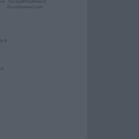
Don
ToscanaMediaNews.it
Fiorentinanews.com
le di
zzi