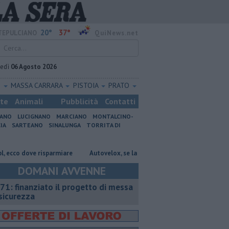
20°
37°
EPULCIANO
QuiNews.net
vedì
06 Agosto 2026
O
MASSA CARRARA
PISTOIA
PRATO
ste
Animali
Pubblicità
Contatti
IANO
LUCIGNANO
MARCIANO
MONTALCINO-
IA
SARTEANO
SINALUNGA
TORRITA DI
co dove risparmiare
Autovelox, se la banchina è stretta la multa è nulla
DOMANI AVVENNE
71: finanziato il progetto di messa
 sicurezza