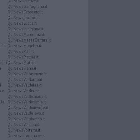
QuiNewsFirenze.it
QuiNewsGarfagnana.it
QuiNewsGrosseto.it
QuiNewsLivorno.it
QuiNewsLucca.it
QuiNewsLunigiana.it
QuiNewsMaremma.it
QuiNewsMassaCarrara.it
ATTE
QuiNewsMugello.it
QuiNewsPisa.it
QuiNewsPistoia.it
nari
QuiNewsPrato.it
a
QuiNewsSiena.it
QuiNewsValbisenzio.it
QuiNewsValdarno.it
i
QuiNewsValdelsa.it
o e
QuiNewsValdera.it
QuiNewsValdichiana.it
lla
QuiNewsValdicornia.it
QuiNewsValdinievole.it
QuiNewsValdisieve.it
QuiNewsValtiberina.it
QuiNewsVersilia.it
QuiNewsVolterra.it
QuiNewsTango.com