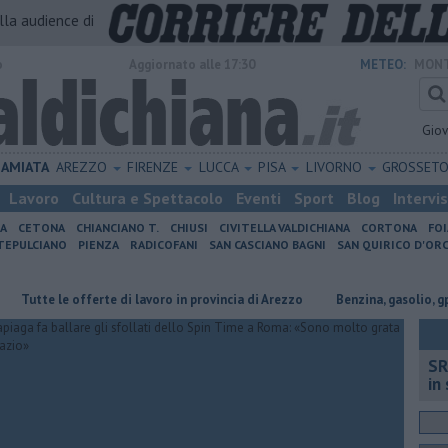
alla audience di
o
Aggiornato alle 17:30
METEO:
MONT
Gio
AMIATA
AREZZO
FIRENZE
LUCCA
PISA
LIVORNO
GROSSET
Lavoro
Cultura e Spettacolo
Eventi
Sport
Blog
Intervi
IA
CETONA
CHIANCIANO T.
CHIUSI
CIVITELLA VALDICHIANA
CORTONA
FO
EPULCIANO
PIENZA
RADICOFANI
SAN CASCIANO BAGNI
SAN QUIRICO D'ORC
tte le offerte di lavoro in provincia di Arezzo
​Benzina, gasolio, gpl, ec
SR
in