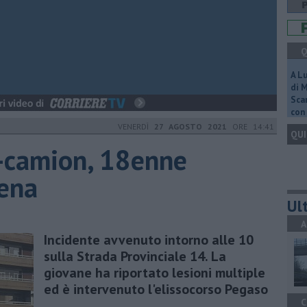
Q
A L
di 
Scar
con 
VENERDÌ
27 AGOSTO 2021
ORE 14:41
QUI
r-camion, 18enne
iena
Ult
A
Incidente avvenuto intorno alle 10
sulla Strada Provinciale 14. La
giovane ha riportato lesioni multiple
ed è intervenuto l'elissocorso Pegaso
C