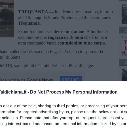
TREQUANDA —
Incidente questa mattina, intorno
alle 10, lungo la Strada Provinciale 14 nel comune di
Trequanda
.
A
Scontro tra uno
sccoter e un camion
. A bordo del
ciclomotore una
ragazza di 18 anni
che è finita a
terra riportando
varie contusioni su tutto corpo
.
 hanno allertato l'elissocorso Pegaso 2 che ha trasportato la
te" di Siena.
A
el 118, sono giunti i Carabinieri per i rilievi di legge.
ldichiana.it -
Do Not Process My Personal Information
oscana iscriviti alla
Newsletter QUInews - ToscanaMedia.
to opt-out of the sale, sharing to third parties, or processing of your per
amente nella tua casella di posta.
formation for targeted advertising by us, please use the below opt-out s
r selection. Please note that after your opt-out request is processed y
eing interest-based ads based on personal information utilized by us or