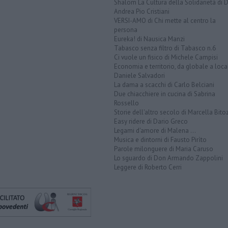
Shalom La Cultura della Solidarietà di 
Andrea Pio Cristiani
VERSI-AMO di Chi mette al centro la
persona
Eureka! di Nausica Manzi
Tabasco senza filtro di Tabasco n.6
Ci vuole un fisico di Michele Campisi
Economia e territorio, da globale a loca
Daniele Salvadori
La dama a scacchi di Carlo Belciani
Due chiacchiere in cucina di Sabrina
Rossello
Storie dell'altro secolo di Marcella Bito
Easy ridere di Dario Greco
Legami d'amore di Malena ...
Musica e dintorni di Fausto Pirìto
Parole milonguere di Maria Caruso
Lo sguardo di Don Armando Zappolini
Leggere di Roberto Cerri