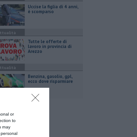
Uccise la figlia di 4 anni,
è scomparso
ttualità
​Tutte le offerte di
lavoro in provincia di
Arezzo
ttualità
​Benzina, gasolio, gpl,
ecco dove risparmiare
sonal or
ection to
ou may
 personal