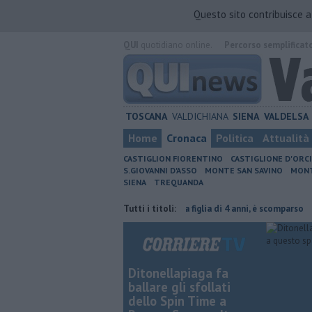
Questo sito contribuisce 
QUI
quotidiano online.
Percorso semplificat
TOSCANA
VALDICHIANA
SIENA
VALDELSA
Home
Cronaca
Politica
Attualità
CASTIGLION FIORENTINO
CASTIGLIONE D'ORC
S.GIOVANNI D'ASSO
MONTE SAN SAVINO
MONT
SIENA
TREQUANDA
è stretta la multa è nulla
Tutti i titoli:
Uccise la figlia di 4 anni, è scomparso
​Tu
Ditonellapiaga fa
ballare gli sfollati
dello Spin Time a