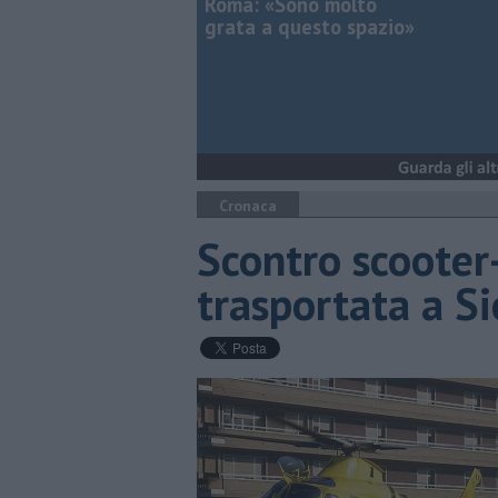
Roma: «Sono molto
grata a questo spazio»
Cronaca
Scontro scoote
trasportata a S