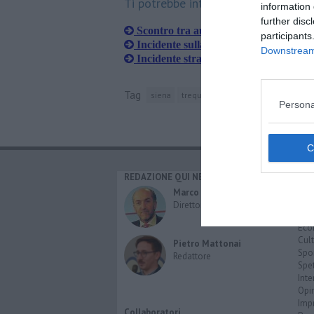
Ti potrebbe interessare anche:
information 
further disc
Scontro tra auto, una finisce nel fossa
participants
Incidente sulla Cassia, ferita una 41e
Downstream 
Incidente stradale nella notte, due feri
Tag
siena
trequanda
Persona
REDAZIONE QUI NEWS
CAT
Cro
Marco Migli
Poli
Direttore Responsabile
Attu
Eco
Cult
Pietro Mattonai
Spo
Redattore
Spet
Inte
Opi
Imp
Collaboratori