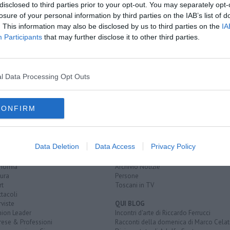
disclosed to third parties prior to your opt-out. You may separately opt-
losure of your personal information by third parties on the IAB’s list of
to
. This information may also be disclosed by us to third parties on the
IA
nne
Participants
that may further disclose it to other third parties.
ti
l Data Processing Opt Outs
CONFIRM
EGORIE
RUBRICHE
naca
Le notizie di oggi
Data Deletion
Data Access
Privacy Policy
tica
Più Letti della settimana
alità
Più Letti del mese
nomia
Archivio Notizie
ura
Persone
rt
Toscani in TV
tacoli
rviste
QUI BLOG
nion Leader
Incontri d'arte di Riccardo Ferrucci
rese & Professioni
Racconti della domenica di Marco Celat