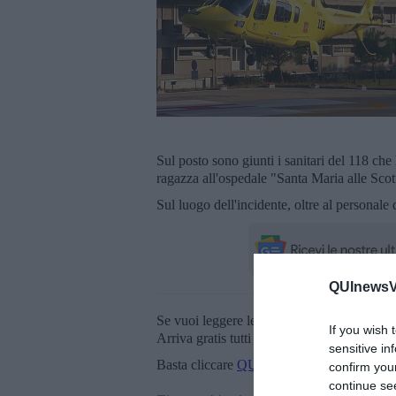
Sul posto sono giunti i sanitari del 118 che
ragazza all'ospedale "Santa Maria alle Scot
Sul luogo dell'incidente, oltre al personale d
QUInewsVa
Se vuoi leggere le notizie principali della T
If you wish 
Arriva gratis tutti i giorni alle 20:00 dirett
sensitive in
Basta cliccare
QUI
confirm you
continue se