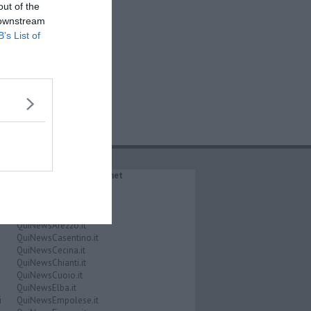
out of the
 downstream
B’s List of
IL NETWORK QuiNews.net
QuiNewsAbetone.it
QuiNewsAmiata.it
QuiNewsAnimali.it
QuiNewsArezzo.it
QuiNewsCasentino.it
QuiNewsCecina.it
QuiNewsChianti.it
QuiNewsCuoio.it
QuiNewsElba.it
i
QuiNewsEmpolese.it