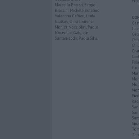
Pro
Marcella Bitozzi, Sergio
Braccini, Michele Bufalino,
Valentina Caffieri, Linda
CO
Giuliani, Dina Laurenzi,
Cast
Monica Nocciolini, Paolo
Cast
Nocentini, Gabriele
Cet
Santarnecchi, Paola Silvi.
Chi
Chiu
Civi
Cor
Foi
Luc
Mar
Mon
Mon
Mon
Pie
Rad
San
San 
Sar
Sin
Torr
Tre