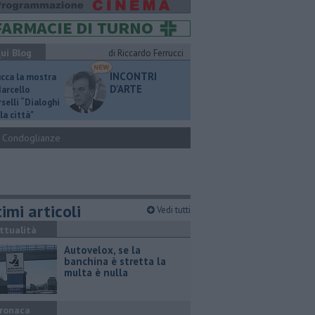
ui Blog
di Riccardo Ferrucci
INCONTRI
ucca la mostra
D'ARTE
Marcello
selli “Dialoghi
la città"
Condoglianze
imi articoli
Vedi tutti
ttualità
Autovelox, se la
banchina è stretta la
multa è nulla
ronaca