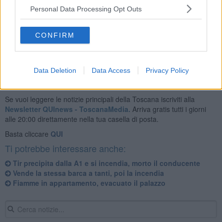
La gran parte dei bovini sono stati portati all'esterno senza subire
Personal Data Processing Opt Outs
conseguenze, ma due sono stati invece attaccati dal fuoco. Oltre ai
vigili del fuoco sono accorsi sul posto carabinieri e polizia
municipale.
CONFIRM
Data Deletion
Data Access
Privacy Policy
Se vuoi leggere le notizie principali della Toscana iscriviti alla
Newsletter QUInews - ToscanaMedia.
Arriva gratis tutti i giorni
alle 20:00 direttamente nella tua casella di posta.
Basta cliccare
QUI
Ti potrebbe interessare anche:
Tir precipita dalla A1 e si incendia, morto il conducente
Vende la stessa barca a tanti, poi la incendia
Fiamme in appartamento, evacuato il palazzo