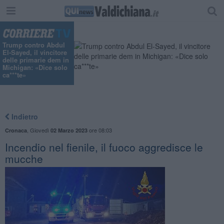
"
Trump contro Abdul
El-Sayed, il vincitore
delle primarie dem in
Michigan: «Dice solo
ca***te»
Indietro
,
Giovedì
ore 08:03
Cronaca
02 Marzo 2023
Incendio nel fienile, il fuoco aggredisce le
mucche