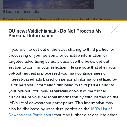
Il luogo dell'incendio
D'improvviso ecco il rogo nel buio, con i vigili del fuoco
impegnati per ore nell'averne ragione. Coinvolti alcuni bovini
e un mezzo agricolo
QUInewsValdichiana.it -
Do Not Process My
Personal Information
If you wish to opt-out of the sale, sharing to third parties, or
processing of your personal or sensitive information for
targeted advertising by us, please use the below opt-out
SINALUNGA —
D'improvviso ecco il rogo nel buio del tardo
section to confirm your selection. Please note that after your
pomeriggio di ieri, con le fiamme ad aggredire un fienile con i bovini
opt-out request is processed you may continue seeing
all'interno. Due le mucche rimaste coinvolte, oltre a un mezzo
interest-based ads based on personal information utilized by
agricolo.
us or personal information disclosed to third parties prior to
your opt-out. You may separately opt-out of the further
E' successo tutto in località La Fratta a Sinalunga, nel Senese, e
disclosure of your personal information by third parties on the
l'incendio ha tenuto impegnati per ore i vigili del fuoco intervenuti
IAB’s list of downstream participants. This information may
dal comando di Siena e dal distaccamento di Montepulciano.
also be disclosed by us to third parties on the
IAB’s List of
Downstream Participants
that may further disclose it to other
third parties.