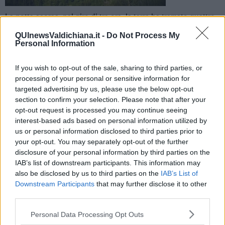
La notte scorsa, nel giro di tre ore, la terra ha tremato quattro
volte nel sud della Toscana. Il sisma più intenso poco dopo la
mezzanotte
QUInewsValdichiana.it -
Do Not Process My
Personal Information
If you wish to opt-out of the sale, sharing to third parties, or
processing of your personal or sensitive information for
targeted advertising by us, please use the below opt-out
RADICOFANI —
Sciame sismico nella notte in provincia di Siena.
section to confirm your selection. Please note that after your
Quattordici minuti dopo la mezzanotte, i sismografi dell'Ingv hanno
opt-out request is processed you may continue seeing
registrato un terremoto di magnitudo 2.2 alla profondità di 5
interest-based ads based on personal information utilized by
chilometri nel sottosuolo ed epicentro a Radicofani.
us or personal information disclosed to third parties prior to
your opt-out. You may separately opt-out of the further
Nel giro di tre ore si sono verificate altre tre scosse, sempre con
disclosure of your personal information by third parties on the
epicentro a Radicofani, una a mezzanotte e quaranta di magnitudo
IAB’s list of downstream participants. This information may
1.6, una alle 1.03 di magnitudo 1.4 e una quarta alle 2.55 di
also be disclosed by us to third parties on the
IAB’s List of
magnitudo 1.2.
Downstream Participants
that may further disclose it to other
third parties.
Personal Data Processing Opt Outs
Non si sono verificati danni e non ci sono stati feriti.