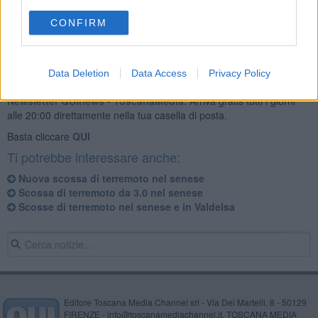
CONFIRM
Data Deletion
Data Access
Privacy Policy
Se vuoi leggere le notizie principali della Toscana iscriviti alla
Newsletter QUInews - ToscanaMedia.
Arriva gratis tutti i giorni
alle 20:00 direttamente nella tua casella di posta.
Basta cliccare
QUI
Ti potrebbe interessare anche:
Nuova scossa di terremoto nel senese
Scossa di terremoto da 3.0 nel senese
Scosse di terremoto nel senese e in Valdelsa
Editore Toscana Media Channel srl - Via Dei Martelli, 8 - 50129
FIRENZE - info@toscanamediachannel.it. TOSCANA MEDIA