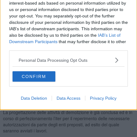
interest-based ads based on personal information utilized by
us or personal information disclosed to third parties prior to
your opt-out. You may separately opt-out of the further
disclosure of your personal information by third parties on the
Il 21 dicembre scorso a causa del maltempo crollò un tratto della
IAB’s list of downstream participants. This information may
Cassia sempre tra Abbadia San Salvatore e Radicofani.
also be disclosed by us to third parties on the
IAB’s List of
Anas sta eseguendo le verifiche tecniche lungo la statale 2 “Via
Downstream Participants
that may further disclose it to other
Cassia”, a seguito del cedimento strutturale di parte del ponte
third parties.
Paglia, già chiuso al traffico dalla Provincia nel 2014 nel comune di
Radicofani, in provincia di Siena.
Personal Data Processing Opt Outs
Nel tratto la Provincia aveva già realizzato una variante per deviare
il traffico e per consentire i lavori di ripristino del ponte che scavalca
CONFIRM
il fiume Paglia.
Anas, dopo il rientro dell’arteria in sua gestione, ha inserito nei
propri piani di finanziamento l’intervento di demolizione e
Data Deletion
Data Access
Privacy Policy
ricostruzione dell’opera d’arte.
La progettazione delle attività di demolizione è già conclusa ed è in
corso di perfezionamento l’iter per il reperimento delle necessarie
autorizzazioni da parte degli enti preposti, ad esito del quale
saranno avviati i lavori.