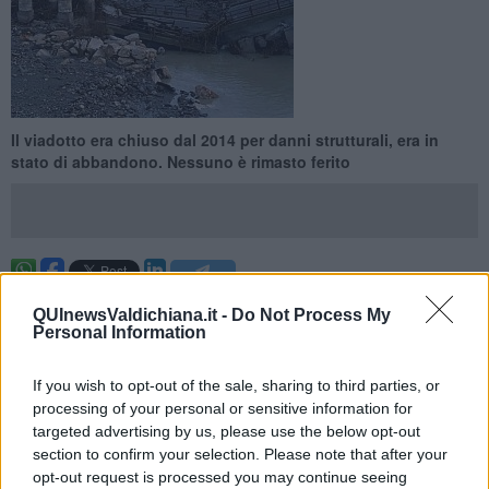
Il viadotto era chiuso dal 2014 per danni strutturali, era in
stato di abbandono. Nessuno è rimasto ferito
RADICOFANI —
E' crollato durante la notte il viadotto sul fiume
QUInewsValdichiana.it -
Do Not Process My
Paglia lungo la strada regionale 2 Cassia. Era chiuso da sei anni
Personal Information
per danni strutturali ai piloni che lo sorreggevano. Nessuno è
rimasto coinvolto dal crollo. Il fatto tra i comuni di Abbadia San
Salvatore e Radicofani.
If you wish to opt-out of the sale, sharing to third parties, or
processing of your personal or sensitive information for
Il viadotto è crollato per la piena del fiume. Nel corso della notte le
targeted advertising by us, please use the below opt-out
intense precipitazioni atmosferiche hanno provocato la piena del
section to confirm your selection. Please note that after your
fiume Paglia
che aveva già compromesso due campate del
opt-out request is processed you may continue seeing
ponte.