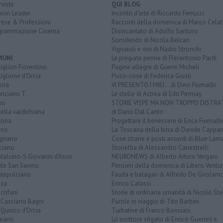
rviste
QUI BLOG
nion Leader
Incontri d'arte di Riccardo Ferrucci
rese & Professioni
Racconti della domenica di Marco Celat
grammazione Cinema
Disincantato di Adolfo Santoro
Sorridendo di Nicola Belcari
Vignaioli e vini di Nadio Stronchi
MUNI
Le pregiate penne di Pierantonio Pardi
iglion Fiorentino
Pagine allegre di Gianni Micheli
iglione d'Orcia
Psico-cose di Federica Giusti
ona
VI PRESENTO I MIEI... di Dino Fiumalbi
anciano T.
Le stelle di Astrea di Edit Permay
si
STORIE VISPE MA NON TROPPO DISTR
tella valdichiana
di Dario Dal Canto
tona
Progettare il benessere di Erica Fiumalbi
ano
La Toscana della birra di Davide Cappan
ignano
Cose strane e posti assurdi di Blue Lam
ciano
Storielba di Alessandro Canestrelli
talcino-S.Giovanni d'Asso
NEURONEWS di Alberto Arturo Vergani
te San Savino
Pensieri della domenica di Libero Ventur
tepulciano
Fauda e balagan di Alfredo De Girolam
nza
Enrico Catassi
icofani
Storie di ordinaria umanità di Nicolò Ste
 Casciano Bagni
Parole in viaggio di Tito Barbini
Quirico d'Orcia
Turbative di Franco Bonciani
teano
Lo scrittore sfigato di Enrico Guerrini e