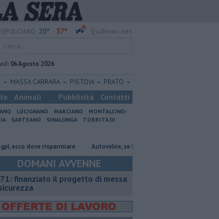
20°
37°
EPULCIANO
QuiNews.net
vedì
06 Agosto 2026
O
MASSA CARRARA
PISTOIA
PRATO
ste
Animali
Pubblicità
Contatti
IANO
LUCIGNANO
MARCIANO
MONTALCINO-
IA
SARTEANO
SINALUNGA
TORRITA DI
cco dove risparmiare
Autovelox, se la banchina è stretta la multa è nulla
DOMANI AVVENNE
71: finanziato il progetto di messa
 sicurezza