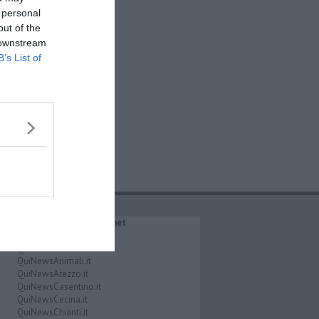
 personal
out of the
 downstream
B’s List of
IL NETWORK QuiNews.net
QuiNewsAbetone.it
QuiNewsAmiata.it
QuiNewsAnimali.it
QuiNewsArezzo.it
QuiNewsCasentino.it
QuiNewsCecina.it
QuiNewsChianti.it