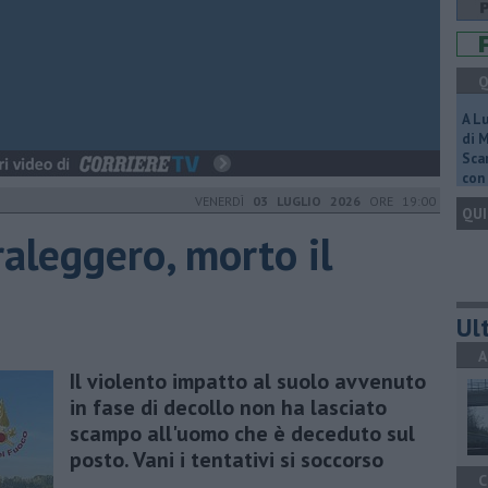
Q
A L
di 
Scar
con 
VENERDÌ
03 LUGLIO 2026
ORE 19:00
QUI
raleggero, morto il
Ult
A
Il violento impatto al suolo avvenuto
in fase di decollo non ha lasciato
scampo all'uomo che è deceduto sul
posto. Vani i tentativi si soccorso
C