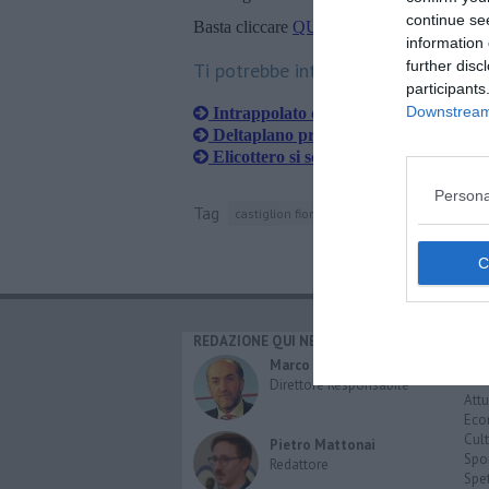
continue se
Basta cliccare
QUI
information 
further disc
Ti potrebbe interessare anche:
participants
Downstream 
Intrappolato col parapendio sulla line
Deltaplano precipita a ridosso della Fi
Elicottero si schianta in mare, un mo
Persona
Tag
castiglion fiorentino
aeroporto
india
REDAZIONE QUI NEWS
CAT
Cro
Marco Migli
Poli
Direttore Responsabile
Attu
Eco
Cult
Pietro Mattonai
Spo
Redattore
Spet