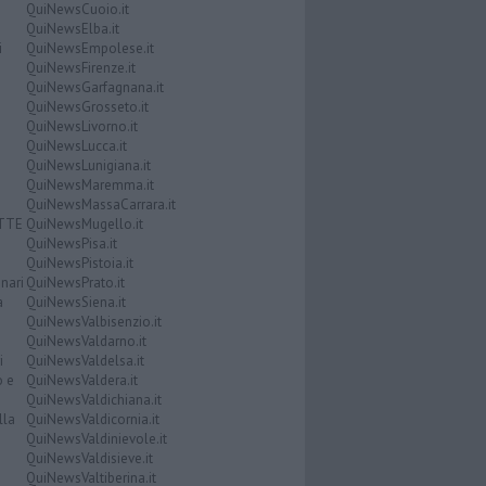
QuiNewsCuoio.it
QuiNewsElba.it
i
QuiNewsEmpolese.it
QuiNewsFirenze.it
QuiNewsGarfagnana.it
QuiNewsGrosseto.it
QuiNewsLivorno.it
QuiNewsLucca.it
QuiNewsLunigiana.it
QuiNewsMaremma.it
QuiNewsMassaCarrara.it
ATTE
QuiNewsMugello.it
QuiNewsPisa.it
QuiNewsPistoia.it
nari
QuiNewsPrato.it
a
QuiNewsSiena.it
QuiNewsValbisenzio.it
QuiNewsValdarno.it
i
QuiNewsValdelsa.it
o e
QuiNewsValdera.it
QuiNewsValdichiana.it
lla
QuiNewsValdicornia.it
QuiNewsValdinievole.it
QuiNewsValdisieve.it
QuiNewsValtiberina.it