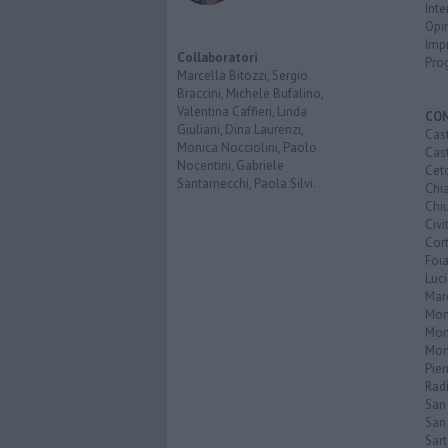
Inte
Opi
Imp
Collaboratori
Pro
Marcella Bitozzi, Sergio
Braccini, Michele Bufalino,
Valentina Caffieri, Linda
CO
Giuliani, Dina Laurenzi,
Cast
Monica Nocciolini, Paolo
Cast
Nocentini, Gabriele
Cet
Santarnecchi, Paola Silvi.
Chi
Chiu
Civi
Cor
Foi
Luc
Mar
Mon
Mon
Mon
Pie
Rad
San
San 
Sar