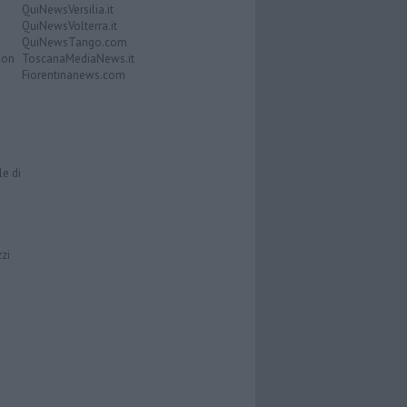
QuiNewsVersilia.it
QuiNewsVolterra.it
QuiNewsTango.com
Don
ToscanaMediaNews.it
Fiorentinanews.com
le di
zzi