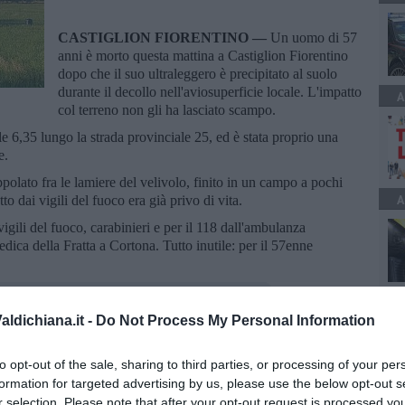
CASTIGLION FIORENTINO —
Un uomo di 57
anni è morto questa mattina a Castiglion Fiorentino
dopo che il suo ultraleggero è precipitato al suolo
durante il decollo nell'aviosuperficie locale. L'impatto
A
col terreno non gli ha lasciato scampo.
 6,35 lungo la strada provinciale 25, ed è stata proprio una
me.
ppolato fra le lamiere del velivolo, finito in un campo a pochi
A
to dai vigili del fuoco era già privo di vita.
vigili del fuoco, carabinieri e per il 118 dall'ambulanza
edica della Fratta a Cortona. Tutto inutile: per il 57enne
ldichiana.it -
Do Not Process My Personal Information
to opt-out of the sale, sharing to third parties, or processing of your per
oscana iscriviti alla
Newsletter QUInews - ToscanaMedia.
formation for targeted advertising by us, please use the below opt-out s
amente nella tua casella di posta.
r selection. Please note that after your opt-out request is processed y