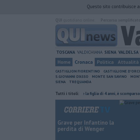
Questo sito contribuisce 
QUI
quotidiano online.
Percorso semplificat
TOSCANA
VALDICHIANA
SIENA
VALDELSA
Home
Cronaca
Politica
Attualità
CASTIGLION FIORENTINO
CASTIGLIONE D'ORC
S.GIOVANNI D'ASSO
MONTE SAN SAVINO
MONT
SIENA
TREQUANDA
 è stretta la multa è nulla
Tutti i titoli:
Uccise la figlia di 4 anni, è scomparso
​T
Grave per Infantino la
perdita di Wenger