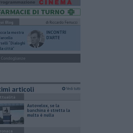
ui Blog
di Riccardo Ferrucci
INCONTRI
ucca la mostra
D'ARTE
Marcello
selli “Dialoghi
la città"
Condoglianze
imi articoli
Vedi tutti
ttualità
Autovelox, se la
banchina è stretta la
multa è nulla
ronaca