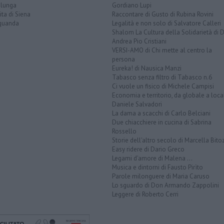
alunga
Gordiano Lupi
ita di Siena
Raccontare di Gusto di Rubina Rovini
quanda
Legalità e non solo di Salvatore Calleri
Shalom La Cultura della Solidarietà di 
Andrea Pio Cristiani
VERSI-AMO di Chi mette al centro la
persona
Eureka! di Nausica Manzi
Tabasco senza filtro di Tabasco n.6
Ci vuole un fisico di Michele Campisi
Economia e territorio, da globale a loca
Daniele Salvadori
La dama a scacchi di Carlo Belciani
Due chiacchiere in cucina di Sabrina
Rossello
Storie dell'altro secolo di Marcella Bito
Easy ridere di Dario Greco
Legami d'amore di Malena ...
Musica e dintorni di Fausto Pirìto
Parole milonguere di Maria Caruso
Lo sguardo di Don Armando Zappolini
Leggere di Roberto Cerri