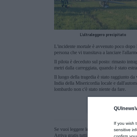
L'ultraleggero precipitato
L'incidente mortale è avvenuto poco dopo le
persona che vi transitava a lanciare l'allar
Il pilota è deceduto sul posto: rimasto intra
metri dalla carreggiata, quando è stato estrat
Il luogo della tragedia è stato raggiunto da 
India della Misericordia locale e dall'autom
lombardo non c'è stato niente da fare.
QUInewsVa
If you wish 
Se vuoi leggere le notizie principali della T
sensitive in
Arriva gratis tutti i giorni alle 20:00 dirett
confirm you