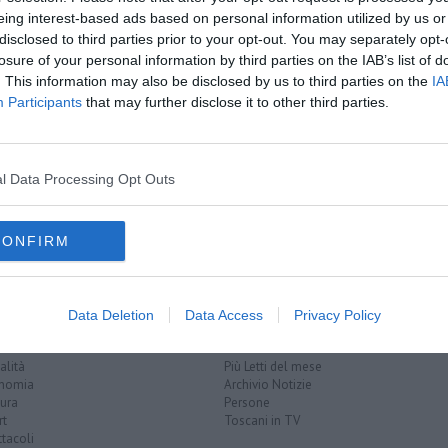
eing interest-based ads based on personal information utilized by us or
disclosed to third parties prior to your opt-out. You may separately opt-
losure of your personal information by third parties on the IAB’s list of
. This information may also be disclosed by us to third parties on the
IA
Participants
that may further disclose it to other third parties.
a elettrica
pili
rto
l Data Processing Opt Outs
automedica
CONFIRM
EGORIE
RUBRICHE
Data Deletion
Data Access
Privacy Policy
naca
Le notizie di oggi
tica
Più Letti della settimana
alità
Più Letti del mese
nomia
Archivio Notizie
ura
Persone
rt
Toscani in TV
tacoli