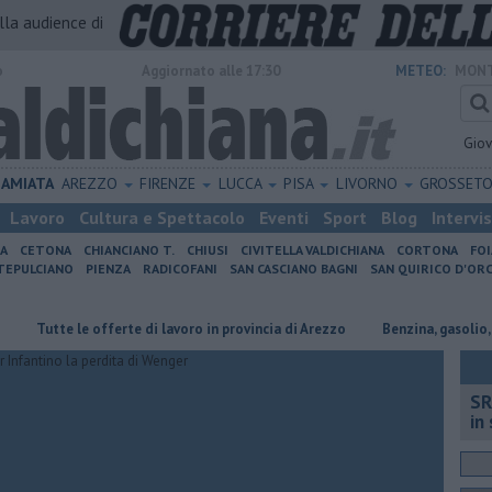
alla audience di
o
Aggiornato alle 17:30
METEO:
MONT
Gio
AMIATA
AREZZO
FIRENZE
LUCCA
PISA
LIVORNO
GROSSET
Lavoro
Cultura e Spettacolo
Eventi
Sport
Blog
Intervi
IA
CETONA
CHIANCIANO T.
CHIUSI
CIVITELLA VALDICHIANA
CORTONA
FO
EPULCIANO
PIENZA
RADICOFANI
SAN CASCIANO BAGNI
SAN QUIRICO D'ORC
utte le offerte di lavoro in provincia di Arezzo
​Benzina, gasolio, gpl, e
SR
in