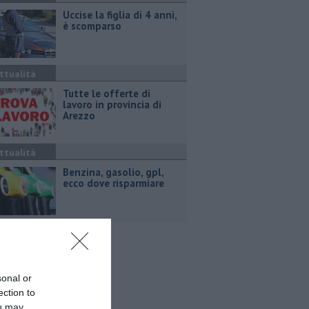
Uccise la figlia di 4 anni,
è scomparso
ttualità
​Tutte le offerte di
lavoro in provincia di
Arezzo
ttualità
​Benzina, gasolio, gpl,
ecco dove risparmiare
sonal or
ection to
ou may