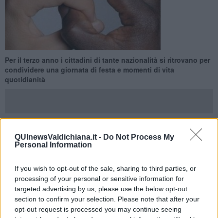
Per il terzo anno i cittadini di tante nazionalità si ritrovano per
condividere una giornata di festa e momenti di vita
quotidianità
QUInewsValdichiana.it -
Do Not Process My
SARTEANO —
Domenica 5 Luglio presso
la sala mostre
Personal Information
un’esposizione di lavori artistici e oggetti di artigianato delle
nazionalità rappresentate a Sarteano,
mentre nella zona degli
If you wish to opt-out of the sale, sharing to third parties, or
impianti sportivi parte “Tutti convocati”, un torneo di calcetto tra
processing of your personal or sensitive information for
rappresentative di diversi continenti.
targeted advertising by us, please use the below opt-out
La giornata prosegue, in piazza XXIV Giugno
, con i canti
section to confirm your selection. Please note that after your
tradizionali dal mondo, grazie al gruppo locale “Consonanti”.
A
opt-out request is processed you may continue seeing
seguire, un concerto dedicato alla musica come linguaggio