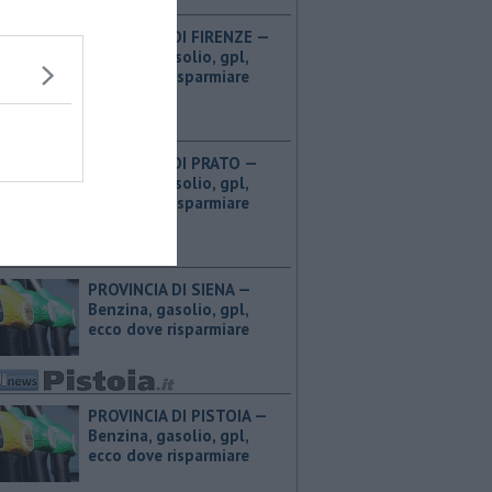
PROVINCIA DI FIRENZE — ​
Benzina, gasolio, gpl,
ecco dove risparmiare
PROVINCIA DI PRATO — ​
Benzina, gasolio, gpl,
ecco dove risparmiare
PROVINCIA DI SIENA — ​
Benzina, gasolio, gpl,
ecco dove risparmiare
PROVINCIA DI PISTOIA — ​
Benzina, gasolio, gpl,
ecco dove risparmiare