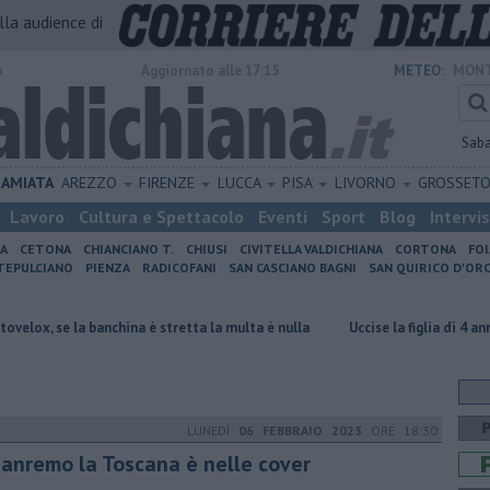
alla audience di
o
Aggiornato alle 17:15
METEO:
MONT
Sab
AMIATA
AREZZO
FIRENZE
LUCCA
PISA
LIVORNO
GROSSET
Lavoro
Cultura e Spettacolo
Eventi
Sport
Blog
Intervi
IA
CETONA
CHIANCIANO T.
CHIUSI
CIVITELLA VALDICHIANA
CORTONA
FO
EPULCIANO
PIENZA
RADICOFANI
SAN CASCIANO BAGNI
SAN QUIRICO D'ORC
a banchina è stretta la multa è nulla
Uccise la figlia di 4 anni, è scompa
LUNEDÌ
06 FEBBRAIO 2023
ORE 18:30
Sanremo la Toscana è nelle cover