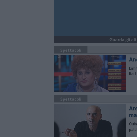
Spettacoli
An
L'im
Rai 
Spettacoli
Ar
ma
Quin
palc