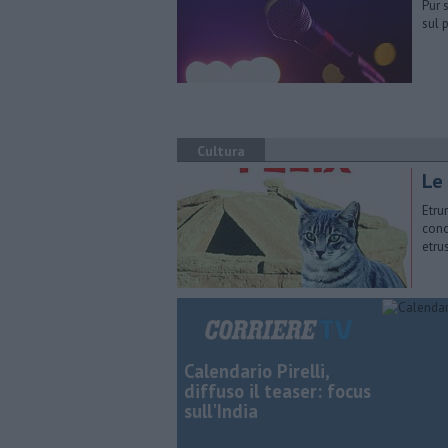
Pur 
sul 
Cultura
Le 
Etru
conc
etru
Calendario Pirelli,
diffuso il teaser: focus
sull'India