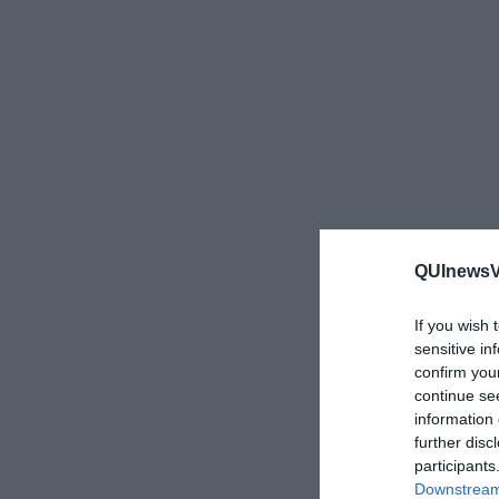
QUInewsVa
If you wish 
sensitive in
confirm you
continue se
information 
further disc
participants
Downstream 