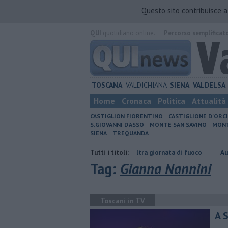
Questo sito contribuisce 
QUI
quotidiano online.
Percorso semplificat
TOSCANA
VALDICHIANA
SIENA
VALDELSA
Home
Cronaca
Politica
Attualità
CASTIGLION FIORENTINO
CASTIGLIONE D'ORC
S.GIOVANNI D'ASSO
MONTE SAN SAVINO
MONT
SIENA
TREQUANDA
rario
Incendi nei boschi, un'altra giornata di fuoco
Tutti i titoli:
Autovelox, se l
Tag:
Gianna Nannini
Toscani in TV
A 