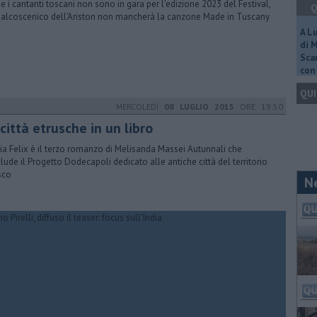
se i cantanti toscani non sono in gara per l'edizione 2023 del Festival,
Q
palcoscenico dell'Ariston non mancherà la canzone Made in Tuscany
A L
di 
Scar
con 
QUI
MERCOLEDÌ
08 LUGLIO 2015
ORE 19:50
città etrusche in un libro
ria Felix è il terzo romanzo di Melisanda Massei Autunnali che
lude il Progetto Dodecapoli dedicato alle antiche città del territorio
sco
N