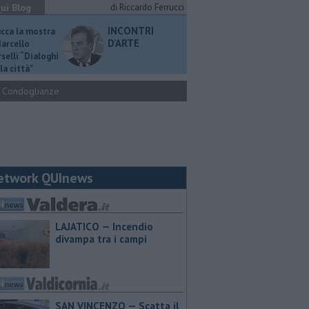
ui Blog
di Riccardo Ferrucci
INCONTRI
ucca la mostra
D'ARTE
Marcello
selli “Dialoghi
la città"
Condoglianze
etwork QUInews
LAJATICO — Incendio
divampa tra i campi
SAN VINCENZO — Scatta il