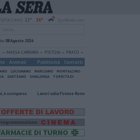
22°
36°
EPULCIANO
QuiNews.net
ato
08 Agosto 2026
O
MASSA CARRARA
PISTOIA
PRATO
ste
Animali
Pubblicità
Contatti
IANO
LUCIGNANO
MARCIANO
MONTALCINO-
IA
SARTEANO
SINALUNGA
TORRITA DI
rso
Lavori sulla Firenze-Roma, i treni cambiano orario
Incendi nei 