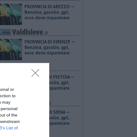
PROVINCIA DI AREZZO — ​
Benzina, gasolio, gpl,
ecco dove risparmiare
PROVINCIA DI FIRENZE — ​
Benzina, gasolio, gpl,
ecco dove risparmiare
PROVINCIA DI PISTOIA — ​
Benzina, gasolio, gpl,
ecco dove risparmiare
sonal or
ection to
ou may
 personal
PROVINCIA DI SIENA — ​
out of the
Benzina, gasolio, gpl,
 downstream
ecco dove risparmiare
B’s List of