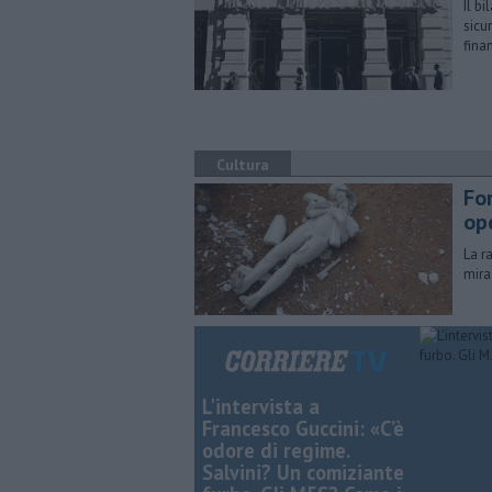
Il b
sicu
fina
Cultura
Fo
op
La r
mira
L'intervista a
Francesco Guccini: «C’è
odore di regime.
Salvini? Un comiziante