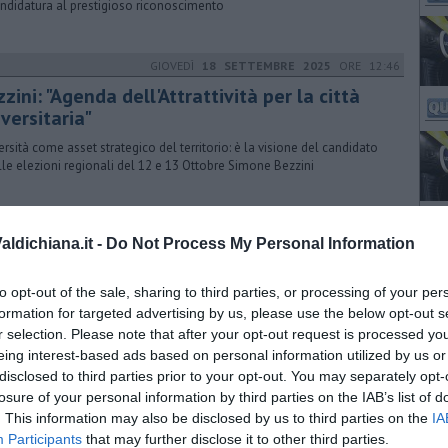
andidatura al prestigioso riconoscimento
GIOVEDÌ
18 SETTEMBRE 2025
ORE 12:46
zini: "Agenda dell'Attrattività per la città
versitaria"
ersità come asset strategico del territorio: è la visione del candidato
lle elezioni regionali del 12 e 13 Ottobre Simone Bezzini
LUNEDÌ
21 MARZO 2016
ORE 11:32
ldichiana.it -
Do Not Process My Personal Information
uola nuova per Sant'Albino
gurazione, a Sant’Albino, del nuovo edificio scolastico in Via del
to opt-out of the sale, sharing to third parties, or processing of your per
esso, calorosa la partecipazione del personale scolastico e delle
formation for targeted advertising by us, please use the below opt-out s
glie
r selection. Please note that after your opt-out request is processed y
eing interest-based ads based on personal information utilized by us or
disclosed to third parties prior to your opt-out. You may separately opt-
VENERDÌ
03 FEBBRAIO 2017
ORE 16:59
losure of your personal information by third parties on the IAB’s list of
iusi Bella tra conferme e nuovi progetti
. This information may also be disclosed by us to third parties on the
IA
Participants
that may further disclose it to other third parties.
017 di Chiusi sarà all'insegna di importanti lavori pubblici, con