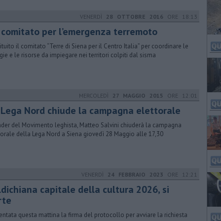
VENERDÌ
28 OTTOBRE 2016
ORE 18:13
 comitato per l’emergenza terremoto
ituito il comitato “Terre di Siena per il Centro Italia” per coordinare le
gie e le risorse da impiegare nei territori colpiti dal sisma
MERCOLEDÌ
27 MAGGIO 2015
ORE 12:01
 Lega Nord chiude la campagna elettorale
eader del Movimento leghista, Matteo Salvini chiuderà la campagna
torale della Lega Nord a Siena giovedì 28 Maggio alle 17,30
VENERDÌ
24 FEBBRAIO 2023
ORE 12:21
dichiana capitale della cultura 2026, si
rte
entata questa mattina la firma del protocollo per avviare la richiesta