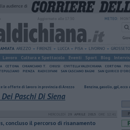
alla audience di
o
Aggiornato alle 17:30
METEO:
MONT
Gio
AMIATA
AREZZO
FIRENZE
LUCCA
PISA
LIVORNO
GROSSET
Lavoro
Cultura e Spettacolo
Eventi
Sport
Blog
Intervi
IA
CETONA
CHIANCIANO T.
CHIUSI
CIVITELLA VALDICHIANA
CORTONA
FO
EPULCIANO
PIENZA
RADICOFANI
SAN CASCIANO BAGNI
SAN QUIRICO D'ORC
i lavoro in provincia di Arezzo
​Benzina, gasolio, gpl, ecco dove risparmia
Dei Paschi Di Siena
MERCOLEDÌ
29 APRILE 2015
ORE 12:41
s, concluso il percorso di risanamento