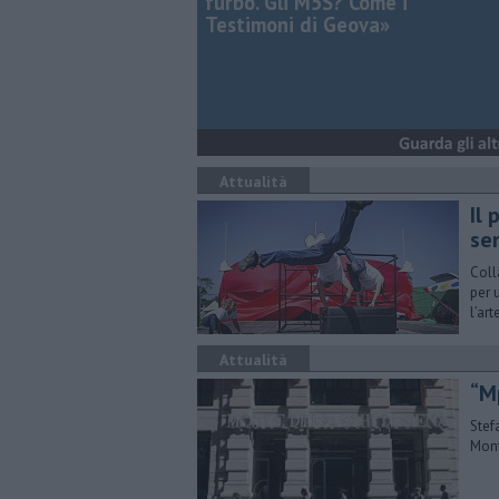
furbo. Gli M5S? Come i
Testimoni di Geova»
Attualità
Il 
se
Coll
per 
l’art
Attualità
“Mp
Stef
Mont