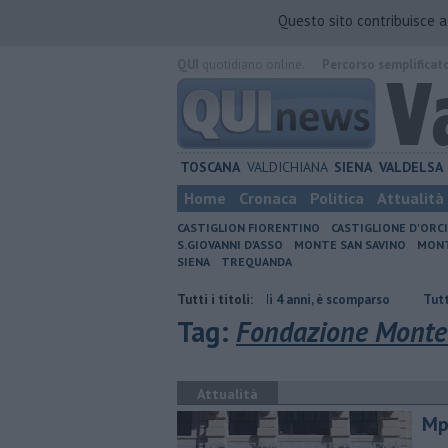
Questo sito contribuisce 
QUI
quotidiano online.
Percorso semplificat
TOSCANA
VALDICHIANA
SIENA
VALDELSA
Home
Cronaca
Politica
Attualità
CASTIGLION FIORENTINO
CASTIGLIONE D'ORC
S.GIOVANNI D'ASSO
MONTE SAN SAVINO
MONT
SIENA
TREQUANDA
ta è nulla
Uccise la figlia di 4 anni, è scomparso
Tutti i titoli:
​Tutte le offerte d
Tag:
Fondazione Monte 
Attualità
Mp