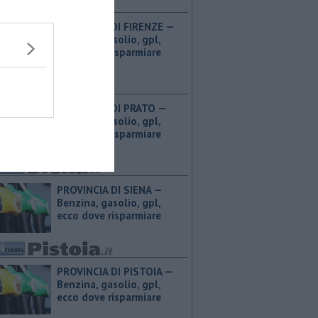
PROVINCIA DI FIRENZE — ​
Benzina, gasolio, gpl,
ecco dove risparmiare
PROVINCIA DI PRATO — ​
Benzina, gasolio, gpl,
ecco dove risparmiare
PROVINCIA DI SIENA — ​
Benzina, gasolio, gpl,
ecco dove risparmiare
PROVINCIA DI PISTOIA — ​
Benzina, gasolio, gpl,
ecco dove risparmiare