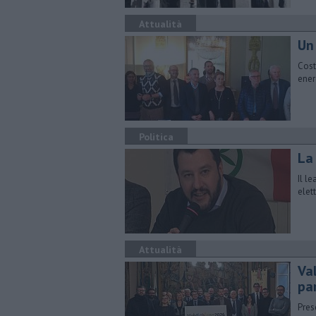
Attualità
Un
Cost
ener
Politica
La
Il l
elet
Attualità
Val
pa
Pres