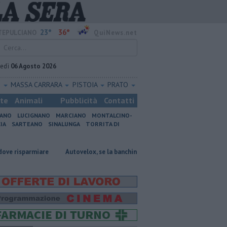
23°
36°
EPULCIANO
QuiNews.net
vedì
06 Agosto 2026
O
MASSA CARRARA
PISTOIA
PRATO
ste
Animali
Pubblicità
Contatti
IANO
LUCIGNANO
MARCIANO
MONTALCINO-
IA
SARTEANO
SINALUNGA
TORRITA DI
re
Autovelox, se la banchina è stretta la multa è nulla
Uccise la fi