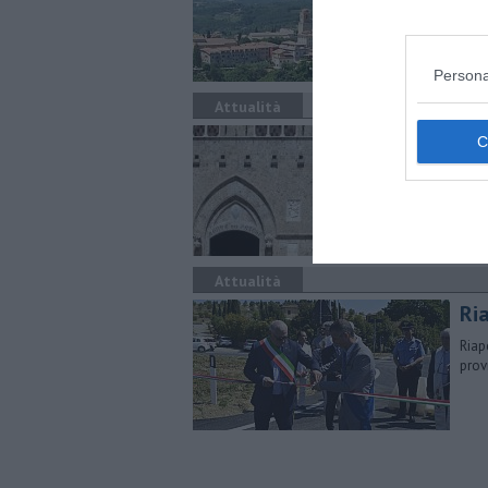
atte
Persona
Attualità
Mp
To
40 m
comb
Attualità
Ria
Riap
prov