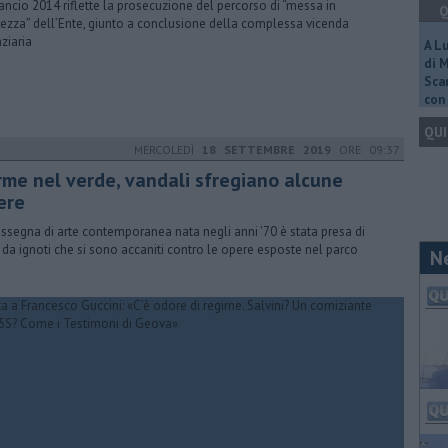
ilancio 2014 riflette la prosecuzione del percorso di “messa in
Q
rezza” dell’Ente, giunto a conclusione della complessa vicenda
nziaria
A L
di 
Scar
con 
QUI
MERCOLEDÌ
18 SETTEMBRE 2019
ORE 09:37
rme nel verde, vandali sfregiano alcune
ere
assegna di arte contemporanea nata negli anni '70 è stata presa di
 da ignoti che si sono accaniti contro le opere esposte nel parco
N