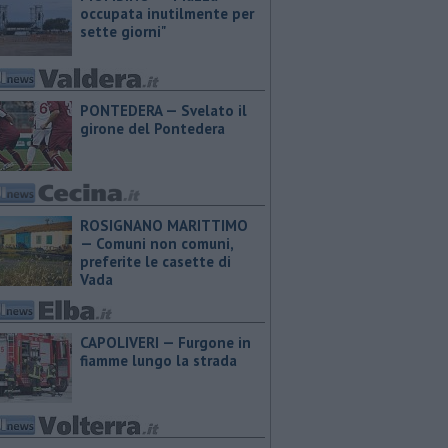
occupata inutilmente per
sette giorni"
PONTEDERA — Svelato il
girone del Pontedera
ROSIGNANO MARITTIMO
— Comuni non comuni,
preferite le casette di
Vada
CAPOLIVERI — Furgone in
fiamme lungo la strada