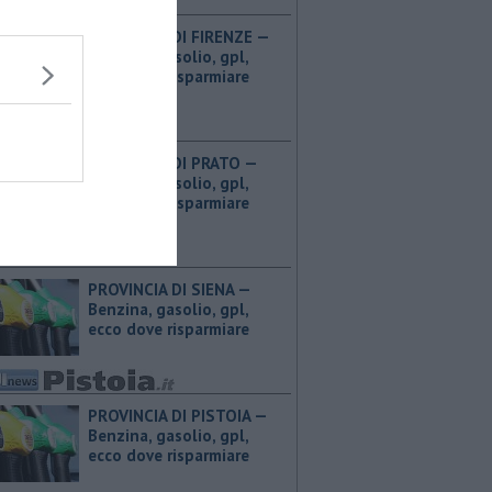
PROVINCIA DI FIRENZE — ​
Benzina, gasolio, gpl,
ecco dove risparmiare
PROVINCIA DI PRATO — ​
Benzina, gasolio, gpl,
ecco dove risparmiare
PROVINCIA DI SIENA — ​
Benzina, gasolio, gpl,
ecco dove risparmiare
PROVINCIA DI PISTOIA — ​
Benzina, gasolio, gpl,
ecco dove risparmiare