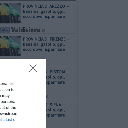
PROVINCIA DI AREZZO — ​
Benzina, gasolio, gpl,
ecco dove risparmiare
PROVINCIA DI FIRENZE — ​
Benzina, gasolio, gpl,
ecco dove risparmiare
PROVINCIA DI PISTOIA — ​
Benzina, gasolio, gpl,
ecco dove risparmiare
sonal or
ection to
ou may
 personal
PROVINCIA DI SIENA — ​
out of the
Benzina, gasolio, gpl,
 downstream
ecco dove risparmiare
B’s List of