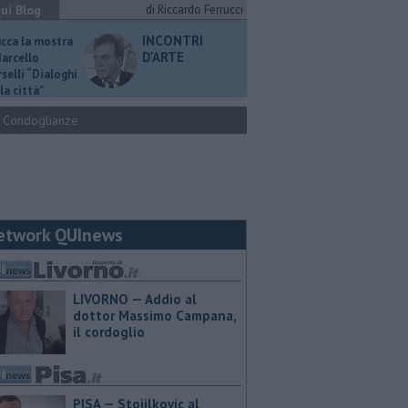
ui Blog
di Riccardo Ferrucci
INCONTRI
ucca la mostra
D'ARTE
Marcello
selli “Dialoghi
la città"
Condoglianze
etwork QUInews
LIVORNO — Addio al
dottor Massimo Campana,
il cordoglio
PISA — Stojilkovic al