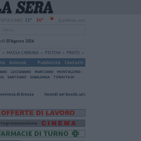
21°
36°
EPULCIANO
QuiNews.net
rdì
07 Agosto 2026
O
MASSA CARRARA
PISTOIA
PRATO
ste
Animali
Pubblicità
Contatti
IANO
LUCIGNANO
MARCIANO
MONTALCINO-
IA
SARTEANO
SINALUNGA
TORRITA DI
i Arezzo
Incendi nei boschi, un'altra giornata di fuoco
Autovelox, s