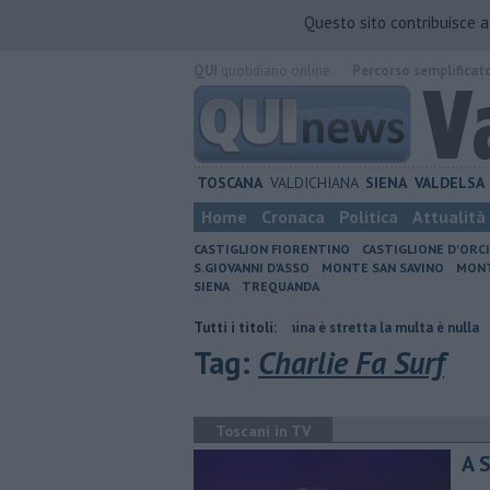
Questo sito contribuisce 
QUI
quotidiano online.
Percorso semplificat
TOSCANA
VALDICHIANA
SIENA
VALDELSA
Home
Cronaca
Politica
Attualità
CASTIGLION FIORENTINO
CASTIGLIONE D'ORC
S.GIOVANNI D'ASSO
MONTE SAN SAVINO
MONT
SIENA
TREQUANDA
di fuoco
Autovelox, se la banchina è stretta la multa è nulla
Tutti i titoli:
Uccise
Tag:
Charlie Fa Surf
Toscani in TV
A 