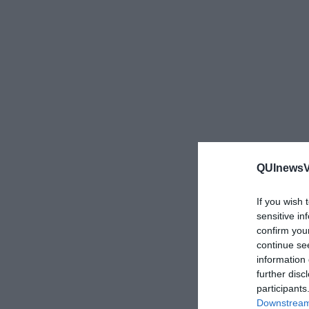
QUInewsVa
If you wish 
sensitive in
confirm you
continue se
information 
further disc
participants
Downstream 