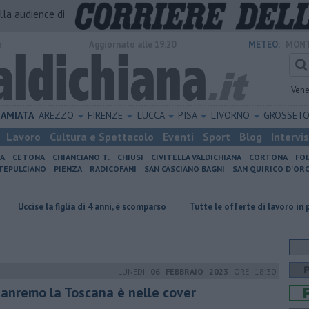
alla audience di
o
Aggiornato alle 19:20
METEO:
MONT
Vene
AMIATA
AREZZO
FIRENZE
LUCCA
PISA
LIVORNO
GROSSET
Lavoro
Cultura e Spettacolo
Eventi
Sport
Blog
Intervi
IA
CETONA
CHIANCIANO T.
CHIUSI
CIVITELLA VALDICHIANA
CORTONA
FO
EPULCIANO
PIENZA
RADICOFANI
SAN CASCIANO BAGNI
SAN QUIRICO D'ORC
 la figlia di 4 anni, è scomparso
​Tutte le offerte di lavoro in provincia d
LUNEDÌ
06 FEBBRAIO 2023
ORE 18:30
Sanremo la Toscana è nelle cover