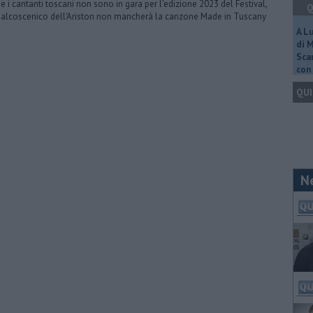
se i cantanti toscani non sono in gara per l'edizione 2023 del Festival,
Q
palcoscenico dell'Ariston non mancherà la canzone Made in Tuscany
A L
di 
Scar
con 
QUI
N