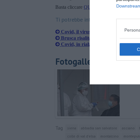
Downstream 
Basta cliccare
QUI
Ti potrebbe interessare anche:
Persona
Covid, il virus colpisce più di 80 senes
Brusca risalita per il Covid, 127 casi 
Covid, in rialzo i contagi in tutta la p
Fotogallery
Tag
siena
abbadia san salvatore
asciano
colle di val d'elsa
montalcino
montepul