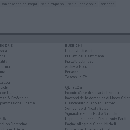
san casciano dei bagni
san gimignano
san quirico d'orcia
sarteano
EGORIE
RUBRICHE
naca
Le notizie di oggi
tica
Più Letti della settimana
alità
Più Letti del mese
nomia
Archivio Notizie
ura
Persone
rt
Toscani in TV
tacoli
rviste
QUI BLOG
nion Leader
Incontri d'arte di Riccardo Ferrucci
rese & Professioni
Racconti della domenica di Marco Celat
grammazione Cinema
Disincantato di Adolfo Santoro
Sorridendo di Nicola Belcari
Vignaioli e vini di Nadio Stronchi
MUNI
Le pregiate penne di Pierantonio Pardi
iglion Fiorentino
Pagine allegre di Gianni Micheli
iglione d'Orcia
Psico-cose di Federica Giusti