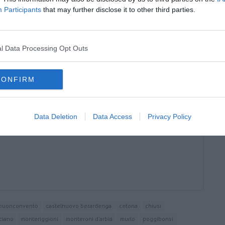
Participants
that may further disclose it to other third parties.
l Data Processing Opt Outs
i
nel Senese
rovincia
CONFIRM
Data Deletion
Data Access
Privacy Policy
buonconvento
castelnuovo berardenga
cetona
chiusi
ciano
monteriggioni
monteroni d'arbia
murlo
poggibonsi