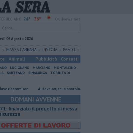
24°
36°
EPULCIANO
QuiNews.net
vedì
06 Agosto 2026
O
MASSA CARRARA
PISTOIA
PRATO
ste
Animali
Pubblicità
Contatti
IANO
LUCIGNANO
MARCIANO
MONTALCINO-
IA
SARTEANO
SINALUNGA
TORRITA DI
armiare
Autovelox, se la banchina è stretta la multa è nulla
Uccise 
DOMANI AVVENNE
71: finanziato il progetto di messa
 sicurezza