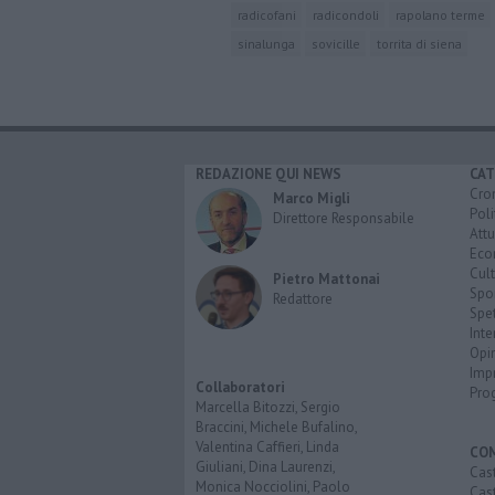
radicofani
radicondoli
rapolano terme
sinalunga
sovicille
torrita di siena
REDAZIONE QUI NEWS
CAT
Cro
Marco Migli
Poli
Direttore Responsabile
Attu
Eco
Cult
Pietro Mattonai
Spo
Redattore
Spet
Inte
Opi
Imp
Collaboratori
Pro
Marcella Bitozzi, Sergio
Braccini, Michele Bufalino,
Valentina Caffieri, Linda
CO
Giuliani, Dina Laurenzi,
Cast
Monica Nocciolini, Paolo
Cast