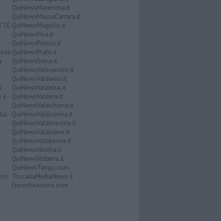
QuiNewsMaremma.it
QuiNewsMassaCarrara.it
ATTE
QuiNewsMugello.it
QuiNewsPisa.it
QuiNewsPistoia.it
nari
QuiNewsPrato.it
a
QuiNewsSiena.it
QuiNewsValbisenzio.it
QuiNewsValdarno.it
i
QuiNewsValdelsa.it
o e
QuiNewsValdera.it
QuiNewsValdichiana.it
lla
QuiNewsValdicornia.it
QuiNewsValdinievole.it
QuiNewsValdisieve.it
QuiNewsValtiberina.it
QuiNewsVersilia.it
QuiNewsVolterra.it
QuiNewsTango.com
Don
ToscanaMediaNews.it
Fiorentinanews.com