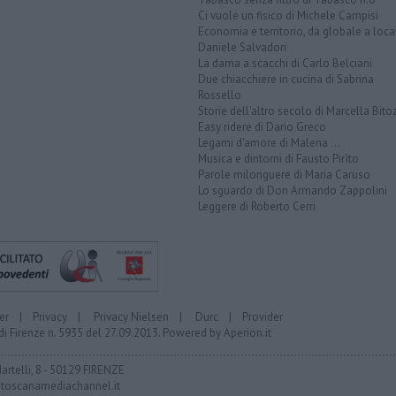
Ci vuole un fisico di Michele Campisi
Economia e territorio, da globale a loca
Daniele Salvadori
La dama a scacchi di Carlo Belciani
Due chiacchiere in cucina di Sabrina
Rossello
Storie dell'altro secolo di Marcella Bito
Easy ridere di Dario Greco
Legami d'amore di Malena ...
Musica e dintorni di Fausto Pirìto
Parole milonguere di Maria Caruso
Lo sguardo di Don Armando Zappolini
Leggere di Roberto Cerri
er
|
Privacy
|
Privacy Nielsen
|
Durc
|
Provider
di Firenze n. 5935 del 27.09.2013. Powered by
Aperion.it
Martelli, 8 - 50129 FIRENZE
toscanamediachannel.it