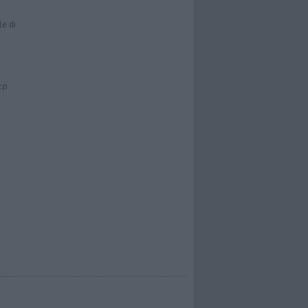
le di
zzi