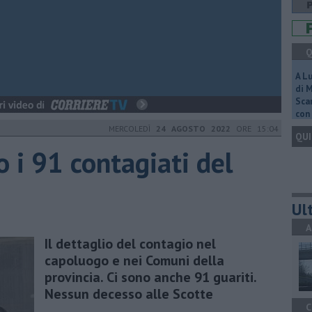
Q
A L
di 
Scar
con 
MERCOLEDÌ
24 AGOSTO 2022
ORE 15:04
QUI
 i 91 contagiati del
Ult
A
Il dettaglio del contagio nel
capoluogo e nei Comuni della
provincia. Ci sono anche 91 guariti.
Nessun decesso alle Scotte
C