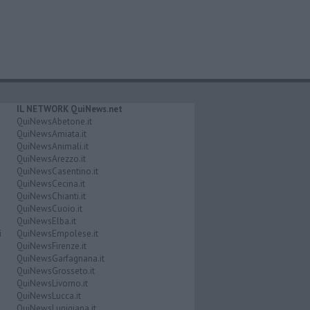
IL NETWORK QuiNews.net
QuiNewsAbetone.it
QuiNewsAmiata.it
QuiNewsAnimali.it
QuiNewsArezzo.it
QuiNewsCasentino.it
QuiNewsCecina.it
QuiNewsChianti.it
QuiNewsCuoio.it
QuiNewsElba.it
i
QuiNewsEmpolese.it
QuiNewsFirenze.it
QuiNewsGarfagnana.it
QuiNewsGrosseto.it
QuiNewsLivorno.it
QuiNewsLucca.it
QuiNewsLunigiana.it