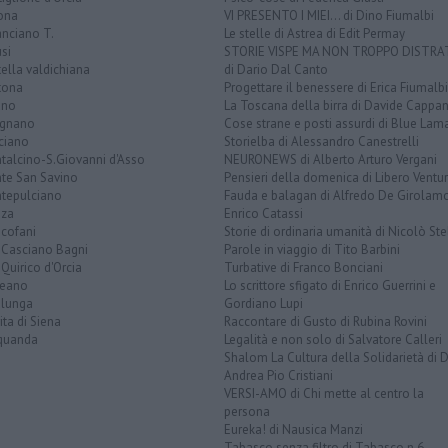
ona
VI PRESENTO I MIEI... di Dino Fiumalbi
anciano T.
Le stelle di Astrea di Edit Permay
si
STORIE VISPE MA NON TROPPO DISTR
tella valdichiana
di Dario Dal Canto
tona
Progettare il benessere di Erica Fiumalbi
ano
La Toscana della birra di Davide Cappan
ignano
Cose strane e posti assurdi di Blue Lam
ciano
Storielba di Alessandro Canestrelli
talcino-S.Giovanni d'Asso
NEURONEWS di Alberto Arturo Vergani
te San Savino
Pensieri della domenica di Libero Ventur
tepulciano
Fauda e balagan di Alfredo De Girolam
nza
Enrico Catassi
icofani
Storie di ordinaria umanità di Nicolò Ste
 Casciano Bagni
Parole in viaggio di Tito Barbini
Quirico d'Orcia
Turbative di Franco Bonciani
teano
Lo scrittore sfigato di Enrico Guerrini e
alunga
Gordiano Lupi
ita di Siena
Raccontare di Gusto di Rubina Rovini
quanda
Legalità e non solo di Salvatore Calleri
Shalom La Cultura della Solidarietà di 
Andrea Pio Cristiani
VERSI-AMO di Chi mette al centro la
persona
Eureka! di Nausica Manzi
Tabasco senza filtro di Tabasco n.6