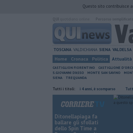
Questo sito contribuisce 
QUI
quotidiano online.
Percorso semplificat
TOSCANA
VALDICHIANA
SIENA
VALDELSA
Home
Cronaca
Politica
Attualità
CASTIGLION FIORENTINO
CASTIGLIONE D'ORC
S.GIOVANNI D'ASSO
MONTE SAN SAVINO
MONT
SIENA
TREQUANDA
a multa è nulla
Uccise la figlia di 4 anni, è scomparso
Tutti i titoli:
​Tutte le offe
Ditonellapiaga fa
ballare gli sfollati
dello Spin Time a