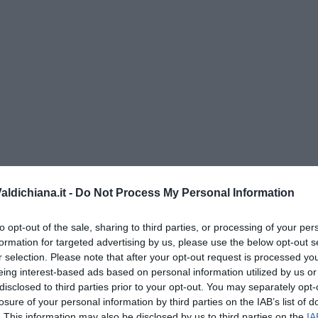
re la situazione regionale
clicca qui
. Questo bollettino è
ldichiana.it -
Do Not Process My Personal Information
ipazioni di questa mattina.
to opt-out of the sale, sharing to third parties, or processing of your per
formation for targeted advertising by us, please use the below opt-out s
r selection. Please note that after your opt-out request is processed y
eing interest-based ads based on personal information utilized by us or
disclosed to third parties prior to your opt-out. You may separately opt-
oscana iscriviti alla
Newsletter QUInews - ToscanaMedia.
losure of your personal information by third parties on the IAB’s list of
amente nella tua casella di posta.
. This information may also be disclosed by us to third parties on the
IA