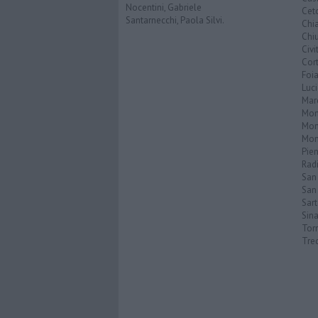
Nocentini, Gabriele
Cet
Santarnecchi, Paola Silvi.
Chi
Chiu
Civi
Cor
Foi
Luc
Mar
Mon
Mon
Mon
Pie
Rad
San
San 
Sar
Sin
Torr
Tre