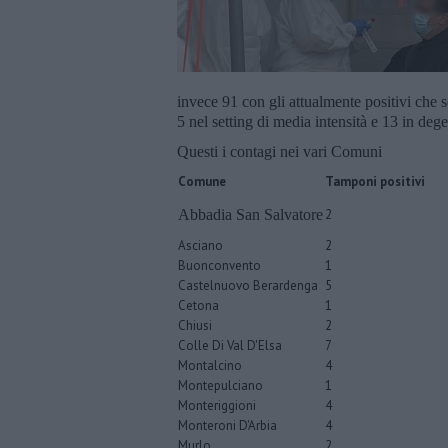
invece 91 con gli attualmente positivi che 
5 nel setting di media intensità e 13 in degen
Questi i contagi nei vari Comuni
Comune
Tamponi positivi
Abbadia San Salvatore
2
Asciano
2
Buonconvento
1
Castelnuovo Berardenga
5
Cetona
1
Chiusi
2
Colle Di Val D'Elsa
7
Montalcino
4
Montepulciano
1
Monteriggioni
4
Monteroni D'Arbia
4
Murlo
2