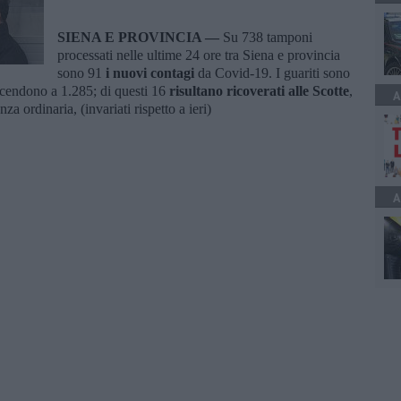
SIENA E PROVINCIA —
Su 738 tamponi
processati nelle ultime 24 ore tra Siena e provincia
sono 91
i nuovi contagi
da Covid-19. I guariti sono
scendono a 1.285; di questi 16
r
is
ultano ricoverati alle Scotte
,
A
za ordinaria, (invariati rispetto a ieri)
A