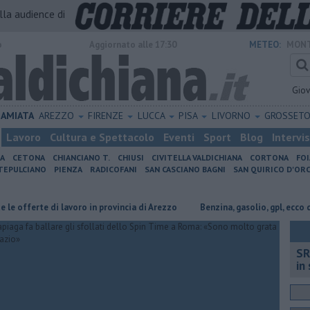
alla audience di
o
Aggiornato alle 17:30
METEO:
MONT
Gio
AMIATA
AREZZO
FIRENZE
LUCCA
PISA
LIVORNO
GROSSET
Lavoro
Cultura e Spettacolo
Eventi
Sport
Blog
Intervi
IA
CETONA
CHIANCIANO T.
CHIUSI
CIVITELLA VALDICHIANA
CORTONA
FO
EPULCIANO
PIENZA
RADICOFANI
SAN CASCIANO BAGNI
SAN QUIRICO D'ORC
rte di lavoro in provincia di Arezzo
​Benzina, gasolio, gpl, ecco dove risp
SR
in