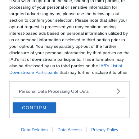
If you wish to opt-out of the sale, sharing to third parties, or
Monticiano
3
processing of your personal or sensitive information for
Murlo
5
targeted advertising by us, please use the below opt-out
Piancastagnaio
31
section to confirm your selection. Please note that after your
Pienza
6
opt-out request is processed you may continue seeing
Poggibonsi
53
interest-based ads based on personal information utilized by
Radda In Chianti
1
us or personal information disclosed to third parties prior to
Radicofani
10
your opt-out. You may separately opt-out of the further
Radicondoli
1
disclosure of your personal information by third parties on the
Rapolano Terme
7
IAB’s list of downstream participants. This information may
San Casciano Dei Bagni
1
also be disclosed by us to third parties on the
IAB’s List of
San Gimignano
7
Downstream Participants
that may further disclose it to other
San Quirico D'Orcia
3
third parties.
Sarteano
13
Personal Data Processing Opt Outs
Siena
102
Sinalunga
34
Sovicille
14
CONFIRM
Torrita Di Siena
15
Trequanda
1
Rispetto ai nuovi positivi in 97 sono
minorenni;
96 ragazzi tra
19 e
Data Deletion
Data Access
Privacy Policy
34 anni
, 117 tra
35-49 anni
; 102 tra
50 e 64 anni; 38
tra
65-79