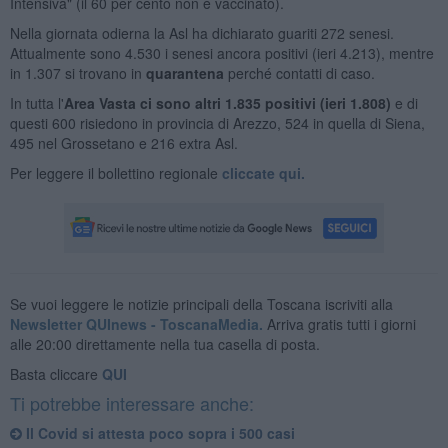
Intensiva" (il 60 per cento non è vaccinato).
Nella giornata odierna la Asl ha dichiarato guariti 272 senesi.
Attualmente sono 4.530 i senesi ancora positivi (ieri 4.213), mentre
in 1.307 si trovano in
quaranten
a
perché contatti di caso.
In tutta l'
Area Vasta ci sono altri 1.835 positivi (ieri 1.808)
e di
questi 600 risiedono in provincia di Arezzo, 524 in quella di Siena,
495 nel Grossetano e 216 extra Asl.
Per leggere il bollettino regionale
cliccate qui.
Se vuoi leggere le notizie principali della Toscana iscriviti alla
Newsletter QUInews - ToscanaMedia.
Arriva gratis tutti i giorni
alle 20:00 direttamente nella tua casella di posta.
Basta cliccare
QUI
Ti potrebbe interessare anche:
Il Covid si attesta poco sopra i 500 casi